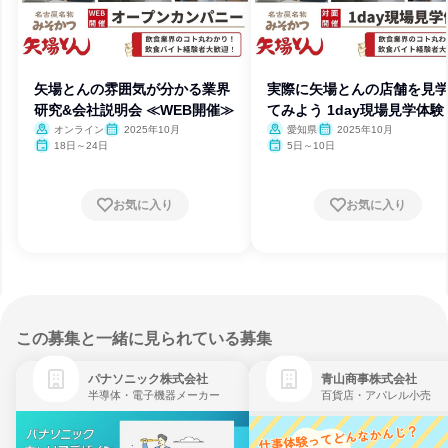
矢場とんの雰囲気が分かる業界
実際に矢場とんの店舗を見
研究&会社説明会 ≪WEB開催≫
てみよう 1day現場見学体験
オンライン
2025年10月
愛知県
2025年10月
18日～24日
5日～10日
お気に入り
お気に入り
この募集と一緒に見られている募集
パナソニック株式会社
青山商事株式会社
半導体・電子機器メーカー
百貨店・アパレル小売