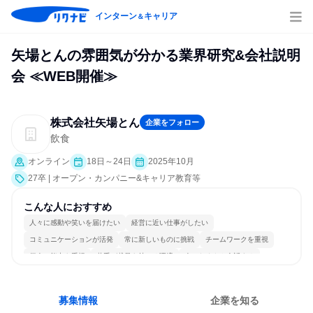
インターン
キャリア
＆
矢場とんの雰囲気が分かる業界研究&会社説明
会 ≪WEB開催≫
株式会社矢場とん
企業をフォロー
飲食
オンライン
18日～24日
2025年10月
27卒 | オープン・カンパニー&キャリア教育等
こんな人におすすめ
人々に感動や笑いを届けたい
経営に近い仕事がしたい
コミュニケーションが活発
常に新しいものに挑戦
チームワークを重視
個人の能力を重視
若手が裁量を持てる環境
人とたくさん会話する
募集情報
企業を知る