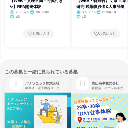
【WEB・文理不問・特典付き
【WEB・特典付】文系 IT業
✨】RPA開発体験
研究!現場責任者&人事登壇
オンライン
2026年8月
オンライン
2026年8月
1日
1日
お気に入り
お気に入り
この募集と一緒に見られている募集
パナソニック株式会社
青山商事株式会社
半導体・電子機器メーカー
百貨店・アパレル小売