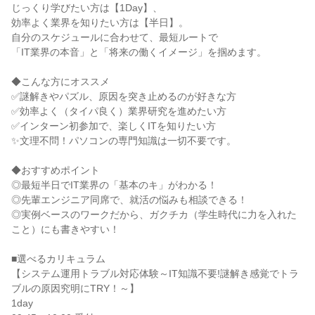
じっくり学びたい方は【1Day】、
効率よく業界を知りたい方は【半日】。
自分のスケジュールに合わせて、最短ルートで
「IT業界の本音」と「将来の働くイメージ」を掴めます。
◆こんな方にオススメ
✅謎解きやパズル、原因を突き止めるのが好きな方
✅効率よく（タイパ良く）業界研究を進めたい方
✅インターン初参加で、楽しくITを知りたい方
✨文理不問！パソコンの専門知識は一切不要です。
◆おすすめポイント
◎最短半日でIT業界の「基本のキ」がわかる！
◎先輩エンジニア同席で、就活の悩みも相談できる！
◎実例ベースのワークだから、ガクチカ（学生時代に力を入れた
こと）にも書きやすい！
■選べるカリキュラム
【システム運用トラブル対応体験～IT知識不要!謎解き感覚でトラ
ブルの原因究明にTRY！～】
1day