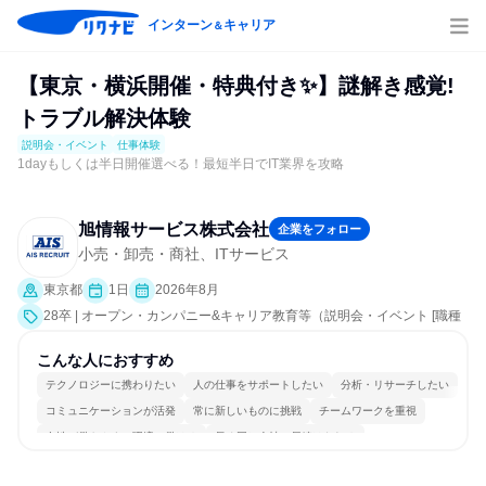
インターン
キャリア
＆
【東京・横浜開催・特典付き✨】謎解き感覚!
トラブル解決体験
説明会・イベント
仕事体験
1dayもしくは半日開催選べる！最短半日でIT業界を攻略
旭情報サービス株式会社
企業をフォロー
小売・卸売・商社、ITサービス
東京都
1日
2026年8月
28卒 | オープン・カンパニー&キャリア教育等（説明会・イベント [職種
研究、社員交流会、就活サポート、会社説明会、業界研究]、仕事体験）
こんな人におすすめ
テクノロジーに携わりたい
人の仕事をサポートしたい
分析・リサーチしたい
コミュニケーションが活発
常に新しいものに挑戦
チームワークを重視
女性が働きやすい環境で働ける
長く同じ会社に居続けられる
多様な職種の人と関われる
人とたくさん会話する