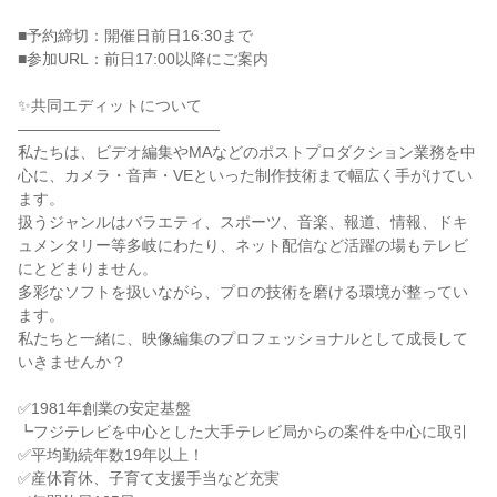
■予約締切：開催日前日16:30まで
■参加URL：前日17:00以降にご案内
✨共同エディットについて
―――――――――――――
私たちは、ビデオ編集やMAなどのポストプロダクション業務を中
心に、カメラ・音声・VEといった制作技術まで幅広く手がけてい
ます。
扱うジャンルはバラエティ、スポーツ、音楽、報道、情報、ドキ
ュメンタリー等多岐にわたり、ネット配信など活躍の場もテレビ
にとどまりません。
多彩なソフトを扱いながら、プロの技術を磨ける環境が整ってい
ます。
私たちと一緒に、映像編集のプロフェッショナルとして成長して
いきませんか？
✅1981年創業の安定基盤
┗フジテレビを中心とした大手テレビ局からの案件を中心に取引
✅平均勤続年数19年以上！
✅産休育休、子育て支援手当など充実