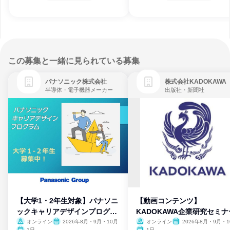
この募集と一緒に見られている募集
パナソニック株式会社
株式会社KADOKAWA
半導体・電子機器メーカー
出版社・新聞社
【大学1・2年生対象】パナソニ
【動画コンテンツ】
ックキャリアデザインプログラ
KADOKAWA企業研究セミナ
ム
オンライン
2026年8月・9月・10月
オンライン
2026年8月・9月・1
月・11月・12月
1日
1日