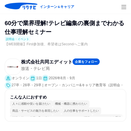
インターン
キャリア
＆
60分で業界理解!テレビ編集の裏側までわかる
仕事理解セミナー
説明会・イベント
【WEB開催】First参加後、希望者はSecondへご案内
株式会社共同エディット
企業をフォロー
放送・テレビ局
オンライン
1日
2026年8月・9月
27卒・28卒・29卒 | オープン・カンパニー&キャリア教育等（説明会・
イベント [職種研究、業界研究]）
こんな人におすすめ
人々に感動や笑いを届けたい
機械・機器に携わりたい
商品・サービスの魅力を表現したい
人の仕事をサポートしたい
情熱を持って仕事に取り組む
コミュニケーションが活発
チームワークを重視
長く同じ会社に居続けられる
一つの専門分野を極める
人とたくさん会話する