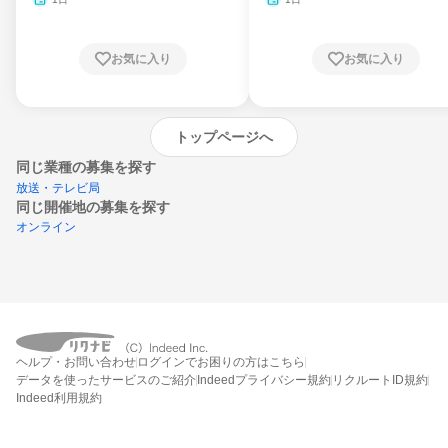
お気に入り
お気に入り
トップページへ
同じ業種の募集を探す
放送・テレビ局
同じ開催地の募集を探す
オンライン
エントリーするとプログラムの詳細案内を
ヘルプ・お問い合わせ
ログインでお困りの方はこちら
受け取れるようになります
データを使ったサービスのご紹介
Indeedプライバシー規約
リクルートID規約
Indeed利用規約
締切：なし
エントリー画面へ