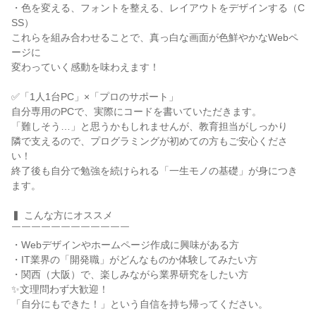
・色を変える、フォントを整える、レイアウトをデザインする（C
SS）
これらを組み合わせることで、真っ白な画面が色鮮やかなWebペ
ージに
変わっていく感動を味わえます！
✅「1人1台PC」×「プロのサポート」
自分専用のPCで、実際にコードを書いていただきます。
「難しそう…」と思うかもしれませんが、教育担当がしっかり
隣で支えるので、プログラミングが初めての方もご安心くださ
い！
終了後も自分で勉強を続けられる「一生モノの基礎」が身につき
ます。
▍ こんな方にオススメ
￣￣￣￣￣￣￣￣￣￣￣￣
・Webデザインやホームページ作成に興味がある方
・IT業界の「開発職」がどんなものか体験してみたい方
・関西（大阪）で、楽しみながら業界研究をしたい方
✨文理問わず大歓迎！
「自分にもできた！」という自信を持ち帰ってください。