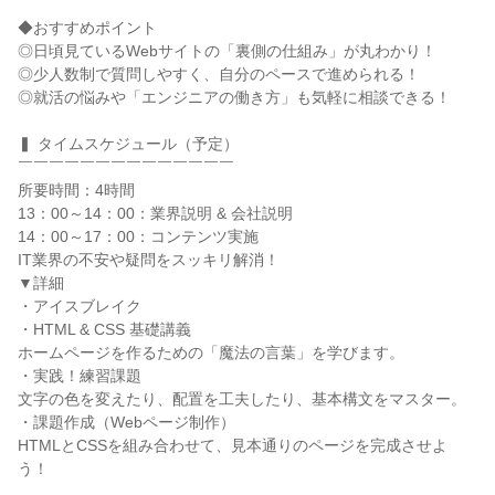
◆おすすめポイント
◎日頃見ているWebサイトの「裏側の仕組み」が丸わかり！
◎少人数制で質問しやすく、自分のペースで進められる！
◎就活の悩みや「エンジニアの働き方」も気軽に相談できる！
▍ タイムスケジュール（予定）
￣￣￣￣￣￣￣￣￣￣￣￣￣￣
所要時間：4時間
13：00～14：00：業界説明 & 会社説明
14：00～17：00：コンテンツ実施
IT業界の不安や疑問をスッキリ解消！
▼詳細
・アイスブレイク
・HTML & CSS 基礎講義
ホームページを作るための「魔法の言葉」を学びます。
・実践！練習課題
文字の色を変えたり、配置を工夫したり、基本構文をマスター。
・課題作成（Webページ制作）
HTMLとCSSを組み合わせて、見本通りのページを完成させよ
う！