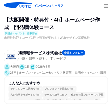
インターン
キャリア
＆
【大阪開催・特典付・4h】ホームページ作
成 開発職体験コース
説明会・イベント
仕事体験
未経験歓迎！コード1行で画面が変わる！Webデザイン基礎体験
旭情報サービス株式会社
企業をフォロー
小売・卸売・商社、ITサービス
大阪府
1日
2026年8月
28卒 | オープン・カンパニー&キャリア教育等（説明会・イベント [職種
研究、会社説明会、業界研究]、仕事体験）
こんな人におすすめ
テクノロジーに携わりたい
プロジェクトを推進したい
人の仕事をサポートしたい
チームを統率したい
穏やかで互いのペースを尊重
コミュニケーションが活発
冷静に仕事に取り組む
常に新しいものに挑戦
多様な職種の人と関われる
一つの専門分野を極める