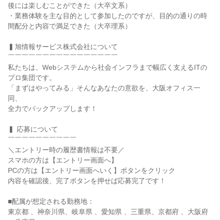
後には楽しむことができた（大卒文系）
・業務体験を主な目的として参加したのですが、目的の通りの時
間配分と内容で満足できた（大卒理系）
▍旭情報サービス株式会社について
￣￣￣￣￣￣￣￣￣￣￣￣￣￣￣￣
私たちは、Webシステムから社会インフラまで幅広く支えるITの
プロ集団です。
「まずはやってみる」そんなあなたの意欲を、大阪オフィス一
同、
全力でバックアップします！
▍ 応募について
￣￣￣￣￣￣￣￣￣￣
＼エントリー時の履歴書情報は不要／
スマホの方は【エントリー画面へ】
PCの方は【エントリー画面へいく】ボタンをクリック
内容を確認後、完了ボタンを押せば応募完了です！
■配属が想定される勤務地：
東京都 、神奈川県、岐阜県 、愛知県 、三重県、京都府 、大阪府