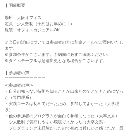
▍開催概要
￣￣￣￣￣￣￣
場所：大阪オフィス
定員：少人数制（予約はお早めに！）
服装：オフィスカジュアルOK
※当日の詳細については参加者の方に別途メールでご案内いたし
ます。
※参加条件がございます。予約前に必ずご確認ください。
※タイムテーブルは急遽変更となる場合がございます。
▍参加者の声
￣￣￣￣￣￣￣￣￣￣
≪参加者の声≫
・自分の知らない技術を知ることが出来たのでとてもためになっ
た（専門理系）
・実践コースは初めてだったため、参加してよかった（大学理
系）
・他の参加者のプログラムが面白く参考になった（大卒文系）
・少人数制で質問しやすい環境でよかった（大卒文系）
・プログラミング未経験だったので初めは難しいと感じたが、最