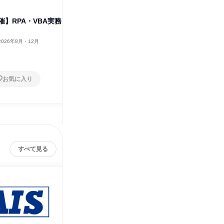
】RPA・VBA実務
【大阪開催・文理不問・4時
【大阪開
間・特典付き!】RPA開発体験
ムページ
ス
2026年8月・12月
大阪府
2026年8月
大阪府
1日
1日
お気に入り
お気に入り
すべて見る