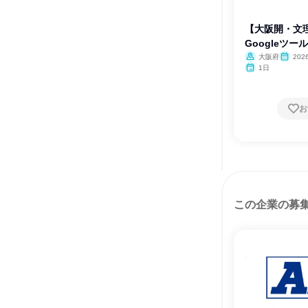
【大阪開・文
Googleツ
大阪府
202
1日
お
この企業の募