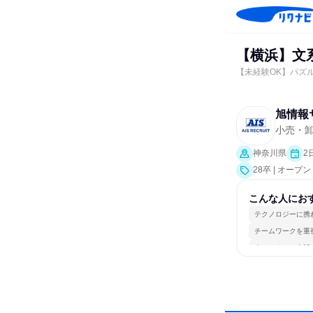
【横浜】文系
【未経験OK】パズ
旭情報
小売・卸
神奈川県
2
28卒 | オー
こんな人にお
テクノロジーに携
チームワークを重
人とたくさん会話