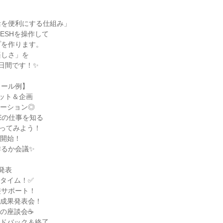
活を便利にする仕組み」
ESHを操作して
プを作ります。
楽しさ」を
日間です！✨
ュール例】
ット＆企画
ンテーション◎
・SEの仕事を知る
を触ってみよう！
ク開始！
作るか会議✨
発表
制作タイム！✅
接サポート！
キの成果発表会！
員との座談会☕
ィードバック＆終了