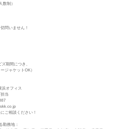
人数制）
一切問いません！
ビズ期間につき、
ージャケットOK）
横浜オフィス
プ担当
887
kk.co.jp
軽にご相談ください！
る勤務地：