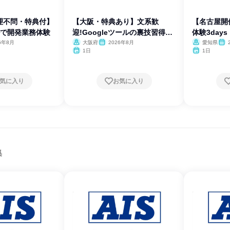
理不問・特典付】
【大阪・特典あり】文系歓
【名古屋開催
ールで開発業務体験
迎!Googleツールの裏技習得体
体験3days
験
6年8月
大阪府
2026年8月
愛知県
1日
1日
気に入り
お気に入り
集