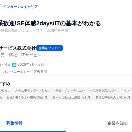
インターン
キャリア
＆
歓迎!SE体感2days/ITの基本がわかる
ル感覚の最新ガジェットでチーム開発を体感！
サービス株式会社
企業をフォロー
売・商社、ITサービス
日～4日
2026年8月・9月
プン・カンパニー&キャリア教育等
すすめ
わりたい
人の仕事をサポートしたい
分析・リサーチしたい
人の成長を支えたい
コミュ
視
女性が働きやすい環境で働ける
長く同じ会社に居続けられる
多様な職種の人と関われる
する
募集情報
企業を知る