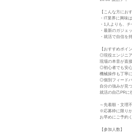
【こんな方にお
・IT業界に興味
・1人よりも、
・最新のガジェ
・就活で自信を
【おすすめポイ
◎現役エンジニ
現場の本音が直
◎初心者でも安
機械操作も丁寧
◎個別フィード
自分の強みが見
就活の自己PRに
～先着順・文理
※応募枠に限り
お早めにご予約
【参加人数】