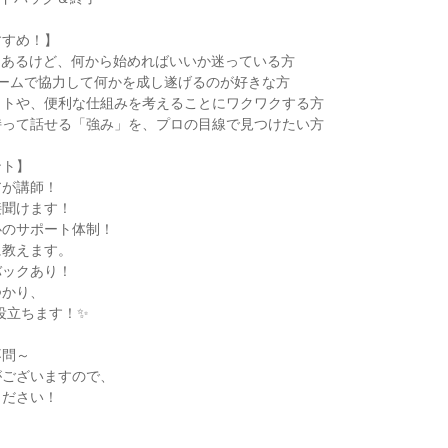
すすめ！】
はあるけど、何から始めればいいか迷っている方
チームで協力して何かを成し遂げるのが好きな方
ットや、便利な仕組みを考えることにワクワクする方
持って話せる「強み」を、プロの目線で見つけたい方
ント】
アが講師！
接聞けます！
心のサポート体制！
に教えます。
バックあり！
つかり、
役立ちます！✨
不問～
がございますので、
ください！