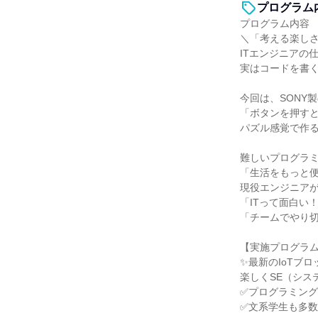
プログラム
プログラム内容
＼「考える楽し
ITエンジニアの
実はコードを書
今回は、SONY
「ボタンを押す
パズル感覚で作
難しいプログラ
「生活をもっと
現役エンジニアが
「ITって面白い
「チームでやり
【実施プログラ
✨最新のIoTブロ
楽しくSE（シス
✅プログラミン
✅文系学生も多