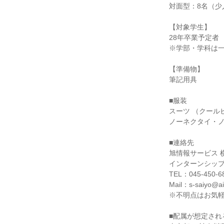
対面型：8名（少
【対象学生】
28年卒業予定者
※学部・学科は
【準備物】
筆記用具
■服装
スーツ （クール
ノーネクタイ・ノ
■連絡先
旭情報サービス 
インターンシッ
TEL：045-450-6
Mail：s-saiyo@ais
※不明点はお気
■配属が想定され