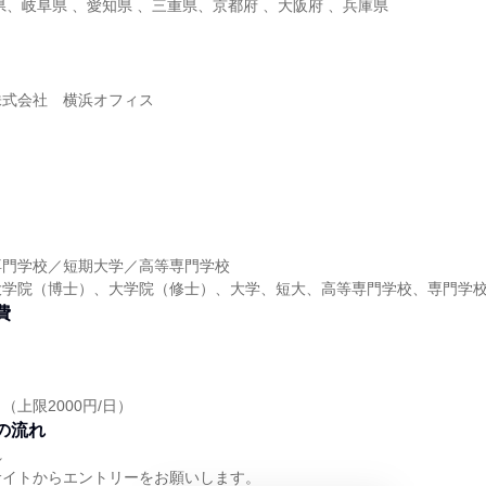
県、岐阜県 、愛知県 、三重県、京都府 、大阪府 、兵庫県
株式会社 横浜オフィス
】
専門学校／短期大学／高等専門学校
大学院（博士）、大学院（修士）、大学、短大、高等専門学校、専門学
費
上限2000円/日）
の流れ
れ
サイトからエントリーをお願いします。