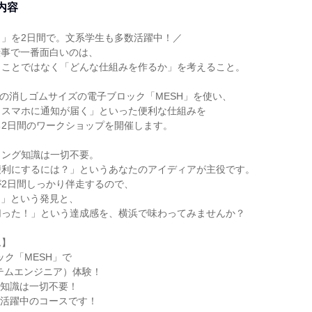
内容
さ」を2日間で。文系学生も多数活躍中！／
仕事で一番面白いのは、
くことではなく「どんな仕組みを作るか」を考えること。
製の消しゴムサイズの電子ブロック「MESH」を使い、
とスマホに通知が届く」といった便利な仕組みを
る2日間のワークショップを開催します。
ミング知識は一切不要。
便利にするには？」というあなたのアイディアが主役です。
2日間しっかり伴走するので、
！」という発見と、
切った！」という達成感を、横浜で味わってみませんか？
ム】
ック「MESH」で
テムエンジニア）体験！
グ知識は一切不要！
数活躍中のコースです！