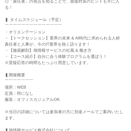
◎「責任者」の視点を知ることで、面接対策のヒントも手に入
る！
▍ タイムスケジュール（予定）
￣￣￣￣￣￣￣￣￣￣￣￣￣￣
・オリエンテーション
・【トークセッション】業界の未来 & AI時代に求められる人材
責任者と人事が、今のIT業界を熱く語ります！
・【徹底解剖】旭情報サービスの社風 & 働き方
・【コース紹介】自分に合う体験プログラムを選ぼう！
※質疑応答の時間もたっぷり用意しています。
▍開催概要
￣￣￣￣￣￣￣
場所：WEB
定員：特になし
服装：オフィスカジュアルOK
※当日の詳細については参加者の方に別途メールでご案内いたし
ます。
▍旭情報サービス株式会社について