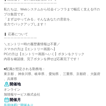
￣￣￣￣￣￣￣￣￣￣￣￣￣￣￣￣
私たちは、Webシステムから社会インフラまで幅広く支えるITの
プロ集団です。
「まずはやってみる」そんなあなたの意欲を、
全力でバックアップします！
▍ 応募について
￣￣￣￣￣￣￣￣￣￣
＼エントリー時の履歴書情報は不要／
スマホの方は【エントリー画面へ】
PCの方は【エントリー画面へいく】ボタンをクリック
内容を確認後、完了ボタンを押せば応募完了です！
■配属が想定される勤務地：
東京都 、神奈川県、岐阜県 、愛知県 、三重県、京都府 、大阪府
、兵庫県
開催地
オンライン
旭情報サービス株式会社
開催月
長期休暇に開催あり