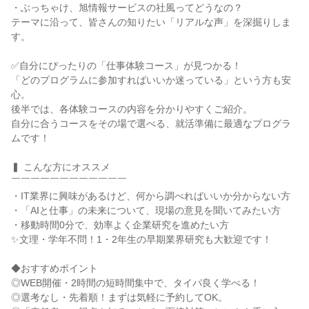
・ぶっちゃけ、旭情報サービスの社風ってどうなの？
テーマに沿って、皆さんの知りたい「リアルな声」を深掘りしま
す。
✅自分にぴったりの「仕事体験コース」が見つかる！
「どのプログラムに参加すればいいか迷っている」という方も安
心。
後半では、各体験コースの内容を分かりやすくご紹介。
自分に合うコースをその場で選べる、就活準備に最適なプログラ
ムです！
▍ こんな方にオススメ
￣￣￣￣￣￣￣￣￣￣￣￣
・IT業界に興味があるけど、何から調べればいいか分からない方
・「AIと仕事」の未来について、現場の意見を聞いてみたい方
・移動時間0分で、効率よく企業研究を進めたい方
✨文理・学年不問！1・2年生の早期業界研究も大歓迎です！
◆おすすめポイント
◎WEB開催・2時間の短時間集中で、タイパ良く学べる！
◎選考なし・先着順！まずは気軽に予約してOK。