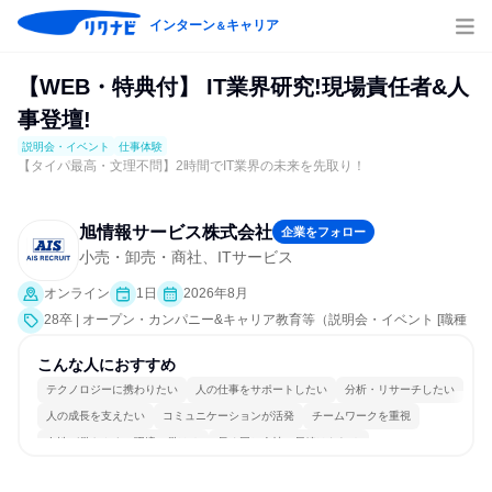
インターン
キャリア
＆
【WEB・特典付】 IT業界研究!現場責任者&人
事登壇!
説明会・イベント
仕事体験
【タイパ最高・文理不問】2時間でIT業界の未来を先取り！
旭情報サービス株式会社
企業をフォロー
小売・卸売・商社、ITサービス
オンライン
1日
2026年8月
28卒 | オープン・カンパニー&キャリア教育等（説明会・イベント [職種
研究、会社説明会、業界研究]、仕事体験）
こんな人におすすめ
テクノロジーに携わりたい
人の仕事をサポートしたい
分析・リサーチしたい
人の成長を支えたい
コミュニケーションが活発
チームワークを重視
女性が働きやすい環境で働ける
長く同じ会社に居続けられる
多様な職種の人と関われる
人とたくさん会話する