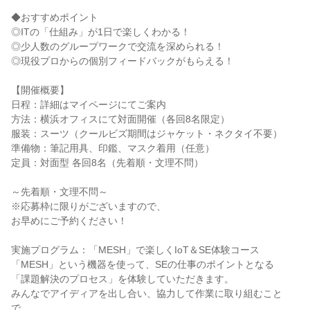
◆おすすめポイント
◎ITの「仕組み」が1日で楽しくわかる！
◎少人数のグループワークで交流を深められる！
◎現役プロからの個別フィードバックがもらえる！
【開催概要】
日程：詳細はマイページにてご案内
方法：横浜オフィスにて対面開催（各回8名限定）
服装：スーツ（クールビズ期間はジャケット・ネクタイ不要）
準備物：筆記用具、印鑑、マスク着用（任意）
定員：対面型 各回8名（先着順・文理不問）
～先着順・文理不問～
※応募枠に限りがございますので、
お早めにご予約ください！
実施プログラム：「MESH」で楽しくIoT＆SE体験コース
「MESH」という機器を使って、SEの仕事のポイントとなる
「課題解決のプロセス」を体験していただきます。
みんなでアイディアを出し合い、協力して作業に取り組むこと
で、