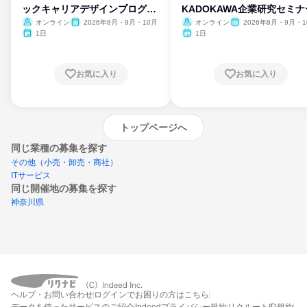
ックキャリアデザインプログラ
KADOKAWA企業研究セミナ
ム
オンライン
2026年8月・9月・10月
オンライン
2026年8月・9月・1
月・11月・12月
1日
1日
お気に入り
お気に入り
トップページへ
同じ業種の募集を探す
その他（小売・卸売・商社）
ITサービス
同じ開催地の募集を探す
神奈川県
エントリーするとプログラムの詳細案内を
ヘルプ・お問い合わせ
ログインでお困りの方はこちら
受け取れるようになります