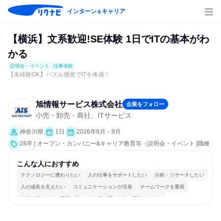
インターン
キャリア
＆
【横浜】文系歓迎!SE体験 1日でITの基本がわ
かる
説明会・イベント
仕事体験
【未経験OK】パズル感覚でITを体感！
旭情報サービス株式会社
企業をフォロー
小売・卸売・商社、ITサービス
神奈川県
1日
2026年8月・9月
28卒 | オープン・カンパニー&キャリア教育等（説明会・イベント [職種
研究、課題解決プログラム、職場見学会、会社説明会]、仕事体験）
こんな人におすすめ
テクノロジーに携わりたい
人の仕事をサポートしたい
分析・リサーチしたい
人の成長を支えたい
コミュニケーションが活発
チームワークを重視
女性が働きやすい環境で働ける
長く同じ会社に居続けられる
多様な職種の人と関われる
人とたくさん会話する