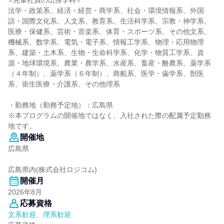
⭐先輩社員の出身学科⭐
法学・政策系、経済・経営・商学系、社会・環境情報系、外国
語・国際文化系、人文系、教育系、生活科学系、宗教・神学系、
医療・保健系、芸術・音楽系、体育・スポーツ系、その他文系、
機械系、数学系、電気・電子系、情報工学系、物理・応用物理
系、建築・土木系、生物・生命科学系、化学・物質工学系、資
源・地球環境系、農業・農学系、水産系、畜産・酪農系、薬学系
（４年制）、薬学系（６年制）、商船系、医学・歯学系、獣医
系、衛生医療・介護系、その他理系
・勤務地（勤務予定地）：広島県
※本プログラムの開催地ではなく、入社された際の配属予定勤務
地です。
開催地
広島県
広島県内(株式会社ロジコム)
開催月
2026年8月
応募資格
文系歓迎、理系歓迎