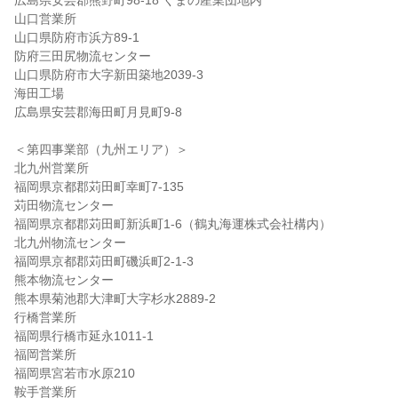
広島県安芸郡熊野町98-18 くまの産業団地内
山口営業所
山口県防府市浜方89-1
防府三田尻物流センター
山口県防府市大字新田築地2039-3
海田工場
広島県安芸郡海田町月見町9-8
＜第四事業部（九州エリア）＞
北九州営業所
福岡県京都郡苅田町幸町7-135
苅田物流センター
福岡県京都郡苅田町新浜町1-6（鶴丸海運株式会社構内）
北九州物流センター
福岡県京都郡苅田町磯浜町2-1-3
熊本物流センター
熊本県菊池郡大津町大字杉水2889-2
行橋営業所
福岡県行橋市延永1011-1
福岡営業所
福岡県宮若市水原210
鞍手営業所