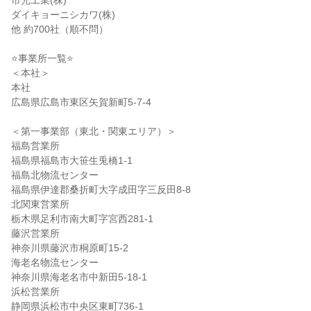
市光工業(株)
ダイキョーニシカワ(株)
他 約700社（順不問）
⭐事業所一覧⭐
＜本社＞
本社
広島県広島市東区矢賀新町5-7-4
＜第一事業部（東北・関東エリア）＞
福島営業所
福島県福島市大笹生兎橋1-1
福島北物流センター
福島県伊達郡桑折町大字成田字三反田8-8
北関東営業所
栃木県足利市南大町字宮西281-1
藤沢営業所
神奈川県藤沢市桐原町15-2
海老名物流センター
神奈川県海老名市中新田5-18-1
浜松営業所
静岡県浜松市中央区東町736-1