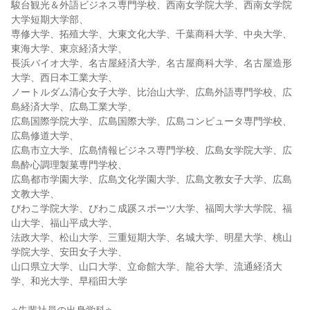
駿台観光＆外語ビジネス専門学校、西南女学院大学、西南女学院
大学短期大学部、
専修大学、拓殖大学、大東文化大学、千葉商科大学、中央大学、
東海大学、東京経済大学、
長浜バイオ大学、名古屋経済大学、名古屋商科大学、名古屋造形
大学、西日本工業大学、
ノートルダム清心女子大学、比治山大学、広島外語専門学校、広
島経済大学、広島工業大学、
広島国際学院大学、広島国際大学、広島コンピュータ専門学校、
広島修道大学、
広島市立大学、広島情報ビジネス専門学校、広島女学院大学、広
島酔心調理製菓専門学校、
広島都市学園大学、広島文化学園大学、広島文教女子大学、広島
文教大学、
びわこ学院大学、びわこ成蹊スポーツ大学、福岡大学大学院、福
山大学、福山平成大学、
法政大学、松山大学、三重短期大学、名城大学、明星大学、桃山
学院大学、安田女子大学、
山口県立大学、山口大学、立命館大学、龍谷大学、流通経済大
学、和光大学、早稲田大学