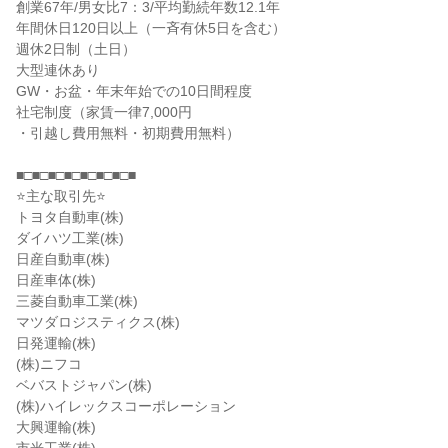
創業67年/男女比7：3/平均勤続年数12.1年
年間休日120日以上（一斉有休5日を含む）
週休2日制（土日）
大型連休あり
GW・お盆・年末年始での10日間程度
社宅制度（家賃一律7,000円
・引越し費用無料・初期費用無料）
■□■□■□■□■□■□■□■
⭐主な取引先⭐
トヨタ自動車(株)
ダイハツ工業(株)
日産自動車(株)
日産車体(株)
三菱自動車工業(株)
マツダロジスティクス(株)
日発運輸(株)
(株)ニフコ
ベバストジャパン(株)
(株)ハイレックスコーポレーション
大興運輸(株)