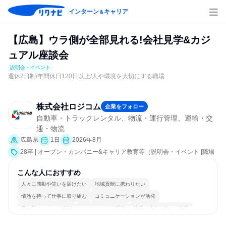
インターン
キャリア
＆
【広島】ウラ側が全部見れる!会社見学&カジ
ュアル座談会
説明会・イベント
週休2日制/年間休日120日以上/人や環境を大切にする職場
株式会社ロジコム
企業をフォロー
自動車・トラックレンタル、物流・運行管理、運輸・交
通・物流
広島県
1日
2026年8月
28卒 | オープン・カンパニー&キャリア教育等（説明会・イベント [職場
見学会、社員交流会]）
こんな人におすすめ
人々に感動や笑いを届けたい
地域貢献に携わりたい
情熱を持って仕事に取り組む
コミュニケーションが活発
常に新しいものに挑戦
チームワークを重視
若手が裁量を持てる環境
人とたくさん会話する