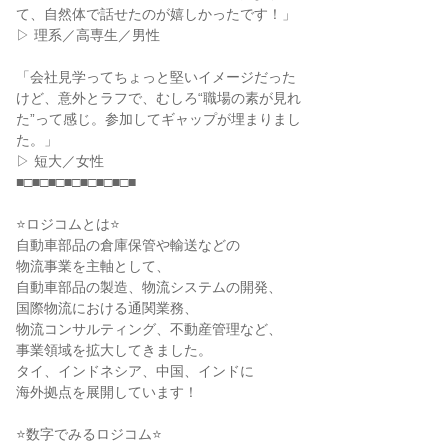
て、自然体で話せたのが嬉しかったです！」
▷ 理系／高専生／男性
「会社見学ってちょっと堅いイメージだった
けど、意外とラフで、むしろ“職場の素が見れ
た”って感じ。参加してギャップが埋まりまし
た。」
▷ 短大／女性
■□■□■□■□■□■□■□■
⭐ロジコムとは⭐
自動車部品の倉庫保管や輸送などの
物流事業を主軸として、
自動車部品の製造、物流システムの開発、
国際物流における通関業務、
物流コンサルティング、不動産管理など、
事業領域を拡大してきました。
タイ、インドネシア、中国、インドに
海外拠点を展開しています！
⭐数字でみるロジコム⭐