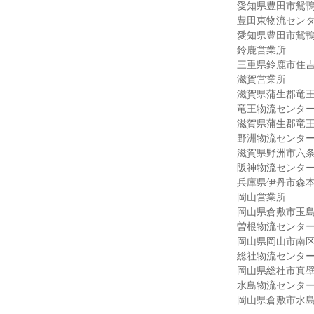
愛知県豊田市鴛鴨
豊田東物流セン
愛知県豊田市鴛鴨
鈴鹿営業所
三重県鈴鹿市住吉町
滋賀営業所
滋賀県蒲生郡竜王町
竜王物流センタ
滋賀県蒲生郡竜王
野洲物流センタ
滋賀県野洲市六条1
阪神物流センタ
兵庫県伊丹市森本
岡山営業所
岡山県倉敷市玉島乙
曽根物流センタ
岡山県岡山市南区曽
総社物流センタ
岡山県総社市真壁1
水島物流センタ
岡山県倉敷市水島西