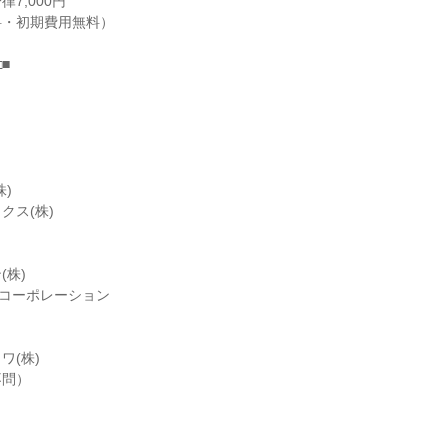
7,000円
料・初期費用無料）
□■
)
クス(株)
(株)
スコーポレーション
ワ(株)
不問）