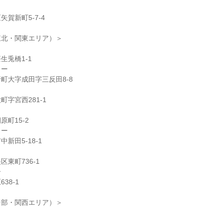
賀新町5-7-4
東北・関東エリア）＞
生兎橋1-1
ター
町大字成田字三反田8-8
字宮西281-1
町15-2
ター
新田5-18-1
東町736-1
ー
38-1
中部・関西エリア）＞