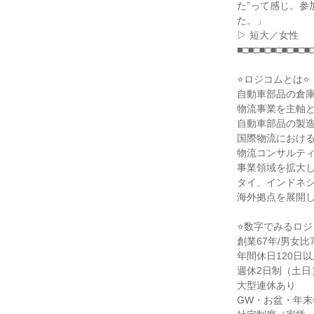
た”って感じ。参
た。」
▷ 短大／女性
■□■□■□■□■□■□■
⭐ロジコムとは⭐
自動車部品の倉
物流事業を主軸
自動車部品の製
国際物流におけ
物流コンサルテ
事業領域を拡大
タイ、インドネ
海外拠点を展開
⭐数字でみるロジ
創業67年/男女比7
年間休日120日
週休2日制（土日
大型連休あり
GW・お盆・年末