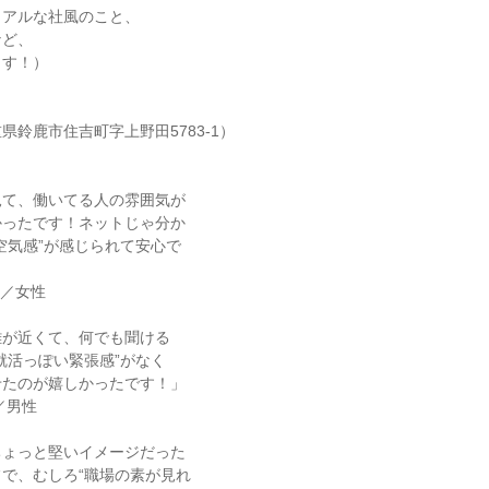
リアルな社風のこと、
など、
ます！）
県鈴鹿市住吉町字上野田5783-1）
見て、働いてる人の雰囲気が
かったです！ネットじゃ分か
空気感”が感じられて安心で
年／女性
離が近くて、何でも聞ける
就活っぽい緊張感”がなく
せたのが嬉しかったです！」
／男性
ちょっと堅いイメージだった
で、むしろ“職場の素が見れ