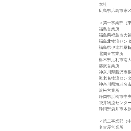
本社
広島県広島市東区矢
＜第一事業部（
福島営業所
福島県福島市大笹
福島北物流セン
福島県伊達郡桑折
北関東営業所
栃木県足利市南大町
藤沢営業所
神奈川県藤沢市桐原
海老名物流セン
神奈川県海老名市中
浜松営業所
静岡県浜松市中央区
袋井物流センタ
静岡県袋井市木原6
＜第二事業部（
名古屋営業所