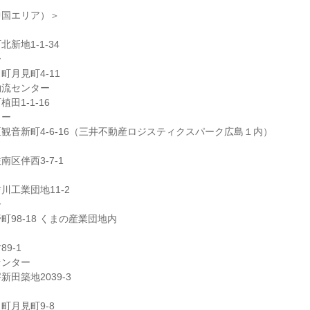
中国エリア）＞
新地1-1-34
ー
町月見町4-11
物流センター
田1-1-16
ター
観音新町4-6-16（三井不動産ロジスティクスパーク広島１内）
区伴西3-7-1
川工業団地11-2
ー
98-18 くまの産業団地内
9-1
センター
田築地2039-3
町月見町9-8