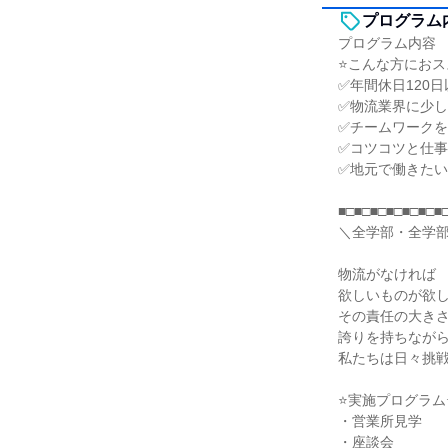
プログラム
プログラム内容
⭐こんな方におス
✅年間休日120
✅物流業界に少
✅チームワーク
✅コツコツと仕
✅地元で働きた
■□■□■□■□■□■□■
＼全学部・全学部
物流がなければ
欲しいものが欲
その責任の大き
誇りを持ちなが
私たちは日々挑
⭐実施プログラム
・営業所見学
・座談会