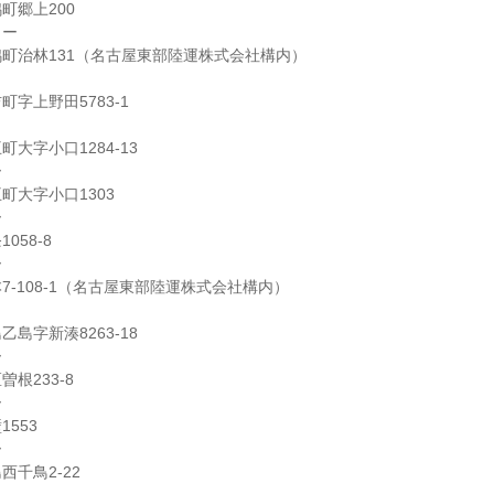
町郷上200
ター
町治林131（名古屋東部陸運株式会社構内）
字上野田5783-1
大字小口1284-13
ー
町大字小口1303
ー
058-8
ー
7-108-1（名古屋東部陸運株式会社構内）
島字新湊8263-18
ー
根233-8
ー
553
ー
千鳥2-22