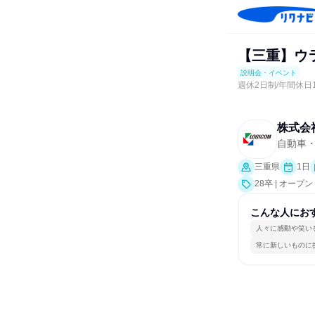
【三重】ウ
説明会・イベント
週休2日制/年間休日
株式会
自動車
三重県
1日
28卒 | オー
こんな人にお
人々に感動や笑い
常に新しいものに