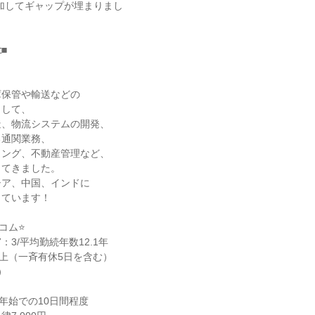
加してギャップが埋まりまし
□■
庫保管や輸送などの
として、
造、物流システムの開発、
る通関業務、
ィング、不動産管理など、
してきました。
シア、中国、インドに
しています！
コム⭐
：3/平均勤続年数12.1年
以上（一斉有休5日を含む）
）
年始での10日間程度