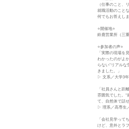
（仕事のこと、
就職活動のこと
何でもお答えし
⭐開催地⭐
鈴鹿営業所（三重
⭐参加者の声⭐
「実際の現場を
わかったのがよ
らない“リアルな
きました。」
▷ 文系／大学3
「社員さんと距
雰囲気でした。“
て、自然体で話
▷ 理系／高専生
「会社見学って
けど、意外とラフ