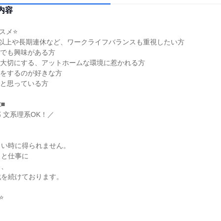
内容
スメ⭐
日以上や長期連休など、ワークライフバランスも重視したい方
しでも興味がある方
を大切にする、アットホームな環境に惹かれる方
事をするのが好きな方
いと思っている方
□■
 文系理系OK！／
しい時に得られません。
さと仕事に
ら、
戦を続けております。
⭐