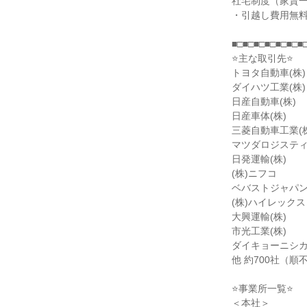
社宅制度（家賃一律
・引越し費用無
■□■□■□■□■□■□■
⭐主な取引先⭐
トヨタ自動車(株)
ダイハツ工業(株)
日産自動車(株)
日産車体(株)
三菱自動車工業(株
マツダロジスティ
日発運輸(株)
(株)ニフコ
ベバストジャパン
(株)ハイレック
大興運輸(株)
市光工業(株)
ダイキョーニシカ
他 約700社（順
⭐事業所一覧⭐
＜本社＞