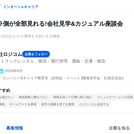
インターン
キャリア
＆
ラ側が全部見れる!会社見学&カジュアル座談会
120日以上/人や環境を大切にする職場
社ロジコム
企業をフォロー
・トラックレンタル、物流・運行管理、運輸・交通・物流
2026年8月
プン・カンパニー&キャリア教育等（説明会・イベント [職場見学会、社員交流会]）
すすめ
を届けたい
地域貢献に携わりたい
情熱を持って仕事に取り組む
コミュニケーションが活発
挑戦
チームワークを重視
若手が裁量を持てる環境
人とたくさん会話する
募集情報
企業を知る