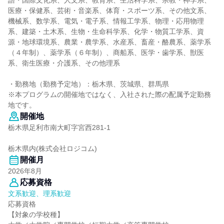
語・国際文化系、人文系、教育系、生活科学系、宗教・神学系、
医療・保健系、芸術・音楽系、体育・スポーツ系、その他文系、
機械系、数学系、電気・電子系、情報工学系、物理・応用物理
系、建築・土木系、生物・生命科学系、化学・物質工学系、資
源・地球環境系、農業・農学系、水産系、畜産・酪農系、薬学系
（４年制）、薬学系（６年制）、商船系、医学・歯学系、獣医
系、衛生医療・介護系、その他理系
・勤務地（勤務予定地）：栃木県、茨城県、群馬県
※本プログラムの開催地ではなく、入社された際の配属予定勤務
地です。
開催地
栃木県足利市南大町字宮西281-1
栃木県内(株式会社ロジコム)
開催月
2026年8月
応募資格
文系歓迎、理系歓迎
応募資格
【対象の学校種】