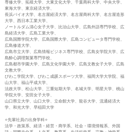
専修大学、拓殖大学、大東文化大学、千葉商科大学、中央大学、
東海大学、東京経済大学、
長浜バイオ大学、名古屋経済大学、名古屋商科大学、名古屋造形
大学、西日本工業大学、
ノートルダム清心女子大学、比治山大学、広島外語専門学校、広
島経済大学、広島工業大学、
広島国際学院大学、広島国際大学、広島コンピュータ専門学校、
広島修道大学、
広島市立大学、広島情報ビジネス専門学校、広島女学院大学、広
島酔心調理製菓専門学校、
広島都市学園大学、広島文化学園大学、広島文教女子大学、広島
文教大学、
びわこ学院大学、びわこ成蹊スポーツ大学、福岡大学大学院、福
山大学、福山平成大学、
法政大学、松山大学、三重短期大学、名城大学、明星大学、桃山
学院大学、安田女子大学、
山口県立大学、山口大学、立命館大学、龍谷大学、流通経済大
学、和光大学、早稲田大学
⭐先輩社員の出身学科⭐
法学・政策系、経済・経営・商学系、社会・環境情報系、外国