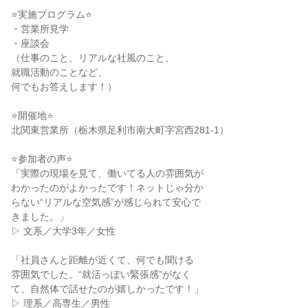
⭐実施プログラム⭐
・営業所見学
・座談会
（仕事のこと、リアルな社風のこと、
就職活動のことなど、
何でもお答えします！）
⭐開催地⭐
北関東営業所（栃木県足利市南大町字宮西281-1）
⭐参加者の声⭐
「実際の現場を見て、働いてる人の雰囲気が
わかったのがよかったです！ネットじゃ分か
らない“リアルな空気感”が感じられて安心で
きました。」
▷ 文系／大学3年／女性
「社員さんと距離が近くて、何でも聞ける
雰囲気でした。“就活っぽい緊張感”がなく
て、自然体で話せたのが嬉しかったです！」
▷ 理系／高専生／男性