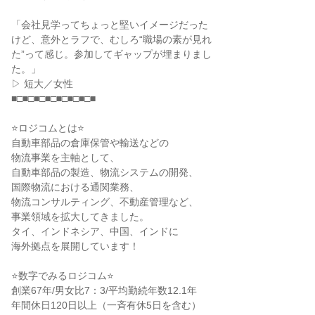
「会社見学ってちょっと堅いイメージだった
けど、意外とラフで、むしろ“職場の素が見れ
た”って感じ。参加してギャップが埋まりまし
た。」
▷ 短大／女性
■□■□■□■□■□■□■□■
⭐ロジコムとは⭐
自動車部品の倉庫保管や輸送などの
物流事業を主軸として、
自動車部品の製造、物流システムの開発、
国際物流における通関業務、
物流コンサルティング、不動産管理など、
事業領域を拡大してきました。
タイ、インドネシア、中国、インドに
海外拠点を展開しています！
⭐数字でみるロジコム⭐
創業67年/男女比7：3/平均勤続年数12.1年
年間休日120日以上（一斉有休5日を含む）