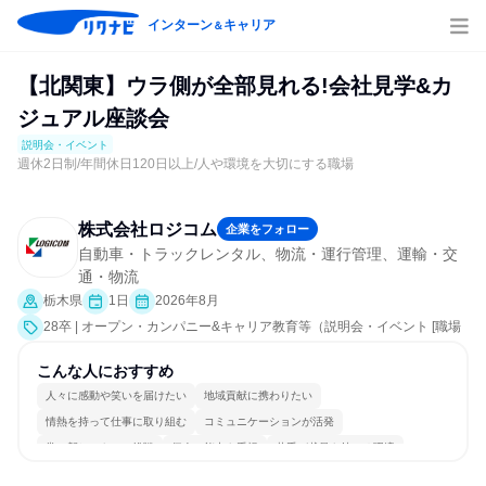
インターン
キャリア
＆
【北関東】ウラ側が全部見れる!会社見学&カ
ジュアル座談会
説明会・イベント
週休2日制/年間休日120日以上/人や環境を大切にする職場
株式会社ロジコム
企業をフォロー
自動車・トラックレンタル、物流・運行管理、運輸・交
通・物流
栃木県
1日
2026年8月
28卒 | オープン・カンパニー&キャリア教育等（説明会・イベント [職場
見学会、社員交流会]）
こんな人におすすめ
人々に感動や笑いを届けたい
地域貢献に携わりたい
情熱を持って仕事に取り組む
コミュニケーションが活発
常に新しいものに挑戦
個人の能力を重視
若手が裁量を持てる環境
人とたくさん会話する