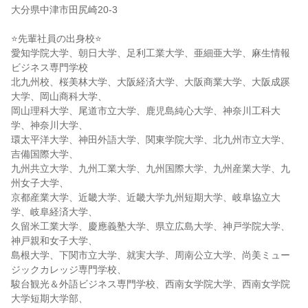
大分県中津市田尻崎20-3
⭐先輩社員の出身校⭐
愛知学院大学、朝日大学、足利工業大学、亜細亜大学、麻生情報
ビジネス専門学校
北九州校、桜美林大学、大阪経済大学、大阪商業大学、大阪成蹊
大学、岡山商科大学、
岡山理科大学、尾道市立大学、鹿児島純心大学、神奈川工科大
学、神奈川大学、
環太平洋大学、神田外語大学、関東学院大学、北九州市立大学、
吉備国際大学、
九州共立大学、九州工業大学、九州国際大学、九州産業大学、九
州女子大学、
京都産業大学、近畿大学、近畿大学九州短期大学、岐阜協立大
学、岐阜経済大学、
久留米工業大学、慶應義塾大学、県立広島大学、神戸学院大学、
神戸親和女子大学、
島根大学、下関市立大学、就実大学、周南公立大学、尚美ミュー
ジックカレッジ専門学校、
駿台観光＆外語ビジネス専門学校、西南女学院大学、西南女学院
大学短期大学部、