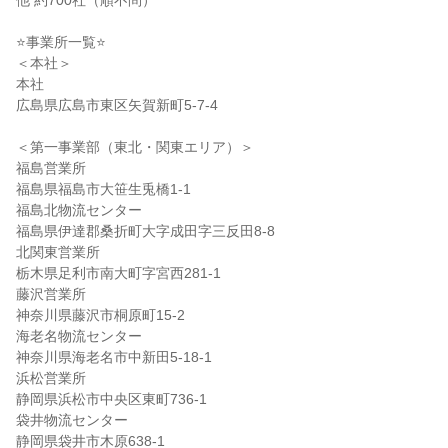
他 約700社（順不問）
⭐事業所一覧⭐
＜本社＞
本社
広島県広島市東区矢賀新町5-7-4
＜第一事業部（東北・関東エリア）＞
福島営業所
福島県福島市大笹生兎橋1-1
福島北物流センター
福島県伊達郡桑折町大字成田字三反田8-8
北関東営業所
栃木県足利市南大町字宮西281-1
藤沢営業所
神奈川県藤沢市桐原町15-2
海老名物流センター
神奈川県海老名市中新田5-18-1
浜松営業所
静岡県浜松市中央区東町736-1
袋井物流センター
静岡県袋井市木原638-1