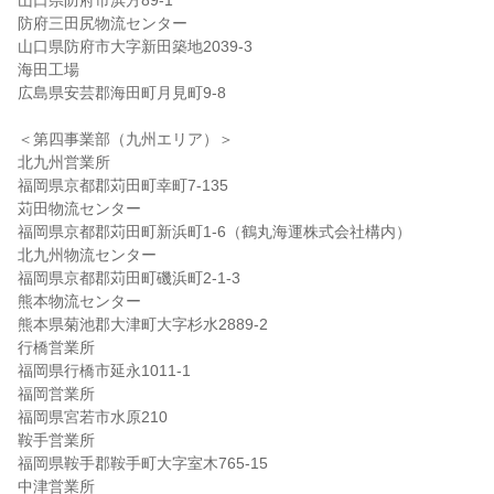
山口県防府市浜方89-1
防府三田尻物流センター
山口県防府市大字新田築地2039-3
海田工場
広島県安芸郡海田町月見町9-8
＜第四事業部（九州エリア）＞
北九州営業所
福岡県京都郡苅田町幸町7-135
苅田物流センター
福岡県京都郡苅田町新浜町1-6（鶴丸海運株式会社構内）
北九州物流センター
福岡県京都郡苅田町磯浜町2-1-3
熊本物流センター
熊本県菊池郡大津町大字杉水2889-2
行橋営業所
福岡県行橋市延永1011-1
福岡営業所
福岡県宮若市水原210
鞍手営業所
福岡県鞍手郡鞍手町大字室木765-15
中津営業所