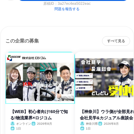
原稿ID：
3a27ec4ea5022eac
問題を報告する
この企業の募集
すべて見る
【WEB】初心者向け!60分で知
【神奈川】ウラ側が全部見れ
る!物流業界×ロジコム
会社見学&カジュアル座談会
オンライン
2026年8月
神奈川県
2026年8月
1日
1日