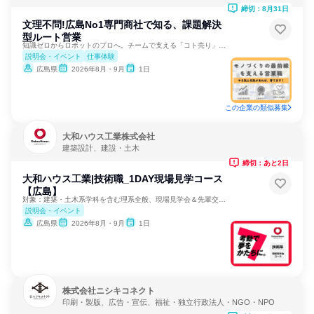
器メーカー
締切：8月31日
文理不問!広島No1専門商社で知る、課題解決
型ルート営業
知識ゼロからロボットのプロへ。チームで支える「コト売り」営業
説明会・イベント
仕事体験
広島県
2026年8月・9月
1日
この企業の類似募集
大和ハウス工業株式会社
建築設計、建設・土木
締切：あと2日
大和ハウス工業|技術職_1DAY現場見学コース
【広島】
対象：建築・土木系学科を含む理系全般、現場見学会＆先輩交流！
説明会・イベント
広島県
2026年8月・9月
1日
株式会社ニシキコネクト
印刷・製版、広告・宣伝、福祉・独立行政法人・NGO・NPO