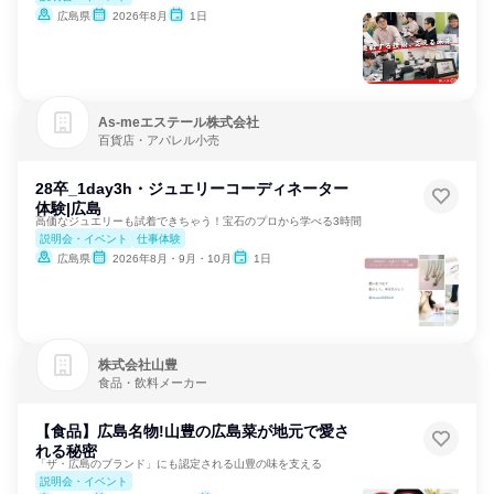
広島県
2026年8月
1日
As‐meエステール株式会社
百貨店・アパレル小売
28卒_1day3h・ジュエリーコーディネーター
体験|広島
高価なジュエリーも試着できちゃう！宝石のプロから学べる3時間
説明会・イベント
仕事体験
広島県
2026年8月・9月・10月
1日
株式会社山豊
食品・飲料メーカー
【食品】広島名物!山豊の広島菜が地元で愛さ
れる秘密
「ザ・広島のブランド」にも認定される山豊の味を支える
説明会・イベント