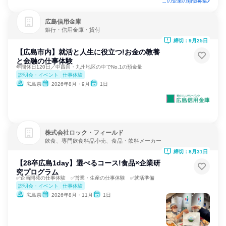
この企業の類似募集
広島信用金庫
銀行・信用金庫・貸付
締切：9月25日
【広島市内】就活と人生に役立つ!お金の教養
と金融の仕事体験
年間休日120日／中四国・九州地区の中でNo.1の預金量
説明会・イベント
仕事体験
広島県
2026年8月・9月
1日
株式会社ロック・フィールド
飲食、専門飲食料品小売、食品・飲料メーカー
締切：8月31日
【28卒広島1day】選べるコース!食品×企業研
究プログラム
✅企画開発の仕事体験 ✅営業・生産の仕事体験 ✅就活準備
説明会・イベント
仕事体験
広島県
2026年8月・11月
1日