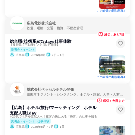
この企業の類似募集
広島電鉄株式会社
鉄道、運輸・交通・物流、不動産管理
締切：あと7日
総合職(技術系)の3days仕事体験
【技術系（不動産）／対面9月開催】
説明会・イベント
広島県
2026年9月
2日～4日
この企業の類似募集
株式会社ベッセルホテル開発
組織マネジメント・シンクタンク、ホテル・旅館、人事・人材サ
ービス
締切：今日まで
【広島】ホテル/旅行/マーケティング ホテル
支配人職1day
✨20代でホテル支配人へ！接客の先にある「経営」の仕事を知る
説明会・イベント
仕事体験
広島県
2026年8月・9月
1日