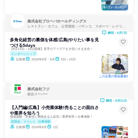
株式会社プローバホールディングス
レストラン・カフェ、公営競技・パチンコ、スポーツ・レクリエ
ーション
締切：9月7日
多角化経営の裏側を体感!広島|やりたい事を見
つける5days
【9月14日～18日開催】若手のアイデアを大切にする文化！
インターンシップ
広島県
2026年8月・9月
5日～10日
この企業の類似募集
株式会社フジ
総合スーパー
締切：8月31日
【入門編/広島】小売業体験!売ることの面白さ
や業界を知ろう
地域貢献・衣食住に興味ある人必見／業界研究＋仕事体験！
説明会・イベント
仕事体験
広島県
2026年8月
1日