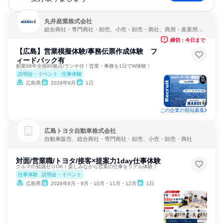
丸井産業株式会社
総合商社・専門商社・卸売、小売・卸売・商社、商用・産業用機
械サービス
締切：今日まで
【広島】営業模擬体験/事務伝票作成体験 フ
ィードバック有
創業68年全国90拠点/ランチ付！営業・事務を1日でW体験！
説明会・イベント
仕事体験
広島県
2026年8月
1日
この企業の類似募集
広島トヨタ自動車株式会社
自動車販売、総合商社・専門商社・卸売、小売・卸売・商社
対面/営業職/トヨタ/接客×提案力1day仕事体験
クルマの知識ゼロOK！楽しみながら営業の仕事をリアル体験！
仕事体験
説明会・イベント
広島県
2026年8月・9月・10月・11月・12月
1日