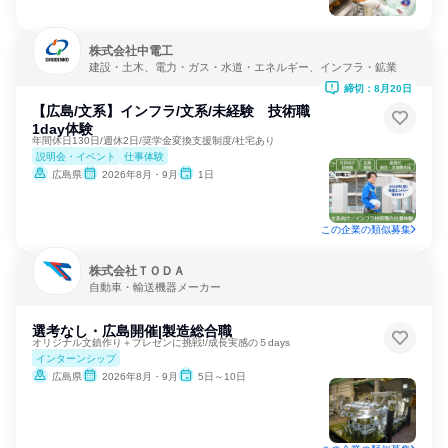
株式会社中電工
建設・土木、電力・ガス・水道・エネルギー、インフラ・鉱業
締切：8月20日
【広島/文系】インフラ/文系/未経験 技術職
1day体験
年間休日130日/週休2日/奨学金変換支援制度/社宅あり
説明会・イベント
仕事体験
広島県
2026年8月・9月
1日
この企業の類似募集
株式会社ＴＯＤＡ
自動車・輸送機器メーカー
選考なし・広島開催|製造総合職
オリジナル文鎮作り＋プレゼンに挑戦!/成長実感の５days
インターンシップ
広島県
2026年8月・9月
5日～10日