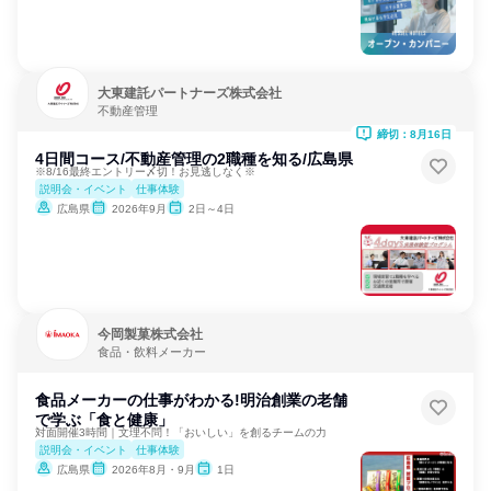
大東建託パートナーズ株式会社
不動産管理
締切：8月16日
4日間コース/不動産管理の2職種を知る/広島県
※8/16最終エントリー〆切！お見逃しなく※
説明会・イベント
仕事体験
広島県
2026年9月
2日～4日
今岡製菓株式会社
食品・飲料メーカー
食品メーカーの仕事がわかる!明治創業の老舗
で学ぶ「食と健康」
対面開催3時間｜文理不問！「おいしい」を創るチームの力
説明会・イベント
仕事体験
広島県
2026年8月・9月
1日