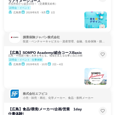
リアイメージコース
市役所前から徒歩10分！（交通費支給有）
説明会・イベント
広島県
2026年8月・9月
1日
損害保険ジャパン株式会社
投資・ベンチャーキャピタル・資産管理、金融、生命保険・損害
保険・保険サービス
【広島】SOMPO Academy/総合コースBasic
広島・中四国で働く未来を考える。地域を支える仕事と自己分析
説明会・イベント
仕事体験
広島県
2026年8月・10月
2日～4日
株式会社エフピコ
小売・卸売・商社、化学メーカー、食品・飲料メーカー
【広島】食品/環境/メーカー/企画/営業 1day
仕事体験!