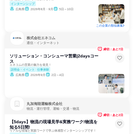
インターンシップ
広島県
2026年8月・9月
5日～10日
この企業の類似募集
株式会社エネコム
通信・インターネット
締切：あと7日
ソリューション・コンシューマ営業|2daysコー
ス
エネコムの営業の魅力を発見！
説明会・イベント
仕事体験
広島県
2026年9月
2日～4日
丸加海陸運輸株式会社
物流・運行管理、運輸・交通・物流
締切：あと2日
【5days】物流の現場見学&実務ワーク!物流を
知る5日間!
リアルな現場と実践ワークで学ぶ体感型インターンシップです！