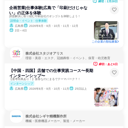
締切：2月28日
企画営業|仕事体験|広島で「印刷だけじゃな
い」の正体を体験
課題解決に取り組む印刷会社のオシゴトを体験しよう！
説明会・イベント
仕事体験
広島県
2026年8月・9月・10月・11月・12月
2日～4日
この企業の類似募集
株式会社スタジオアリス
理容・美容・エステ、冠婚葬祭・イベント、保育・幼児教育
締切：あと6日
【中国・四国】店舗での仕事実践コース〜長期
インターンシップ〜
【選考特典あり！】接客なのにまるでテーマパーク？！
インターンシップ
広島県
2026年8月・9月・10月・11月
25日以上
株式会社シギヤ精機製作所
機械・医療機器メーカー、製造・メーカー