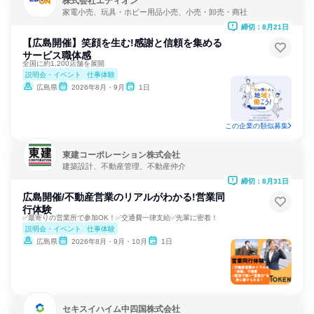
株式会社エディオン
家電小売、玩具・ホビー用品小売、小売・卸売・商社
締切：8月21日
【広島開催】笑顔を生む!感謝と信頼を集める
サービス職体感
全国に約1,200店舗を展開
説明会・イベント
仕事体験
広島県
2026年8月・9月
1日
この企業の類似募集
東建コーポレーション株式会社
建築設計、不動産管理、不動産仲介
締切：8月31日
広島開催/不動産営業のリアルがわかる!営業同
行体験
✅最寄りの営業所で参加OK！✅交通費一律支給✅先輩に密着！
説明会・イベント
仕事体験
広島県
2026年8月・9月・10月
1日
セキスイハイム中四国株式会社