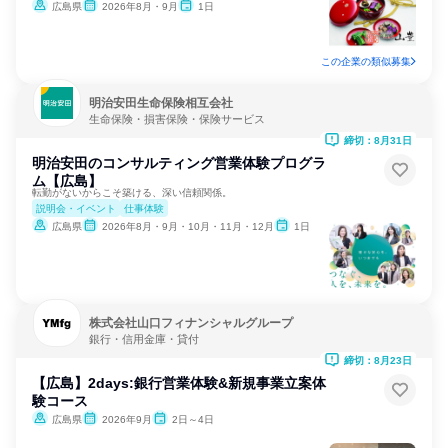
広島県
2026年8月・9月
1日
この企業の類似募集
明治安田生命保険相互会社
生命保険・損害保険・保険サービス
締切：8月31日
明治安田のコンサルティング営業体験プログラ
ム【広島】
転勤がないからこそ築ける、深い信頼関係。
説明会・イベント
仕事体験
広島県
2026年8月・9月・10月・11月・12月
1日
株式会社山口フィナンシャルグループ
銀行・信用金庫・貸付
締切：8月23日
【広島】2days:銀行営業体験&新規事業立案体
験コース
広島県
2026年9月
2日～4日