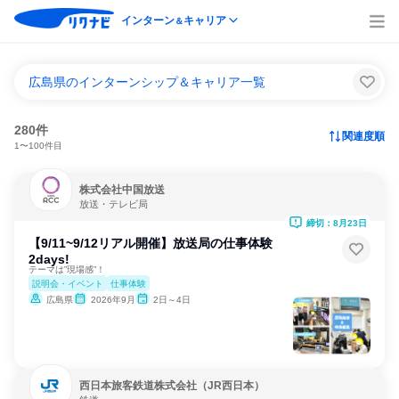
インターン
キャリア
＆
広島県のインターンシップ＆キャリア一覧
280件
関連度順
1〜100件目
株式会社中国放送
放送・テレビ局
締切：8月23日
【9/11~9/12リアル開催】放送局の仕事体験
2days!
テーマは”現場感”！
説明会・イベント
仕事体験
広島県
2026年9月
2日～4日
西日本旅客鉄道株式会社（JR西日本）