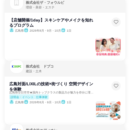
株式会社ザ・フォウルビ
理容・美容・エステ
【店舗開催/1day】スキンケアやメイクを知れ
るプログラム
広島県
2026年8月・9月・10月
1日
株式会社 ドプコ
建設・土木
広島対面/LIXILの技術×街づくり 空間デザイン
を体験
広島県廿日市市★国内トップクラスの製品力が魅力を存分に理解！
説明会・イベント
仕事体験
広島県
2026年8月・9月・10月
1日