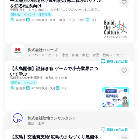
中国地方の現場見学&座談会/施工管理のリアル
を知る/理系向け
中国地方を、もっと面白く。大手ゼネコンのスケールを現場で体感
説明会・イベント
仕事体験
広島県
2026年8月・9月・10月・11月・12月
1日
株式会社ハローズ
スーパーマーケット、小売・卸売・商社、食品・飲料メーカー
締切：8月17日
【広島開催】謎解き有 ゲームで小売業界につ
いて学ぶ
私服参加OK★土日開催で参加しやすい★
説明会・イベント
広島県
2026年8月・9月
1日
株式会社陸地コンサルタント
建設・土木
締切：8月31日
【広島】交通費支給!広島のまちづくり裏側体