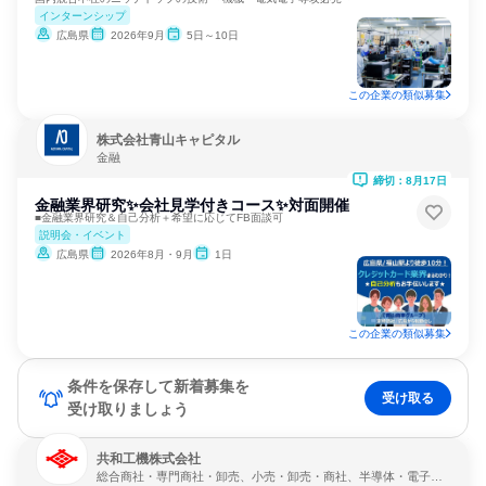
インターンシップ
広島県
2026年9月
5日～10日
この企業の類似募集
株式会社青山キャピタル
金融
締切：8月17日
金融業界研究✨会社見学付きコース✨対面開催
■金融業界研究＆自己分析＋希望に応じてFB面談可
説明会・イベント
広島県
2026年8月・9月
1日
この企業の類似募集
条件を保存して新着募集を
受け取る
受け取りましょう
共和工機株式会社
総合商社・専門商社・卸売、小売・卸売・商社、半導体・電子機