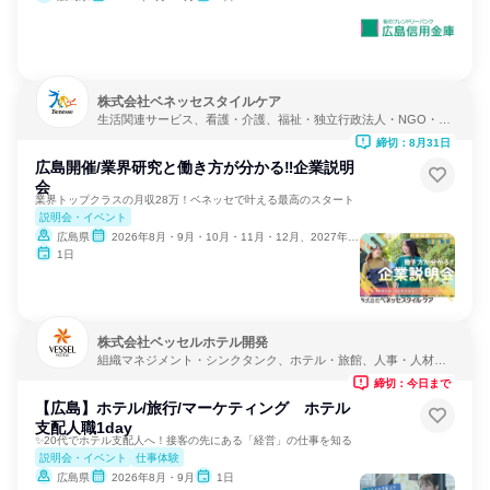
株式会社ベネッセスタイルケア
生活関連サービス、看護・介護、福祉・独立行政法人・NGO・N
PO
締切：8月31日
広島開催/業界研究と働き方が分かる‼企業説明
会
業界トップクラスの月収28万！ベネッセで叶える最高のスタート
説明会・イベント
広島県
2026年8月・9月・10月・11月・12月、2027年1月
1日
株式会社ベッセルホテル開発
組織マネジメント・シンクタンク、ホテル・旅館、人事・人材サ
ービス
締切：今日まで
【広島】ホテル/旅行/マーケティング ホテル
支配人職1day
✨20代でホテル支配人へ！接客の先にある「経営」の仕事を知る
説明会・イベント
仕事体験
広島県
2026年8月・9月
1日