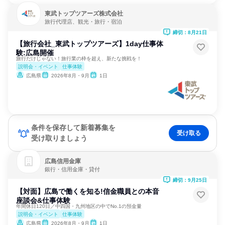
東武トップツアーズ株式会社
旅行代理店、観光・旅行・宿泊
締切：8月21日
【旅行会社_東武トップツアーズ】1day仕事体
験:広島開催
旅行だけじゃない！旅行業の枠を超え、新たな挑戦を！
説明会・イベント
仕事体験
広島県
2026年8月・9月
1日
条件を保存して新着募集を
受け取る
受け取りましょう
広島信用金庫
銀行・信用金庫・貸付
締切：9月25日
【対面】広島で働くを知る!信金職員との本音
座談会&仕事体験
年間休日120日／中四国・九州地区の中でNo.1の預金量
説明会・イベント
仕事体験
広島県
2026年8月・9月
1日