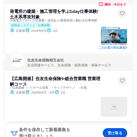
締切：今日まで
発電所の建築・施工管理を学ぶ1day仕事体験/
土木系専攻対象
中国電力グループ/交通費＋送迎あり/最新技術に触れる仕事体験
説明会・イベント
仕事体験
広島県
2026年8月
1日
この企業の類似募集
住友生命保険相互会社
生活関連サービス、生命保険・損害保険・保険サービス
【広島開催】住友生命保険✨総合営業職 営業理
解コース
✅広島開催 ✅リテール営業 ✅ライフデザイン ✅社風
広島県
2026年8月・9月
1日
条件を保存して新着募集を
受け取る
受け取りましょう