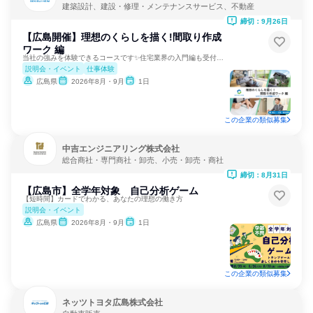
建築設計、建設・修理・メンテナンスサービス、不動産
締切：9月26日
【広島開催】理想のくらしを描く!間取り作成
ワーク 編
当社の強みを体験できるコースです✨住宅業界の入門編も受付中！
説明会・イベント
仕事体験
広島県
2026年8月・9月
1日
この企業の類似募集
中吉エンジニアリング株式会社
総合商社・専門商社・卸売、小売・卸売・商社
締切：8月31日
【広島市】全学年対象 自己分析ゲーム
【短時間】カードでわかる、あなたの理想の働き方
説明会・イベント
広島県
2026年8月・9月
1日
この企業の類似募集
ネッツトヨタ広島株式会社