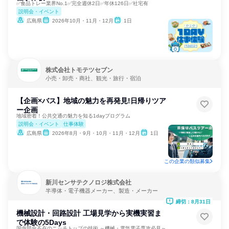
✅食品トレー業界No.1✅完全週休2日✅年休126日✅社宅有
説明会・イベント
広島県
2026年10月・11月・12月
1日
株式会社トモテツセブン
小売・卸売・商社、観光・旅行・宿泊
【企画×バス】地域の魅力を再発見!日帰りツア
ー企画
地域密着！公共交通の魅力を知る1dayプログラム
説明会・イベント
仕事体験
広島県
2026年8月・9月・10月・11月・12月
1日
この企業の類似募集
新川センサテクノロジ株式会社
半導体・電子機器メーカー、製造・メーカー
締切：8月31日
機械設計・回路設計 工場見学から実機実習ま
で体験の5Days
国内競合不在のニッチトップの技術 ～機械・電気電子専攻必見～