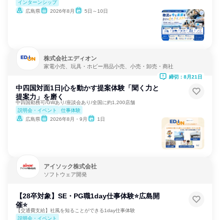
インターンシップ
広島県
2026年8月
5日～10日
株式会社エディオン
家電小売、玩具・ホビー用品小売、小売・卸売・商社
締切：8月21日
中四国対面1日|心を動かす提案体験「聞く力と
提案力」を磨く
中四国勤務可/GWあり/座談会あり/全国に約1,200店舗
説明会・イベント
仕事体験
広島県
2026年8月・9月
1日
アイソック株式会社
ソフトウェア開発
【28卒対象】SE・PG職1day仕事体験⭐広島開
催⭐
【交通費支給】社風を知ることができる1day仕事体験
説明会・イベント