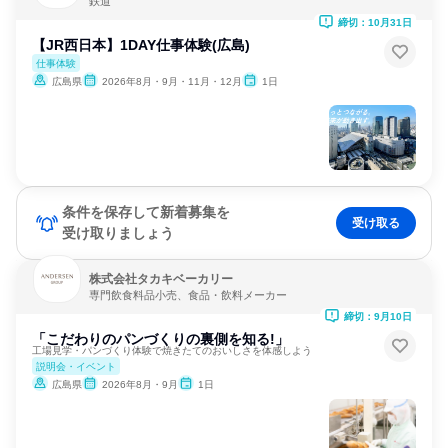
鉄道
締切：10月31日
【JR西日本】1DAY仕事体験(広島)
仕事体験
広島県
2026年8月・9月・11月・12月
1日
条件を保存して新着募集を
受け取る
受け取りましょう
株式会社タカキベーカリー
専門飲食料品小売、食品・飲料メーカー
締切：9月10日
「こだわりのパンづくりの裏側を知る!」
工場見学・パンづくり体験で焼きたてのおいしさを体感しよう
説明会・イベント
広島県
2026年8月・9月
1日