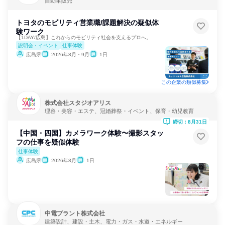
自動車販売
トヨタのモビリティ営業職/課題解決の疑似体
験ワーク
【1DAY/広島】これからのモビリティ社会を支えるプロへ。
説明会・イベント
仕事体験
広島県
2026年8月・9月
1日
この企業の類似募集
株式会社スタジオアリス
理容・美容・エステ、冠婚葬祭・イベント、保育・幼児教育
締切：8月31日
【中国・四国】カメラワーク体験〜撮影スタッ
フの仕事を疑似体験
仕事体験
広島県
2026年8月
1日
中電プラント株式会社
建築設計、建設・土木、電力・ガス・水道・エネルギー