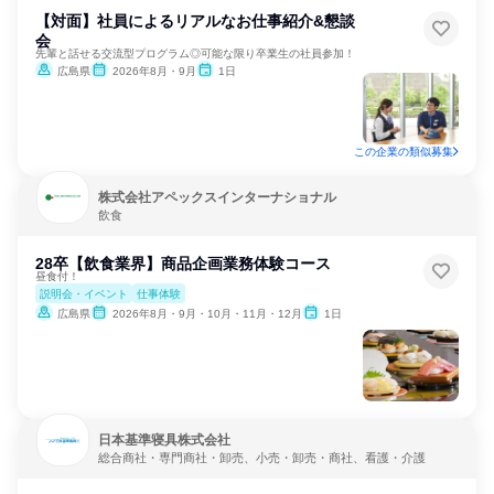
【対面】社員によるリアルなお仕事紹介&懇談
会
先輩と話せる交流型プログラム◎可能な限り卒業生の社員参加！
広島県
2026年8月・9月
1日
この企業の類似募集
株式会社アペックスインターナショナル
飲食
28卒【飲食業界】商品企画業務体験コース
昼食付！
説明会・イベント
仕事体験
広島県
2026年8月・9月・10月・11月・12月
1日
日本基準寝具株式会社
総合商社・専門商社・卸売、小売・卸売・商社、看護・介護