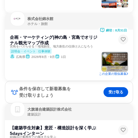
株式会社錦水館
ホテル・旅館
締切：8月31日
企画・マーケティング|神の島・宮島でオリジ
ナル観光マップ作成
宮島をバズらせる！地域創生、地方創生の仕掛け人になろう
説明会・イベント
仕事体験
広島県
2026年8月・9月
1日
この企業の類似募集
条件を保存して新着募集を
受け取る
受け取りましょう
大旗連合建築設計株式会社
建築設計
【建築学生対象】意匠・構造設計を深く学ぶ
5daysインターン
組織設計事務所での働き方を学ぶ