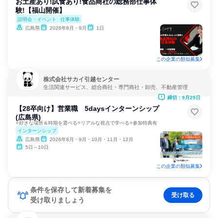
お土産あり!試食あり!食品商社の総務部仕事体
験!【福山開催】
説明会・イベント
仕事体験
広島県
2026年8月・9月
1日
この企業の類似募集
株式会社サカイ引越センター
生活関連サービス、総合商社・専門商社・卸売、不動産管理
締切：9月29日
【28卒向け】営業職 5daysインターンシップ
(広島県)
⭐好きな場所＆時期を選べる⭐リアルな視点で学べる⭐参加特典有
インターンシップ
広島県
2026年8月・9月・10月・11月・12月
5日～10日
この企業の類似募集
条件を保存して新着募集を
受け取る
受け取りましょう