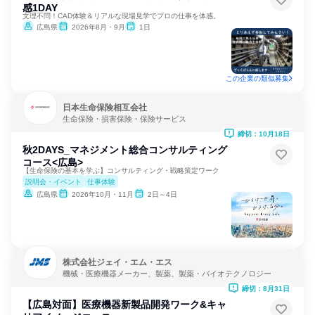
感1DAY
文理不問！CAD体験＆リアルな現場見学でプロの仕事を体感。
広島県
2026年8月・9月
1日
この企業の類似募集
日本生命保険相互会社
生命保険・損害保険・保険サービス
締切：10月18日
秋2DAYS_マネジメント総合コンサルティング
コース<広島>
【生命保険の基本を学ぶ】コンサルティング・戦略策定ワーク
説明会・イベント
仕事体験
広島県
2026年10月・11月
2日～4日
株式会社ジェイ・エム・エス
機械・医療機器メーカー、製薬、製薬・バイオテクノロジー
締切：8月31日
【広島対面】医療機器新製品開発ワーク&キャ