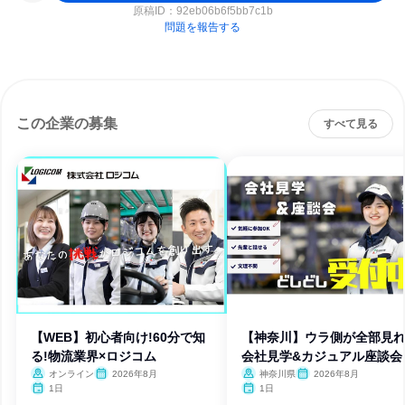
原稿ID：
92eb06b6f5bb7c1b
問題を報告する
この企業の募集
すべて見る
【WEB】初心者向け!60分で知
【神奈川】ウラ側が全部見れ
る!物流業界×ロジコム
会社見学&カジュアル座談会
オンライン
2026年8月
神奈川県
2026年8月
1日
1日