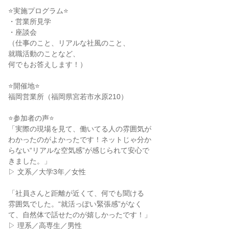
⭐実施プログラム⭐
・営業所見学
・座談会
（仕事のこと、リアルな社風のこと、
就職活動のことなど、
何でもお答えします！）
⭐開催地⭐
福岡営業所（福岡県宮若市水原210）
⭐参加者の声⭐
「実際の現場を見て、働いてる人の雰囲気が
わかったのがよかったです！ネットじゃ分か
らない“リアルな空気感”が感じられて安心で
きました。」
▷ 文系／大学3年／女性
「社員さんと距離が近くて、何でも聞ける
雰囲気でした。“就活っぽい緊張感”がなく
て、自然体で話せたのが嬉しかったです！」
▷ 理系／高専生／男性