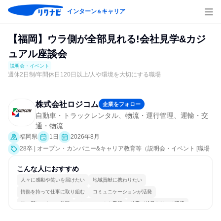
インターン
キャリア
＆
【福岡】ウラ側が全部見れる!会社見学&カジ
ュアル座談会
説明会・イベント
週休2日制/年間休日120日以上/人や環境を大切にする職場
株式会社ロジコム
企業をフォロー
自動車・トラックレンタル、物流・運行管理、運輸・交
通・物流
福岡県
1日
2026年8月
28卒 | オープン・カンパニー&キャリア教育等（説明会・イベント [職場
見学会、社員交流会]）
こんな人におすすめ
人々に感動や笑いを届けたい
地域貢献に携わりたい
情熱を持って仕事に取り組む
コミュニケーションが活発
常に新しいものに挑戦
チームワークを重視
若手が裁量を持てる環境
人とたくさん会話する