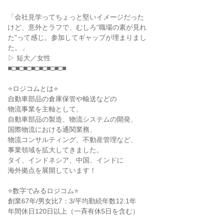
「会社見学ってちょっと堅いイメージだった
けど、意外とラフで、むしろ“職場の素が見れ
た”って感じ。参加してギャップが埋まりまし
た。」
▷ 短大／女性
■□■□■□■□■□■□■□■
⭐ロジコムとは⭐
自動車部品の倉庫保管や輸送などの
物流事業を主軸として、
自動車部品の製造、物流システムの開発、
国際物流における通関業務、
物流コンサルティング、不動産管理など、
事業領域を拡大してきました。
タイ、インドネシア、中国、インドに
海外拠点を展開しています！
⭐数字でみるロジコム⭐
創業67年/男女比7：3/平均勤続年数12.1年
年間休日120日以上（一斉有休5日を含む）