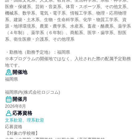
語・国際文化系、人文系、教育系、生活科学系、宗教・神学系、
医療・保健系、芸術・音楽系、体育・スポーツ系、その他文系、
機械系、数学系、電気・電子系、情報工学系、物理・応用物理
系、建築・土木系、生物・生命科学系、化学・物質工学系、資
源・地球環境系、農業・農学系、水産系、畜産・酪農系、薬学系
（４年制）、薬学系（６年制）、商船系、医学・歯学系、獣医
系、衛生医療・介護系、その他理系
・勤務地（勤務予定地）：福岡県
※本プログラムの開催地ではなく、入社された際の配属予定勤務
地です。
開催地
福岡県
福岡県内(株式会社ロジコム)
開催月
2026年8月
応募資格
文系歓迎、理系歓迎
応募資格
【対象の学校種】