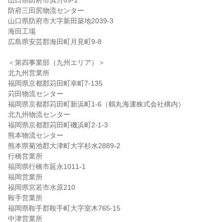
山口県防府市浜方89-1
防府三田尻物流センター
山口県防府市大字新田築地2039-3
海田工場
広島県安芸郡海田町月見町9-8
＜第四事業部（九州エリア）＞
北九州営業所
福岡県京都郡苅田町幸町7-135
苅田物流センター
福岡県京都郡苅田町新浜町1-6（鶴丸海運株式会社構内）
北九州物流センター
福岡県京都郡苅田町磯浜町2-1-3
熊本物流センター
熊本県菊池郡大津町大字杉水2889-2
行橋営業所
福岡県行橋市延永1011-1
福岡営業所
福岡県宮若市水原210
鞍手営業所
福岡県鞍手郡鞍手町大字室木765-15
中津営業所