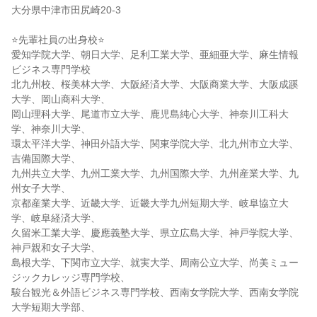
大分県中津市田尻崎20-3
⭐先輩社員の出身校⭐
愛知学院大学、朝日大学、足利工業大学、亜細亜大学、麻生情報
ビジネス専門学校
北九州校、桜美林大学、大阪経済大学、大阪商業大学、大阪成蹊
大学、岡山商科大学、
岡山理科大学、尾道市立大学、鹿児島純心大学、神奈川工科大
学、神奈川大学、
環太平洋大学、神田外語大学、関東学院大学、北九州市立大学、
吉備国際大学、
九州共立大学、九州工業大学、九州国際大学、九州産業大学、九
州女子大学、
京都産業大学、近畿大学、近畿大学九州短期大学、岐阜協立大
学、岐阜経済大学、
久留米工業大学、慶應義塾大学、県立広島大学、神戸学院大学、
神戸親和女子大学、
島根大学、下関市立大学、就実大学、周南公立大学、尚美ミュー
ジックカレッジ専門学校、
駿台観光＆外語ビジネス専門学校、西南女学院大学、西南女学院
大学短期大学部、