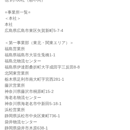
他 約700社（順不問）
⭐事業所一覧⭐
＜本社＞
本社
広島県広島市東区矢賀新町5-7-4
＜第一事業部（東北・関東エリア）＞
福島営業所
福島県福島市大笹生兎橋1-1
福島北物流センター
福島県伊達郡桑折町大字成田字三反田8-8
北関東営業所
栃木県足利市南大町字宮西281-1
藤沢営業所
神奈川県藤沢市桐原町15-2
海老名物流センター
神奈川県海老名市中新田5-18-1
浜松営業所
静岡県浜松市中央区東町736-1
袋井物流センター
静岡県袋井市木原638-1