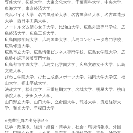
専修大学、拓殖大学、大東文化大学、千葉商科大学、中央大学、
東海大学、東京経済大学、
長浜バイオ大学、名古屋経済大学、名古屋商科大学、名古屋造形
大学、西日本工業大学、
ノートルダム清心女子大学、比治山大学、広島外語専門学校、広
島経済大学、広島工業大学、
広島国際学院大学、広島国際大学、広島コンピュータ専門学校、
広島修道大学、
広島市立大学、広島情報ビジネス専門学校、広島女学院大学、広
島酔心調理製菓専門学校、
広島都市学園大学、広島文化学園大学、広島文教女子大学、広島
文教大学、
びわこ学院大学、びわこ成蹊スポーツ大学、福岡大学大学院、福
山大学、福山平成大学、
法政大学、松山大学、三重短期大学、名城大学、明星大学、桃山
学院大学、安田女子大学、
山口県立大学、山口大学、立命館大学、龍谷大学、流通経済大
学、和光大学、早稲田大学
⭐先輩社員の出身学科⭐
法学・政策系、経済・経営・商学系、社会・環境情報系、外国