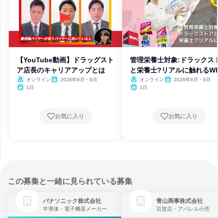
【YouTube動画】ドラッグスト
管理栄養士対象:ドラックス
ア店長のキャリアアップとは
と栄養士?リアルに触れるW
オンライン
2026年8月・9月
オンライン
2026年8月・9月
1日
1日
お気に入り
お気に入り
この募集と一緒に見られている募集
パナソニック株式会社
青山商事株式会社
半導体・電子機器メーカー
百貨店・アパレル小売