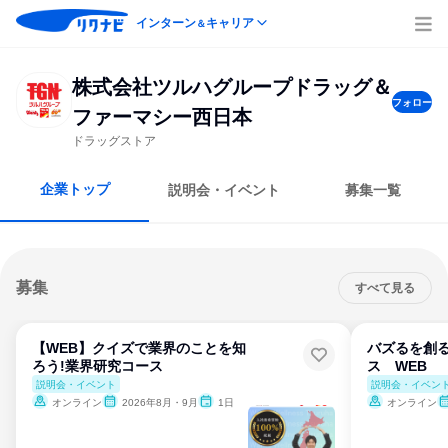
インターン
キャリア
＆
株式会社ツルハグループドラッグ＆
フォロー
ファーマシー西日本
ドラッグストア
企業トップ
説明会・イベント
募集一覧
募集
すべて見る
【WEB】クイズで業界のことを知
バズるを創る
ろう!業界研究コース
ス WEB
説明会・イベント
説明会・イベン
オンライン
2026年8月・9月
1日
オンライン