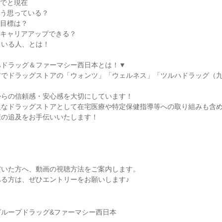
れまでと現在
をどう思っている？
時の目標は？
ればキャリアアップできる？
ている人、とは！
ハドラッグ＆ファーマシー西日本とは！▼
アでドラッグストアの「ウォンツ」「ウェルネス」「ツルハドラッグ（
からの信頼感・安心感を大切にしています！
欠なドラッグストアとして在宅医療や特定保健指導等への取り組みも含
康の追及をお手伝いいたします！
だいた方へ、動画の視聴方法をご案内します。
る方は、ぜひエントリーをお願いします♪
グループドラッグ&ファーマシー西日本