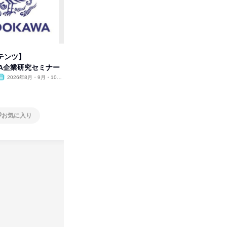
テンツ】
先着順・選考なし|注文住宅の総
【オンラ
WA企業研究セミナー
合職|会社説明会&社長座談会
業界の裏
明会
2026年8月・9月・10
オンライン
2026年8月・9月
オンラ
月・11月・12月
1日
1日
お気に入り
お気に入り