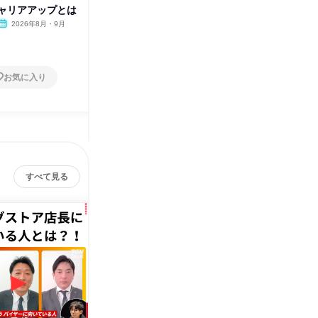
ャリアアップとは
ース 広島開催
知ろう!
2026年8月・9月
広島県
2026年8月
オンラ
1日
1日
お気に入り
お気に入り
すべて見る