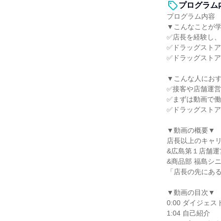
プログラム
プログラム内容
▼こんなことが
✅店長を経験し
✅ドラッグスト
✅ドラッグスト
▼こんな人にお
✅接客や店舗運
✅まずは動画で
✅ドラッグスト
▼動画の概要▼
店長以上のキャリ
&広島第１店舗運
&商品部 福島シ
「店長の先にあ
▼動画の目次▼
0:00 ダイジェス
1:04 自己紹介