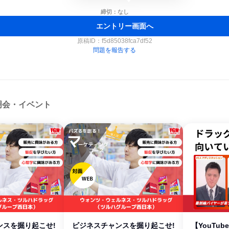
締切：なし
エントリー画面へ
原稿ID：
f5d85038fca7df52
問題を報告する
明会・イベント
ンスを掘り起こせ!
ビジネスチャンスを掘り起こせ!
【YouTu