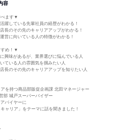
内容
学べます▼
、活躍している先輩社員の経歴がわかる！
ア店長のその先のキャリアアップがわかる！
ア運営に向いている人の特徴がわかる！
すすめ！▼
営に興味があるが、業界選びに悩んでいる人
働いている人の雰囲気を掴みたい人
ア店長のその先のキャリアアップを知りたい人
アを持つ商品部販促企画課 北田マネージャー
営部 城戸スーパーバイザー
ニアバイヤーに
るキャリア」をテーマに話を聞きました！
ト