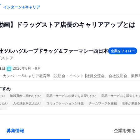
インターン
キャリア
＆
be動画】ドラッグストア店長のキャリアアップとは
社ツルハグループドラッグ＆ファーマシー西日本
企業をフォロー
グストア
1日
2026年8月・9月
プン・カンパニー&キャリア教育等（説明会・イベント [社員交流会、会社説明会、業界
すすめ
たい
地域貢献に携わりたい
商品・サービスの魅力を表現したい
商品・サービスを販売した
りたい
人の成長を支えたい
コミュニケーションが活発
チームワークを重視
若手が裁量
する
募集情報
企業を知る