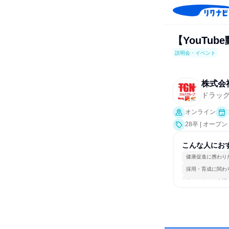
【YouTu
説明会・イベント
株式会
ドラッ
オンライン
28卒 | オー
こんな人にお
健康促進に携わり
採用・育成に関わ
人とたくさん会話