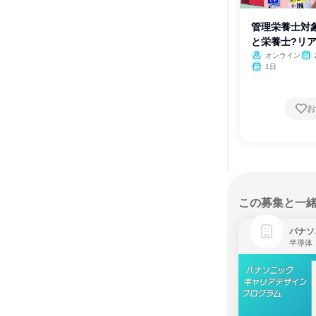
管理栄養士対
と栄養士?リア
オンライン
1日
お
この募集と一
パナソ
半導体