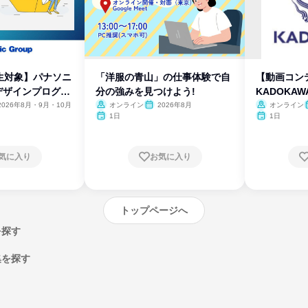
生対象】パナソニ
「洋服の青山」の仕事体験で自
【動画コン
デザインプログラ
分の強みを見つけよう!
KADOKA
2026年8月・9月・10月
オンライン
2026年8月
オンライン
1日
1日
気に入り
お気に入り
トップページへ
を探す
集を探す