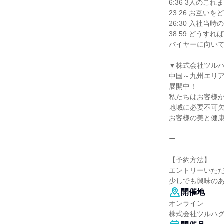
6:36 3人のこ
23:26 お互い
26:30 入社当
38:59 どうす
バイヤーに向い
▼株式会社ツル
中国～九州エリ
展開中！
私たちはお客様
地域に必要不可
お客様の美と健
ー
【予約方法】
エントリーいた
少しでも興味のあ
開催地
オンライン
株式会社ツルハ