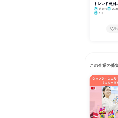
トレンド発掘
広島県
202
1日
お
この企業の募