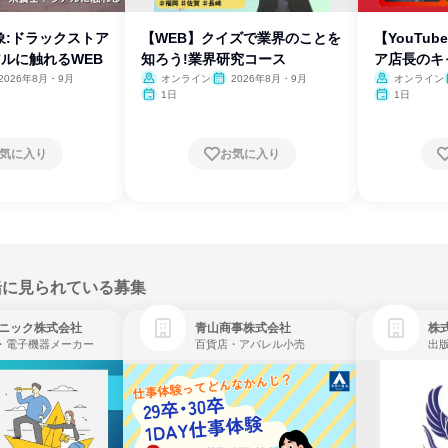
象:ドラックストア
【WEB】クイズで業界のことを
【YouTu
ルに触れるWEB
知ろう!業界研究コース
ア店長のキ
2026年8月・9月
オンライン
2026年8月・9月
オンライン
1日
1日
気に入り
お気に入り
緒に見られている募集
ニック株式会社
青山商事株式会社
株式
・電子機器メーカー
百貨店・アパレル小売
出