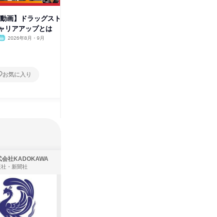
be動画】ドラッグスト
ビジネスチャンスを掘り起こせ!
売れるお
ャリアアップとは
トレンド発掘コース WEB
ティング
2026年8月・9月
オンライン
2026年8月
オンラ
1日
1日
お気に入り
お気に入り
会社KADOKAWA
株式会社住まいず
版社・新聞社
製造・メーカー、建築設計