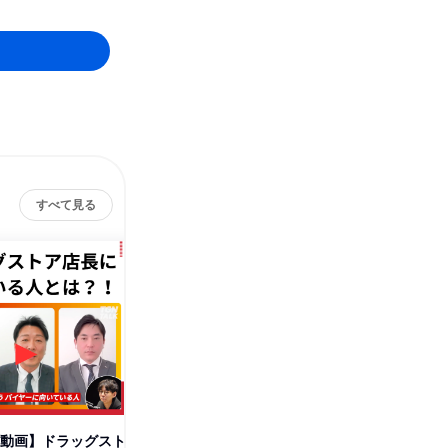
すべて見る
be動画】ドラッグスト
バズるを創る!マーケティングコ
【WEB