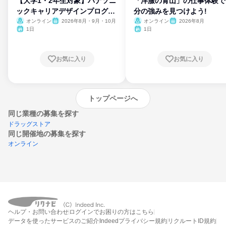
【大学1・2年生対象】パナソニ
「洋服の青山」の仕事体験で
ックキャリアデザインプログラ
分の強みを見つけよう!
ム
オンライン
2026年8月・9月・10月
オンライン
2026年8月
1日
1日
お気に入り
お気に入り
トップページへ
同じ業種の募集を探す
ドラッグストア
同じ開催地の募集を探す
オンライン
エントリーするとプログラムの詳細案内を
ヘルプ・お問い合わせ
ログインでお困りの方はこちら
受け取れるようになります
データを使ったサービスのご紹介
Indeedプライバシー規約
リクルートID規約