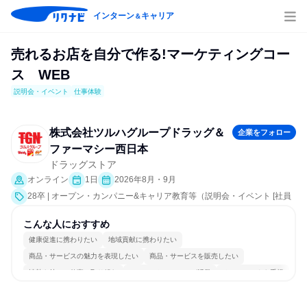
インターン
キャリア
＆
売れるお店を自分で作る!マーケティングコー
ス WEB
説明会・イベント
仕事体験
株式会社ツルハグループドラッグ＆
企業をフォロー
ファーマシー西日本
ドラッグストア
オンライン
1日
2026年8月・9月
28卒 | オープン・カンパニー&キャリア教育等（説明会・イベント [社員
交流会、会社説明会、業界研究]、仕事体験）
こんな人におすすめ
健康促進に携わりたい
地域貢献に携わりたい
商品・サービスの魅力を表現したい
商品・サービスを販売したい
情熱を持って仕事に取り組む
コミュニケーションが活発
チームワークを重視
長く同じ会社に居続けられる
明確な目標を追いかける
人とたくさん会話する