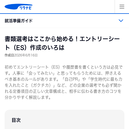
コ
ン
テ
就活準備ガイド
ン
ツ
へ
就活準備ガイド トップ
書類選考はここから始める！エントリーシー
ス
キッ
ト（ES）作成のいろは
プ
就活準備
作成日
2026年6月16日
初めてエントリーシート（ES）や履歴書を書くという方は必見で
業界・職業・企業研究
す。人事に「会ってみたい」と思ってもらうためには、押さえる
べき基本のルールがあります。「自己PR」や「学生時代に最も力
エントリーシート・適性検査の準備
を入れたこと（ガクチカ）」など、どの企業の選考でも必ず聞か
れる定番項目の正しい文章構成と、相手に伝わる書き方のコツを
分かりやすく解説します。
面接
インターンシップ＆キャリア
目次