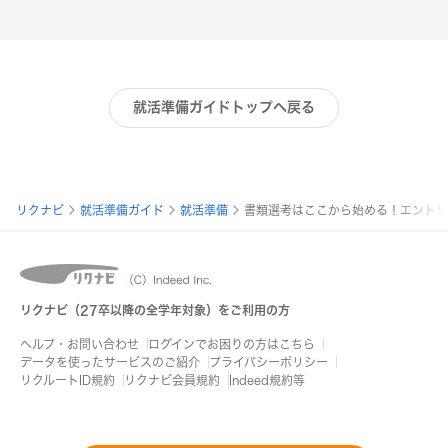
就活準備ガイドトップへ戻る
パ
リクナビ
就活準備ガイド
就活準備
書類選考はここから始める！エントリ
ン
く
ず
リクナビ（27卒以降の全学年対象）をご利用の方
リ
ヘルプ・お問い合わせ
ログインでお困りの方はこちら
ス
データを使ったサービスのご紹介
プライバシーポリシー
リクルートID規約
リクナビ会員規約
Indeed規約等
ト