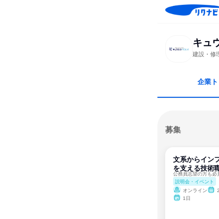
キュ
建設・修
企業ト
募集
文系からイン
を支える技術
説明会・イベント
オンライン
1日