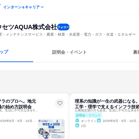
インターン
キャリア
＆
ウセツAQUA株式会社
フォロー
理・メンテナンスサービス・農業・林業・水産業・電力・ガス・水道・エネルギー
ップ
説明会・イベント
募
フラのプロへ。地元
理系の知識が一生の武器になる
職の始め方説明会
工学・理学で支えるインフラ技
公務員志望の方も必見。生活に不可欠な水を55年支える安定基盤
公務員
説明会・イベント
2026年8月・9月・10月・11月
オンライン
2026年8月・9月・10月・11月
1日