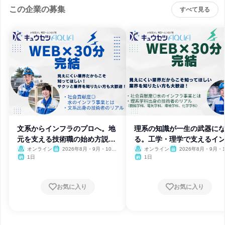
この企業の募集
すべて見る
文系からインフラのプロへ。地
理系の知識が一生の武器に
元を支える技術職の始め方説明
る。工学・理学で支えるイ
会
ラ技術
オンライン
2026年8月・9月・10
オンライン
2026年8月・9月・1
月・11月
月・11月
1日
1日
お気に入り
お気に入り