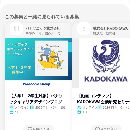
この募集と一緒に見られている募集
パナソニック株式会社
株式会社KADOKAWA
半導体・電子機器メーカー
出版社・新聞社
【大学1・2年生対象】パナソニ
【動画コンテンツ】
ックキャリアデザインプログラ
KADOKAWA企業研究セミナ
ム
オンライン
2026年8月・9月・10月
オンライン
2026年8月・9月・1
月・11月・12月
1日
1日
お気に入り
お気に入り