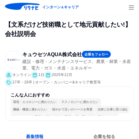
インターン
キャリア
＆
【文系だけど技術職として地元貢献したい!】
会社説明会
キュウセツAQUA株式会社
企業をフォロー
建設・修理・メンテナンスサービス、農業・林業・水産
業、電力・ガス・水道・エネルギー
オンライン
1日
2025年12月
27卒・28卒 | オープン・カンパニー&キャリア教育等
こんな人におすすめ
環境・エコロジーに携わりたい
テクノロジーに携わりたい
機械・機器に携わりたい
穏やかで互いのペースを尊重
冷静に仕事に取り組む
チームワークを重視
個人の能力を重視
長く同じ会社に居続けられる
明確な目標を追いかける
一つの専門分野を極める
募集情報
企業を知る