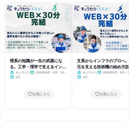
理系の知識が一生の武器にな
文系からインフラのプロへ
る。工学・理学で支えるインフ
元を支える技術職の始め方
ラ技術
会
オンライン
2026年8月・9月・10
オンライン
2026年8月・9月・1
月・11月
月・11月
1日
1日
お気に入り
お気に入り