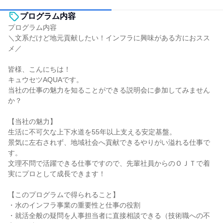
プログラム内容
プログラム内容
＼文系だけど地元貢献したい！インフラに興味がある方におスス
メ／
皆様、こんにちは！
キュウセツAQUAです。
当社の仕事の魅力を知ることができる説明会に参加してみません
か？
【当社の魅力】
生活に不可欠な上下水道を55年以上支える安定基盤。
景気に左右されず、地域社会へ貢献できるやりがい溢れる仕事で
す。
文理不問で活躍できる仕事ですので、先輩社員からのＯＪＴで着
実にプロとして成長できます！
【このプログラムで得られること】
・水のインフラ事業の重要性と仕事の役割
・就活全般の疑問を人事担当者に直接相談できる（技術職への不