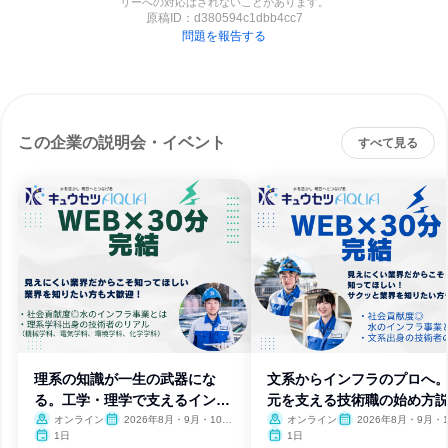
リーへの対応はされないことがあります。
原稿ID：
d380594c1dbb4cc7
問題を報告する
この企業の説明会・イベント
すべて見る
理系の知識が一生の武器にな
文系からインフラのプロへ
る。工学・理学で支えるインフ
元を支える技術職の始め方
ラ技術
会
オンライン
2026年8月・9月・10
オンライン
2026年8月・9月・1
月・11月
月・11月
1日
1日