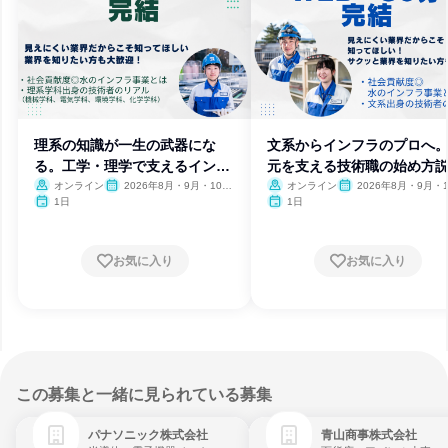
理系の知識が一生の武器にな
文系からインフラのプロへ
る。工学・理学で支えるインフ
元を支える技術職の始め方
ラ技術
会
オンライン
2026年8月・9月・10
オンライン
2026年8月・9月・1
月・11月
月・11月
1日
1日
お気に入り
お気に入り
この募集と一緒に見られている募集
パナソニック株式会社
青山商事株式会社