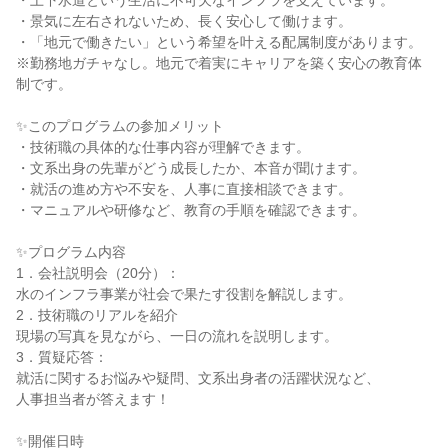
・上下水道という生活に不可欠なインフラを支えています。
・景気に左右されないため、長く安心して働けます。
・「地元で働きたい」という希望を叶える配属制度があります。
※勤務地ガチャなし。地元で着実にキャリアを築く安心の教育体
制です。
✨このプログラムの参加メリット
・技術職の具体的な仕事内容が理解できます。
・文系出身の先輩がどう成長したか、本音が聞けます。
・就活の進め方や不安を、人事に直接相談できます。
・マニュアルや研修など、教育の手順を確認できます。
✨プログラム内容
1．会社説明会（20分）：
水のインフラ事業が社会で果たす役割を解説します。
2．技術職のリアルを紹介
現場の写真を見ながら、一日の流れを説明します。
3．質疑応答：
就活に関するお悩みや疑問、文系出身者の活躍状況など、
人事担当者が答えます！
✨開催日時