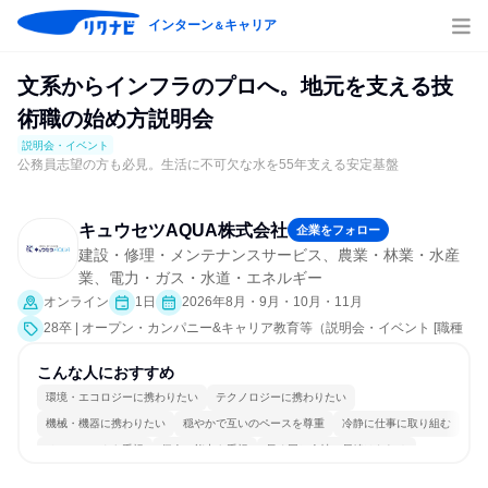
インターン
キャリア
＆
文系からインフラのプロへ。地元を支える技
術職の始め方説明会
説明会・イベント
公務員志望の方も必見。生活に不可欠な水を55年支える安定基盤
キュウセツAQUA株式会社
企業をフォロー
建設・修理・メンテナンスサービス、農業・林業・水産
業、電力・ガス・水道・エネルギー
オンライン
1日
2026年8月・9月・10月・11月
28卒 | オープン・カンパニー&キャリア教育等（説明会・イベント [職種
研究、会社説明会、業界研究]）
こんな人におすすめ
環境・エコロジーに携わりたい
テクノロジーに携わりたい
機械・機器に携わりたい
穏やかで互いのペースを尊重
冷静に仕事に取り組む
チームワークを重視
個人の能力を重視
長く同じ会社に居続けられる
明確な目標を追いかける
一つの専門分野を極める