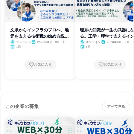
文系からインフラのプロへ。地
理系の知識が一生の武器に
元を支える技術職の始め方説明
る。工学・理学で支えるイ
会
ラ技術
オンライン
2026年8月・9月・10
オンライン
2026年8月・9月・1
月・11月
月・11月
1日
1日
お気に入り
お気に入り
この企業の募集
すべて見る