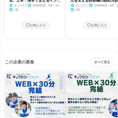
る。工学・理学で支えるインフ
元を支える技術職の始め方
ラ技術
会
オンライン
2026年8月・9月・10
オンライン
2026年8月・9月・1
月・11月
月・11月
1日
1日
お気に入り
お気に入り
この企業の募集
すべて見る