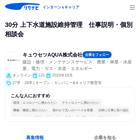
インターン
キャリア
＆
30分 上下水道施設維持管理 仕事説明・個別
相談会
キュウセツAQUA株式会社
企業をフォロー
建設・修理・メンテナンスサービス、農業・林業・水産
業、電力・ガス・水道・エネルギー
オンライン
1日
2025年10月
27卒・28卒 | オープン・カンパニー&キャリア教育等
こんな人におすすめ
環境・エコロジーに携わりたい
テクノロジーに携わりたい
機械・機器に携わりたい
穏やかで互いのペースを尊重
冷静に仕事に取り組む
チームワークを重視
個人の能力を重視
長く同じ会社に居続けられる
明確な目標を追いかける
一つの専門分野を極める
募集情報
企業を知る