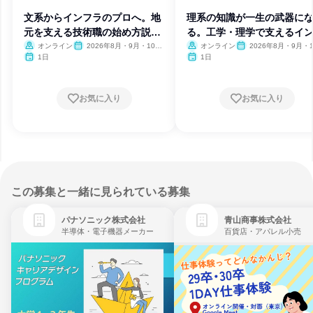
文系からインフラのプロへ。地
理系の知識が一生の武器に
元を支える技術職の始め方説明
る。工学・理学で支えるイ
会
ラ技術
オンライン
2026年8月・9月・10
オンライン
2026年8月・9月・1
月・11月
月・11月
1日
1日
お気に入り
お気に入り
この募集と一緒に見られている募集
パナソニック株式会社
青山商事株式会社
半導体・電子機器メーカー
百貨店・アパレル小売