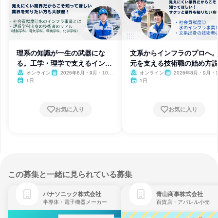
理系の知識が一生の武器にな
文系からインフラのプロへ
る。工学・理学で支えるインフ
元を支える技術職の始め方
ラ技術
会
オンライン
2026年8月・9月・10
オンライン
2026年8月・9月・1
月・11月
月・11月
1日
1日
お気に入り
お気に入り
この募集と一緒に見られている募集
パナソニック株式会社
青山商事株式会社
半導体・電子機器メーカー
百貨店・アパレル小売