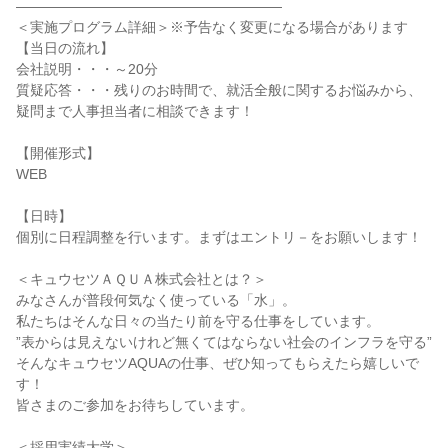
―――――――――――――――――――
＜実施プログラム詳細＞※予告なく変更になる場合があります
【当日の流れ】
会社説明・・・～20分
質疑応答・・・残りのお時間で、就活全般に関するお悩みから、
疑問まで人事担当者に相談できます！
【開催形式】
WEB
【日時】
個別に日程調整を行います。まずはエントリ－をお願いします！
＜キュウセツＡＱＵＡ株式会社とは？＞
みなさんが普段何気なく使っている「水」。
私たちはそんな日々の当たり前を守る仕事をしています。
”表からは見えないけれど無くてはならない社会のインフラを守る”
そんなキュウセツAQUAの仕事、ぜひ知ってもらえたら嬉しいで
す！
皆さまのご参加をお待ちしています。
＜採用実績大学＞