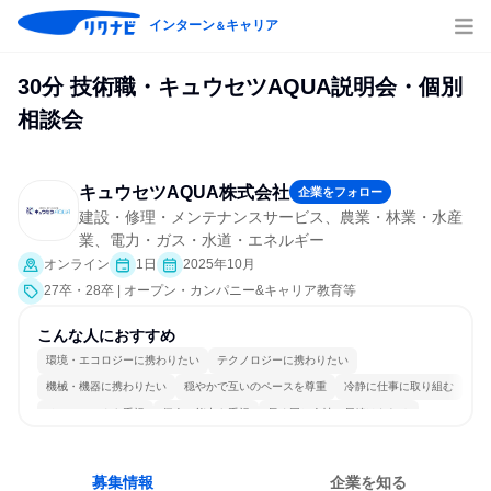
インターン
キャリア
＆
30分 技術職・キュウセツAQUA説明会・個別
相談会
キュウセツAQUA株式会社
企業をフォロー
建設・修理・メンテナンスサービス、農業・林業・水産
業、電力・ガス・水道・エネルギー
オンライン
1日
2025年10月
27卒・28卒 | オープン・カンパニー&キャリア教育等
こんな人におすすめ
環境・エコロジーに携わりたい
テクノロジーに携わりたい
機械・機器に携わりたい
穏やかで互いのペースを尊重
冷静に仕事に取り組む
チームワークを重視
個人の能力を重視
長く同じ会社に居続けられる
明確な目標を追いかける
一つの専門分野を極める
募集情報
企業を知る