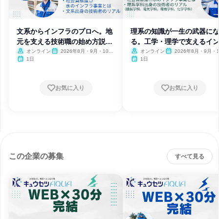
文系からインフラのプロへ。地
理系の知識が一生の武器に
元を支える技術職の始め方説明
る。工学・理学で支えるイ
会
ラ技術
オンライン
2026年8月・9月・10
オンライン
2026年8月・9月・1
月・11月
月・11月
1日
1日
お気に入り
お気に入り
この企業の募集
すべて見る