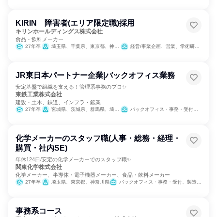
KIRIN 障害者(エリア限定職)採用
キリンホールディングス株式会社
食品・飲料メーカー
27年卒
埼玉県、千葉県、東京都、神奈川県、大阪府
経営/事業企画、営業、学術研究、SCM/生産管理/購買/物流、経理/税務/財務、人事、総務、広報/IR、マーケティング・広告・宣伝
JR東日本パートナー企業|バックオフィス業務
安定基盤で組織を支える！管理系事務のプロ✨
東鉄工業株式会社
建設・土木、鉄道、インフラ・鉱業
27年卒
宮城県、茨城県、群馬県、埼玉県、千葉県、東京都、神奈川県、新潟県
バックオフィス・事務・受付、人事、総務、広報/IR
化学メーカーのスタッフ職(人事・総務・経理・
購買・社内SE)
年休124日/安定の化学メーカーでのスタッフ職✨
関東化学株式会社
化学メーカー、半導体・電子機器メーカー、食品・飲料メーカー
27年卒
埼玉県、東京都、神奈川県
バックオフィス・事務・受付、製造・生産工程、経理/税務/財務、人事、総務、IT
事務系コース