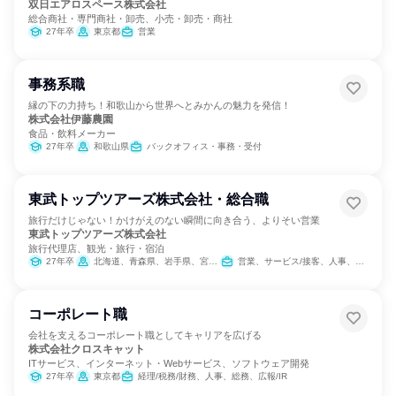
双日エアロスペース株式会社
総合商社・専門商社・卸売、小売・卸売・商社
27年卒
東京都
営業
事務系職
縁の下の力持ち！和歌山から世界へとみかんの魅力を発信！
株式会社伊藤農園
食品・飲料メーカー
27年卒
和歌山県
バックオフィス・事務・受付
東武トップツアーズ株式会社・総合職
旅行だけじゃない！かけがえのない瞬間に向き合う、よりそい営業
東武トップツアーズ株式会社
旅行代理店、観光・旅行・宿泊
27年卒
北海道、青森県、岩手県、宮城県、秋田県、山形県、福島県、茨城県、栃木県、群馬県、埼玉県、千葉県、東京都、神奈川県、新潟県、富山県、石川県、福井県、山梨県、長野県、岐阜県、静岡県、愛知県、三重県、滋賀県、京都府、大阪府、兵庫県、奈良県、和歌山県、鳥取県、島根県、岡山県、広島県、山口県、徳島県、香川県、愛媛県、高知県、福岡県、佐賀県、長崎県、熊本県、大分県、宮崎県、鹿児島県、沖縄県
営業、サービス/接客、人事、総務、法務/知財
コーポレート職
会社を支えるコーポレート職としてキャリアを広げる
株式会社クロスキャット
ITサービス、インターネット・Webサービス、ソフトウェア開発
27年卒
東京都
経理/税務/財務、人事、総務、広報/IR