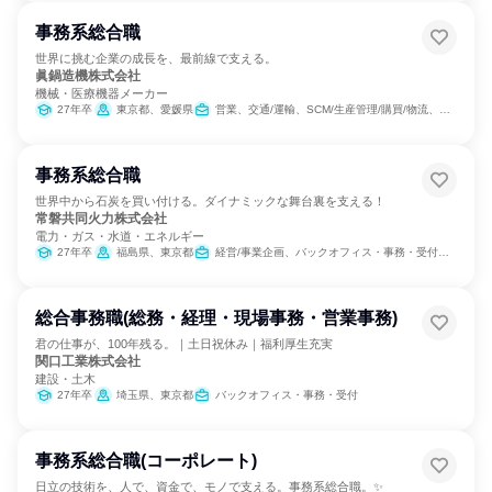
事務系総合職
世界に挑む企業の成長を、最前線で支える。
眞鍋造機株式会社
機械・医療機器メーカー
27年卒
東京都、愛媛県
営業、交通/運輸、SCM/生産管理/購買/物流、経理/税務/財務、人事、総務、法務/知財、組織運営管理・公務員・事務系職種
事務系総合職
世界中から石炭を買い付ける。ダイナミックな舞台裏を支える！
常磐共同火力株式会社
電力・ガス・水道・エネルギー
27年卒
福島県、東京都
経営/事業企画、バックオフィス・事務・受付、SCM/生産管理/購買/物流、経理/税務/財務、人事、総務、法務/知財、IT、広報/IR
総合事務職(総務・経理・現場事務・営業事務)
君の仕事が、100年残る。｜土日祝休み｜福利厚生充実
関口工業株式会社
建設・土木
27年卒
埼玉県、東京都
バックオフィス・事務・受付
事務系総合職(コーポレート)
日立の技術を、人で、資金で、モノで支える。事務系総合職。✨