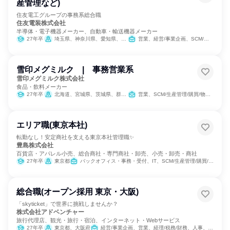
産管理など)
住友電工グループの事務系総合職
住友電装株式会社
半導体・電子機器メーカー、自動車・輸送機器メーカー
27年卒
埼玉県、神奈川県、愛知県、三重県
営業、経営/事業企画、SCM/生産管理/購買/物流、経理/税務/財務、人事、総務、法務/知財
雪印メグミルク | 事務営業系
雪印メグミルク株式会社
食品・飲料メーカー
27年卒
北海道、宮城県、茨城県、群馬県、埼玉県、千葉県、東京都、神奈川県、石川県、静岡県、愛知県、京都府、大阪府、岡山県、広島県、福岡県、沖縄県
営業、SCM/生産管理/購買/物流、総務、IT
エリア職(東京本社)
転勤なし！安定商社を支える東京本社管理職✨
豊島株式会社
百貨店・アパレル小売、総合商社・専門商社・卸売、小売・卸売・商社
27年卒
東京都
バックオフィス・事務・受付、IT、SCM/生産管理/購買/物流、経理/税務/財務、人事、総務
総合職(オープン採用 東京・大阪)
「skyticket」で世界に挑戦しませんか？
株式会社アドベンチャー
旅行代理店、観光・旅行・宿泊、インターネット・Webサービス
27年卒
東京都、大阪府
経営/事業企画、営業、経理/税務/財務、人事、総務、マーケティング・広告・宣伝、カスタマーサポート/コールセンター