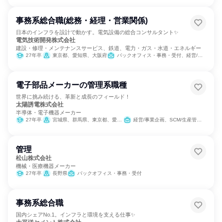
事務系総合職(総務・経理・営業関係)
日本のインフラを設計で動かす。電気設備の総合コンサルタント✨
電気技術開発株式会社
建設・修理・メンテナンスサービス、鉄道、電力・ガス・水道・エネルギー
27年卒
東京都、愛知県、大阪府
バックオフィス・事務・受付、経営/事業企画、交通/運輸、経理/税務/財務、人事、総務、法務/知財、IT
電子部品メーカーの管理系職種
世界に挑み続ける、革新と成長のフィールド！
太陽誘電株式会社
半導体・電子機器メーカー
27年卒
宮城県、群馬県、東京都、愛知県、大阪府、福岡県
経営/事業企画、SCM/生産管理/購買/物流、経理/税務/財務、人事、総務、法務/知財
管理
松山株式会社
機械・医療機器メーカー
27年卒
長野県
バックオフィス・事務・受付
事務系総合職
国内シェアNo.1。インフラと環境を支える仕事✨