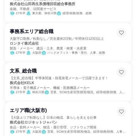
株式会社山田再生系債権回収総合事務所
金融、不動産、法関連サービス
27年卒
東京都、神奈川県
経理/税務/財務、総務
事務系エリア総合職
大阪守口勤務／転勤なし／完全週休2日制／年間休日123日以上
ロンタイ株式会社
製造・メーカー、建設・土木、農業・林業・水産業
27年卒
大阪府
バックオフィス・事務・受付、人事、総務
文系_総合職
【文系_総合職】半導体関連・熱電発電メーカ―で活躍できます！
株式会社KELK
半導体・電子機器メーカー、機械・医療機器メーカー
27年卒
神奈川県
営業、SCM/生産管理/購買/物流、経理/税務/財務、人事、総務
エリア職(大阪市)
【大阪エリア転勤なし】日本の物流、暮らしを支える仕事
株式会社ロジネットジャパン
食品・飲料メーカー、物流・運行管理、ソフトウェア開発
27年卒
大阪府
営業、SCM/生産管理/購買/物流、経理/税務/財務、人事、総務、IT、広報/IR