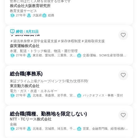
世界に羽ばたく人材を育成する仕事です
株式会社大阪教育研究所
教育支援サービス
27年卒
大阪府
総務
締切：8月31日
事務系総合職
＃築浅単身寮＃奨学金返還支援＃保存休暇制度＃資格取得支援
森実運輸株式会社
水運、配送・トラック輸送、物流・運行管理
27年卒
東京都、愛知県、三重県、大阪府、愛媛県、福岡県
交通/運輸、SCM/生産管理/購買/物流、人事、総務、広報/IR、組織運営管理・公務員・事務系職種、バックオフィス・事務・受付
総合職(事務系)
東証プライム上場グループ/インフラ/電力/文理不問/
東京動力株式会社
電力・ガス・水道・エネルギー
27年卒
北海道、青森県、岩手県、宮城県、福島県、茨城県、埼玉県、千葉県、東京都、神奈川県、新潟県、福井県、静岡県、大阪府、兵庫県、岡山県、広島県、長崎県
バックオフィス・事務・受付
総合職(職種、勤務地を限定しない)
NTT・TCリース株式会社
金融
27年卒
北海道、宮城県、埼玉県、千葉県、東京都、神奈川県、新潟県、富山県、石川県、長野県、静岡県、愛知県、京都府、大阪府、兵庫県、広島県、香川県、熊本県
営業、金融専門職、経理/税務/財務、人事、総務、法務/知財