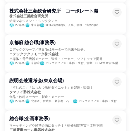
株式会社三菱総合研究所 コーポレート職
株式会社三菱総合研究所
組織マネジメント・シンクタンク
27年卒
東京都
経理/税務/財務、人事、総務、法務/知財
京都府|総合職(事務系)
ニデックグループ／世界No.1モーターで未来を回せ。
ニデックテクノモータ株式会社
半導体・電子機器メーカー、製造・メーカー、ソフトウェア開発
27年卒
京都府
バックオフィス・事務・受付、営業、SCM/生産管理/購買/物流、総務、IT
説明会兼選考会(東京会場)
「すしのこ」「はちみつ黒酢ダイエット」を製造・販売！
タマノイ酢株式会社
食品・飲料メーカー、製造・メーカー
27年卒
北海道、宮城県、東京都、石川県、愛知県、大阪府、奈良県、広島県、福岡県
バックオフィス・事務・受付、経営/事業企画、営業、製造・生産工程、学術研究、経理/税務/財務、人事、総務、法務/知財、商品企画、マーケティング・広告・宣伝
総合職(企画事務系)
マーケティングや経営企画にタッチ！＊研修制度充実＊文理不問
三菱電機ホーム機器株式会社