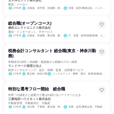
太平洋セメント株式会社
製造・メーカー
27年卒
北海道、岩手県、宮城県、群馬県、埼玉県、千葉県、東京都、神奈川県、新潟県、石川県、福井県、愛知県、三重県、大阪府、広島県、香川県、高知県、福岡県、大分県
営業、経営/事業企画、バックオフィス・事務・受付、SCM/生産管理/購買/物流、経理/税務/財務、人事、総務、法務/知財、IT、広報/IR、組織運営管理・公務員・事務系職種
総合職(オープンコース)
兼松エレクトロニクス株式会社
通信・インターネット、ITサービス
27年卒
北海道、宮城県、東京都、愛知県、大阪府、福岡県、熊本県
IT、営業、経理/税務/財務、人事、総務
税務会計コンサルタント 総合職(東京・神奈川勤
務)
年間休日128日｜未経験・無資格から税務のプロへ成長
ランドマーク税理士法人
経営コンサルティング、会計・税務・監査、法関連サービス
27年卒
東京都、神奈川県
バックオフィス・事務・受付、経理/税務/財務、人事、総務、経営/事業企画、金融専門職
特別な選考フロー開始 総合職
世界一の誠実さと提案力で選ばれ続けるパートナーになる
三菱地所ハウスネット株式会社
不動産管理、不動産仲介、不動産
27年卒
埼玉県、千葉県、東京都、神奈川県、愛知県、京都府、大阪府、兵庫県、広島県、福岡県
営業、経営/事業企画、不動産専門職、経理/税務/財務、人事、総務、広報/IR、組織運営管理・公務員・事務系職種