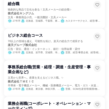
総合職
独創的な商品で文化を創る！文具メーカーの総合職✨
株式会社キングジム
文具・事務用品小売、一般消費財・文具メーカー
27年卒
北海道、宮城県、千葉県、東京都、静岡県、愛知県、大阪府、広島県、福岡県
カスタマーサクセス、経営/事業企画、営業、バックオフィス・事務・受付、SCM/生産管理/購買/物流、経理/税務/財務、総務、製造・生産工程、建築/土木/プラント専門職、商品企画、マーケティング・広告・宣伝、IT
ビジネス総合コース
70以上の領域を越え、可能性を拓け。楽天の総合力で成長する
楽天グループ株式会社
広告・宣伝、通信・インターネット、銀行・信用金庫・貸付
27年卒
北海道、岩手県、宮城県、埼玉県、東京都、神奈川県、新潟県、石川県、長野県、静岡県、愛知県、京都府、大阪府、兵庫県、広島県、愛媛県、福岡県、鹿児島県、沖縄県
営業、経営/事業企画、経理/税務/財務、人事、総務、法務/知財、IT、広報/IR、商品企画、マーケティング・広告・宣伝
事務系総合職(営業・経理・調達・生産管理・事
業企画など)
文系から世界へ。産業を支えるビジネス職。✨
株式会社ＴＭＥＩＣ
半導体・電子機器メーカー、機械・医療機器メーカー、電力・ガス・水道・
エネルギー
27年卒
北海道、東京都、神奈川県、愛知県、兵庫県、長崎県
営業、SCM/生産管理/購買/物流、経理/税務/財務、人事、総務、法務/知財、広報/IR、経営/事業企画
業務企画職(コーポレート・オペレーション・マ
ーケティング)