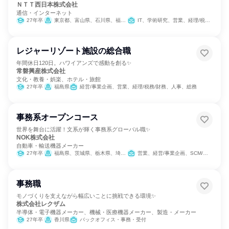
ＮＴＴ西日本株式会社
通信・インターネット
27年卒
東京都、富山県、石川県、福井県、岐阜県、静岡県、愛知県、三重県、滋賀県、京都府、大阪府、兵庫県、奈良県、和歌山県、鳥取県、島根県、岡山県、広島県、山口県、徳島県、香川県、愛媛県、高知県、福岡県、佐賀県、長崎県、熊本県、大分県、宮崎県、鹿児島県、沖縄県
IT、学術研究、営業、経理/税務/財務、人事、総務、マーケティング・広告・宣伝
レジャーリゾート施設の総合職
年間休日120日。ハワイアンズで感動を創る✨
常磐興産株式会社
文化・教養・娯楽、ホテル・旅館
27年卒
福島県
経営/事業企画、営業、経理/税務/財務、人事、総務
事務系オープンコース
世界を舞台に活躍！文系が輝く事務系グローバル職✨
NOK株式会社
自動車・輸送機器メーカー
27年卒
福島県、茨城県、栃木県、埼玉県、東京都、神奈川県、静岡県、愛知県、大阪府、兵庫県、鳥取県、岡山県、広島県、福岡県、熊本県
営業、経営/事業企画、SCM/生産管理/購買/物流、経理/税務/財務、人事、総務、法務/知財、IT、広報/IR、組織運営管理・公務員・事務系職種、マーケティング・広告・宣伝
事務職
モノづくりを支えながら幅広いことに挑戦できる環境✨
株式会社レクザム
半導体・電子機器メーカー、機械・医療機器メーカー、製造・メーカー
27年卒
香川県
バックオフィス・事務・受付