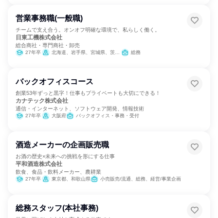
営業事務職(一般職)
チームで支え合う。オンオフ明確な環境で、私らしく働く。
日東工機株式会社
総合商社・専門商社・卸売
27年卒
北海道、岩手県、宮城県、茨城県、埼玉県、千葉県、東京都、神奈川県、新潟県、長野県、愛知県
総務
バックオフィスコース
創業53年ずっと黒字！仕事もプライベートも大切にできる！
カナテック株式会社
通信・インターネット、ソフトウェア開発、情報技術
27年卒
大阪府
バックオフィス・事務・受付
酒造メーカーの企画販売職
お酒の歴史×未来への挑戦を形にする仕事
平和酒造株式会社
飲食、食品・飲料メーカー、農耕業
27年卒
東京都、和歌山県
小売販売/流通、総務、経営/事業企画
総務スタッフ(本社事務)