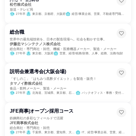
松竹株式会社
放送・テレビ局
27年卒
東京都、京都府、大阪府
経営/事業企画、営業、不動産専門職、経理/税務/財務、人事、総務、法務/知財、広報/IR、商品企画、出版/メディア/芸能/エンタメ専門職
総合職
世界中の最先端技術を、日本の製造現場へ。社会を動かす仕事。
伊藤忠マシンテクノス株式会社
総合商社・専門商社・卸売、機械・医療機器メーカー、製造・メーカー
27年卒
東京都、大阪府
営業、経理/税務/財務、人事、総務、法務/知財
説明会兼選考会(大阪会場)
「すしのこ」「はちみつ黒酢ダイエット」を製造・販売！
タマノイ酢株式会社
食品・飲料メーカー、製造・メーカー
27年卒
北海道、宮城県、東京都、石川県、愛知県、大阪府、奈良県、広島県、福岡県
バックオフィス・事務・受付、経営/事業企画、営業、製造・生産工程、学術研究、経理/税務/財務、人事、総務、法務/知財、商品企画、マーケティング・広告・宣伝
JFE商事|オープン採用コース
鉄鋼商社の多彩なフィールドで活躍
JFE商事株式会社
総合商社・専門商社・卸売
27年卒
千葉県、東京都、愛知県、大阪府、岡山県、広島県、福岡県
IT、経営/事業企画、営業、経理/税務/財務、人事、総務、法務/知財