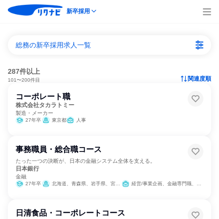
新卒採用
総務の新卒採用求人一覧
287件以上
関連度順
101〜200件目
コーポレート職
株式会社タカラトミー
製造・メーカー
27年卒
東京都
人事
事務職員・総合職コース
たった一つの決断が、日本の金融システム全体を支える。
日本銀行
金融
27年卒
北海道、青森県、岩手県、宮城県、秋田県、山形県、福島県、茨城県、群馬県、埼玉県、東京都、神奈川県、新潟県、富山県、石川県、福井県、山梨県、長野県、静岡県、愛知県、京都府、大阪府、兵庫県、鳥取県、島根県、岡山県、広島県、山口県、徳島県、香川県、愛媛県、高知県、福岡県、佐賀県、長崎県、熊本県、大分県、宮崎県、鹿児島県、沖縄県
経営/事業企画、金融専門職、経理/税務/財務、人事、総務、法務/知財、IT、広報/IR
日清食品・コーポレートコース