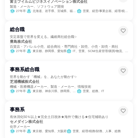
富士フイルムビジネスイノベーション株式会社
製造・メーカー、ソフトウェア開発
27年卒
北海道、岩手県、宮城県、福島県、茨城県、栃木県、群馬県、埼玉県、千葉県、東京都、神奈川県、新潟県、石川県、長野県、岐阜県、静岡県、愛知県、三重県、京都府、大阪府、兵庫県、岡山県、広島県、山口県、香川県、福岡県、長崎県、熊本県、鹿児島県
営業、経営/事業企画、経理/税務/財務、人事、総務、法務/知財、広報/IR
総合職
安定基盤で世界を変える。繊維商社総合職✨
豊島株式会社
百貨店・アパレル小売、総合商社・専門商社・卸売、小売・卸売・商社
27年卒
東京都、静岡県、愛知県
IT、営業、SCM/生産管理/購買/物流、人事、総務
事務系総合職
世界を動かす「機械」を、あなたが動かす✨
芝浦機械株式会社
機械・医療機器メーカー、製造・メーカー、情報技術
27年卒
東京都、神奈川県、静岡県、愛知県、大阪府
営業、総務、IT
事務系
有休消化50％以上★完全土日祝休★海外で働ける★住宅補助あり
セメダイン株式会社
化学メーカー
27年卒
東京都、愛知県、大阪府
営業、経理/税務/財務、人事、総務