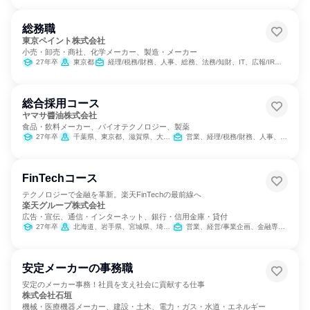
総務職
東京ペイント株式会社
小売・卸売・商社、化学メーカー、製造・メーカー
27年卒
東京都
経理/税務/財務、人事、総務、法務/知財、IT、広報/IR、組織運営管理・公務員・事務系職種
総合採用コース
ヤマサ醬油株式会社
食品・飲料メーカー、バイオテクノロジー、製薬
27年卒
千葉県、東京都、滋賀県、大阪府
営業、経理/税務/財務、人事、総務、IT
FinTechコース
テクノロジーで金融を革新。楽天FinTechの最前線へ
楽天グループ株式会社
広告・宣伝、通信・インターネット、銀行・信用金庫・貸付
27年卒
北海道、岩手県、宮城県、埼玉県、東京都、神奈川県、新潟県、石川県、長野県、静岡県、愛知県、京都府、大阪府、兵庫県、広島県、愛媛県、福岡県、鹿児島県、沖縄県
営業、経営/事業企画、金融専門職、経理/税務/財務、人事、総務、法務/知財、IT、広報/IR、マーケティング・広告・宣伝
安定メーカーの事務職
安定のメーカー事務！社員を支え社会に貢献する仕事
株式会社石垣
機械・医療機器メーカー、建設・土木、電力・ガス・水道・エネルギー