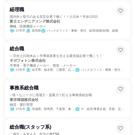
経理職
国内外と取引のある安定企業で働く！＊土日休＊年休120日
富士エンヂニアリング株式会社
機械・医療機器メーカー
27年卒
群馬県
バックオフィス・事務・受付、経理/税務/財務、総務
総合職
＜完全土日祝休み＞半導体産業を支える最先端企業で働こう！
ギガフォトン株式会社
半導体・電子機器メーカー、製造・メーカー
27年卒
岩手県、栃木県、三重県、広島県、熊本県
バックオフィス・事務・受付、SCM/生産管理/購買/物流、経理/税務/財務、人事、総務、製造・生産工程、建築/土木/プラント専門職
事務系総合職
✅様々なニーズに現場力・提案力で応える事務系総合職
東洋埠頭株式会社
物流・運行管理
27年卒
茨城県、群馬県、千葉県、東京都、神奈川県、愛知県、大阪府、福岡県、宮崎県、鹿児島県
IT、経営/事業企画、営業、交通/運輸、SCM/生産管理/購買/物流、バックオフィス・事務・受付、経理/税務/財務、人事、総務、広報/IR
総合職(スタッフ系)
「再生」を支える。安定の専門職