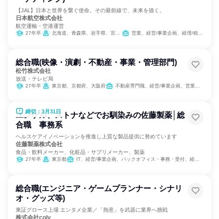
【JAL】日本と世界を繋ぐ使命。その最前線で、未来を描く。
日本航空株式会社
航空運輸・空港運営
27年卒
北海道、青森県、岩手県、宮城県、秋田県、山形県、千葉県、東京都、新潟県、石川県、長野県、愛知県、大阪府、和歌山県、島根県、岡山県、広島県、山口県、徳島県、香川県、愛媛県、高知県、福岡県、長崎県、熊本県、大分県、宮崎県、鹿児島県、沖縄県
営業、経営/事業企画、経理/税務/財務、人事、総務、法務/知財、広報/IR、商品企画、マーケティング・広告・宣伝、カスタマーサポート/コールセンター
総合職(映像・演劇・不動産・事業・管理部門)
松竹株式会社
放送・テレビ局
27年卒
東京都、京都府、大阪府
不動産専門職、経営/事業企画、営業、経理/税務/財務、人事、総務、法務/知財、広報/IR、商品企画、出版/メディア/芸能/エンタメ専門職
締切：3月31日
ユンケル、ストナなどでお馴染みの佐藤製薬│総
合職 事務系
ヘルスケアイノベーションを推進し上質な製品提供に努めています
佐藤製薬株式会社
食品・飲料メーカー、化粧品・サプリメーカー、製薬
27年卒
東京都
IT、経営/事業企画、バックオフィス・事務・受付、経理/税務/財務、人事、総務、広報/IR、組織運営管理・公務員・事務系職種、営業、マーケティング・広告・宣伝、マーケティング・広報・広告・宣伝系職種
総合職(エンジニア・ゲームプランナー・シナリ
オ・グッズ等)
東証グロース上場 エンタメ企業／「熱意」を武器に業界へ挑戦
株式会社coly