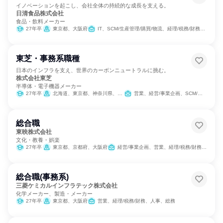
イノベーションを起こし、会社全体の持続的な成長を支える。
日清食品株式会社
食品・飲料メーカー
27年卒
東京都、大阪府
IT、SCM/生産管理/購買/物流、経理/税務/財務、人事、総務、法務/知財、広報/IR
東芝・事務系職種
日本のインフラを支え、世界のカーボンニュートラルに挑む。
株式会社東芝
半導体・電子機器メーカー
27年卒
北海道、東京都、神奈川県、新潟県、富山県、愛知県、大阪府、岡山県、広島県、香川県、福岡県、沖縄県
営業、経営/事業企画、SCM/生産管理/購買/物流、バックオフィス・事務・受付、経理/税務/財務、人事、総務、法務/知財、IT、広報/IR、組織運営管理・公務員・事務系職種
総合職
東映株式会社
文化・教養・娯楽
27年卒
東京都、京都府、大阪府
経営/事業企画、営業、経理/税務/財務、人事、総務、法務/知財、広報/IR、商品企画、マーケティング・広告・宣伝、出版/メディア/芸能/エンタメ専門職
総合職(事務系)
三菱ケミカルインフラテック株式会社
化学メーカー、製造・メーカー
27年卒
東京都、大阪府
営業、経理/税務/財務、人事、総務