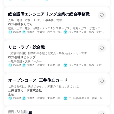
総合設備エンジニアリング企業の総合事務職
人事・労務、総務、 経理、工事事務、営業
株式会社きんでん
建設・土木、建設・修理・メンテナンスサービス、電力・ガス・水道・エネ
ルギー
27年卒
北海道、青森県、岩手県、宮城県、秋田県、山形県、福島県、茨城県、栃木県、群馬県、埼玉県、千葉県、東京都、神奈川県、新潟県、富山県、石川県、福井県、山梨県、長野県、岐阜県、静岡県、愛知県、三重県、滋賀県、京都府、大阪府、兵庫県、奈良県、和歌山県、鳥取県、岡山県、広島県、山口県、徳島県、香川県、愛媛県、高知県、福岡県、熊本県、大分県、宮崎県、鹿児島県、沖縄県
バックオフィス・事務・受付、営業、経営/事業企画、経理/税務/財務、人事、総務、法務/知財、IT、広報/IR
リヒトラブ・総合職
【総合職採用】創業85年を超える文具・事務用品メーカーです！
株式会社リヒトラブ
一般消費財・文具メーカー
27年卒
北海道、宮城県、東京都、静岡県、愛知県、大阪府、広島県、福岡県
バックオフィス・事務・受付、経営/事業企画、営業、SCM/生産管理/購買/物流、経理/税務/財務、人事、総務、法務/知財、IT、製造・生産工程、マーケティング・広告・宣伝
オープンコース_三井住友カード
仕掛けるのは、決済じゃない。未来の「あたりまえ」だ。
三井住友カード株式会社
金融
27年卒
北海道、宮城県、東京都、神奈川県、愛知県、大阪府、兵庫県、広島県、福岡県
IT、経営/事業企画、営業、金融専門職、バックオフィス・事務・受付、経理/税務/財務、人事、総務、商品企画、マーケティング・広告・宣伝、カスタマーサポート/コールセンター
締切：7月31日
障がい者採用