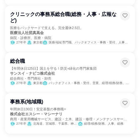
クリニックの事務系総合職(総務・人事・広報な
ど)
医療をバックヤードで支える。完全週休2.5日。
医療法人社団真高会
病院・診療所、医療・病院
27年卒
東京都
医療/福祉専門職、バックオフィス・事務・受付、人事、総務、広報/IR、マーケティング・広告・宣伝
総合職
【年間休日125日】国土を守る！防災×緑化の専門家集団
サンスイ・ナビコ株式会社
総合商社・専門商社・卸売
27年卒
東京都
バックオフィス・事務・受付、営業、経理/税務/財務、人事、総務、製造・生産工程、建築/土木/プラント専門職
事務系(地域職)
年間休日130日！安定基盤の事務職⭐
株式会社エスシー・マシーナリ
商用・産業用機械サービス、建設・土木、建設・修理・メンテナンスサービ
ス
27年卒
北海道、宮城県、千葉県、神奈川県、石川県、愛知県、大阪府、広島県、香川県、福岡県
経理/税務/財務、人事、総務