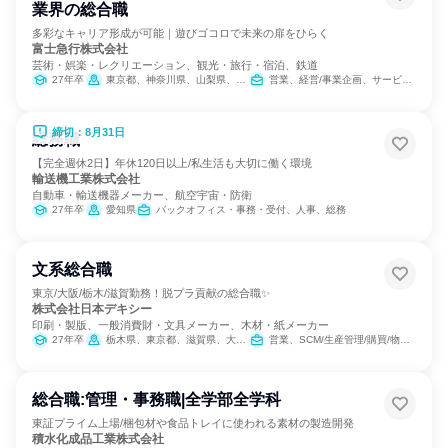
業界の総合職
多彩なキャリア形成が可能｜遊びゴコロで未来の扉をひらく
富士急行株式会社
芸術・娯楽・レクリエーション、観光・旅行・宿泊、鉄道
27年卒
東京都、神奈川県、山梨県、静岡県
営業、経営/事業企画、サービス/接客、バックオフィス・事務・受付、交通/運輸、SCM/生産管理/購買/物流、経理/税務/財務、人事、総務、法務/知財、IT、広報/IR、商品企画、マーケティング・広告・宣伝
締切：8月31日
総務職
【完全週休2日】年休120日以上/私生活も大切に働く環境
輸送機工業株式会社
自動車・輸送機器メーカー、航空宇宙・防衛
27年卒
愛知県
バックオフィス・事務・受付、人事、総務
文系総合職
東京/大阪/栃木/滋賀勤務！脱プラ貢献の総合職✨
株式会社日本デキシー
印刷・製版、一般消費財・文具メーカー、木材・紙メーカー
27年卒
栃木県、東京都、滋賀県、大阪府
営業、SCM/生産管理/購買/物流、経理/税務/財務、人事、総務、IT、商品企画
総合職:管理・事務職|全学部全学科
東証プライム上場/梱包材や食品トレイに使われる素材の製造開発
積水化成品工業株式会社