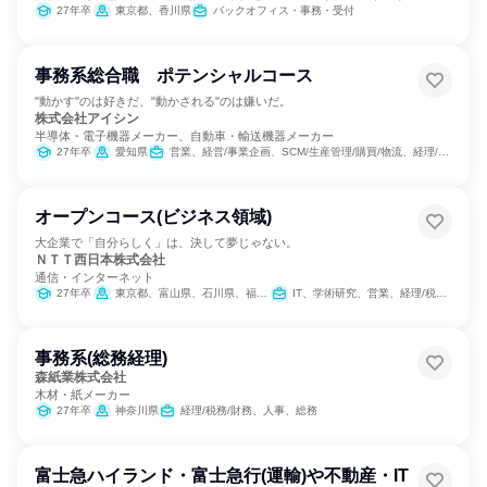
27年卒
東京都、香川県
バックオフィス・事務・受付
事務系総合職 ポテンシャルコース
"動かす"のは好きだ、"動かされる"のは嫌いだ。
株式会社アイシン
半導体・電子機器メーカー、自動車・輸送機器メーカー
27年卒
愛知県
営業、経営/事業企画、SCM/生産管理/購買/物流、経理/税務/財務、人事、総務、法務/知財、IT、広報/IR
オープンコース(ビジネス領域)
大企業で「自分らしく」は、決して夢じゃない。
ＮＴＴ西日本株式会社
通信・インターネット
27年卒
東京都、富山県、石川県、福井県、岐阜県、静岡県、愛知県、三重県、滋賀県、京都府、大阪府、兵庫県、奈良県、和歌山県、鳥取県、島根県、岡山県、広島県、山口県、徳島県、香川県、愛媛県、高知県、福岡県、佐賀県、長崎県、熊本県、大分県、宮崎県、鹿児島県、沖縄県
IT、学術研究、営業、経理/税務/財務、人事、総務、マーケティング・広告・宣伝
事務系(総務経理)
森紙業株式会社
木材・紙メーカー
27年卒
神奈川県
経理/税務/財務、人事、総務
富士急ハイランド・富士急行(運輸)や不動産・IT