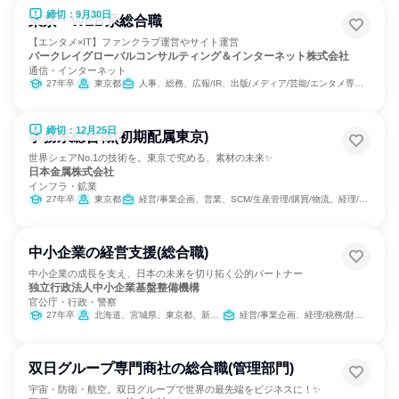
締切：9月30日
東京・WEB系総合職
【エンタメ×IT】ファンクラブ運営やサイト運営
バークレイグローバルコンサルティング＆インターネット株式会社
通信・インターネット
27年卒
東京都
人事、総務、広報/IR、出版/メディア/芸能/エンタメ専門職、IT、マーケティング・広告・宣伝、カスタマーサポート/コールセンター、経営/事業企画
締切：12月25日
事務系総合職(初期配属東京)
世界シェアNo.1の技術を。東京で究める、素材の未来✨
日本金属株式会社
インフラ・鉱業
27年卒
東京都
経営/事業企画、営業、SCM/生産管理/購買/物流、経理/税務/財務、人事、総務、法務/知財、IT、広報/IR、組織運営管理・公務員・事務系職種
中小企業の経営支援(総合職)
中小企業の成長を支え、日本の未来を切り拓く公的パートナー
独立行政法人中小企業基盤整備機構
官公庁・行政・警察
27年卒
北海道、宮城県、東京都、新潟県、石川県、愛知県、大阪府、兵庫県、広島県、香川県、福岡県、熊本県、沖縄県
経営/事業企画、経理/税務/財務、人事、総務
双日グループ専門商社の総合職(管理部門)
宇宙・防衛・航空。双日グループで世界の最先端をビジネスに！✨