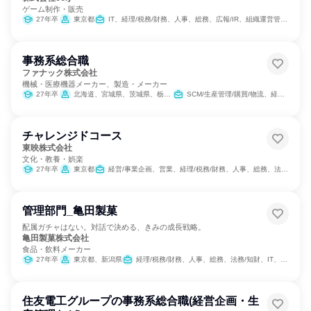
ゲーム制作・販売
27年卒
東京都
IT、経理/税務/財務、人事、総務、広報/IR、組織運営管理・公務員・事務系職種、出版/メディア/芸能/エンタメ専門職、商品企画
事務系総合職
ファナック株式会社
機械・医療機器メーカー、製造・メーカー
27年卒
北海道、宮城県、茨城県、栃木県、群馬県、東京都、新潟県、石川県、山梨県、愛知県、大阪府、岡山県、広島県、熊本県、鹿児島県
SCM/生産管理/購買/物流、経理/税務/財務、人事、法務/知財
チャレンジドコース
東映株式会社
文化・教養・娯楽
27年卒
東京都
経営/事業企画、営業、経理/税務/財務、人事、総務、法務/知財、広報/IR、商品企画、マーケティング・広告・宣伝、出版/メディア/芸能/エンタメ専門職
管理部門_亀田製菓
配属ガチャはない。対話で決める、きみの成長戦略。
亀田製菓株式会社
食品・飲料メーカー
27年卒
東京都、新潟県
経理/税務/財務、人事、総務、法務/知財、IT、広報/IR、組織運営管理・公務員・事務系職種
住友電工グループの事務系総合職(経営企画・生