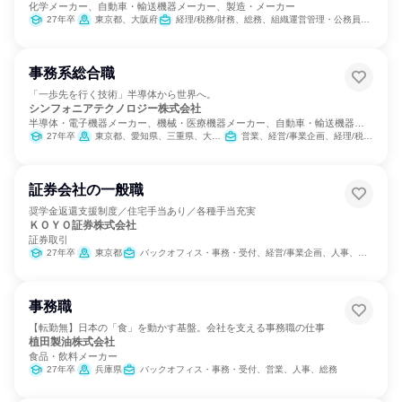
化学メーカー、自動車・輸送機器メーカー、製造・メーカー
27年卒
東京都、大阪府
経理/税務/財務、総務、組織運営管理・公務員・事務系職種
事務系総合職
「一歩先を行く技術」半導体から世界へ。
シンフォニアテクノロジー株式会社
半導体・電子機器メーカー、機械・医療機器メーカー、自動車・輸送機器メ
ーカー
27年卒
東京都、愛知県、三重県、大阪府
営業、経営/事業企画、経理/税務/財務、人事、総務、法務/知財、広報/IR
証券会社の一般職
奨学金返還支援制度／住宅手当あり／各種手当充実
ＫＯＹＯ証券株式会社
証券取引
27年卒
東京都
バックオフィス・事務・受付、経営/事業企画、人事、総務、法務/知財、IT、商品企画
事務職
【転勤無】日本の「食」を動かす基盤。会社を支える事務職の仕事
植田製油株式会社
食品・飲料メーカー
27年卒
兵庫県
バックオフィス・事務・受付、営業、人事、総務