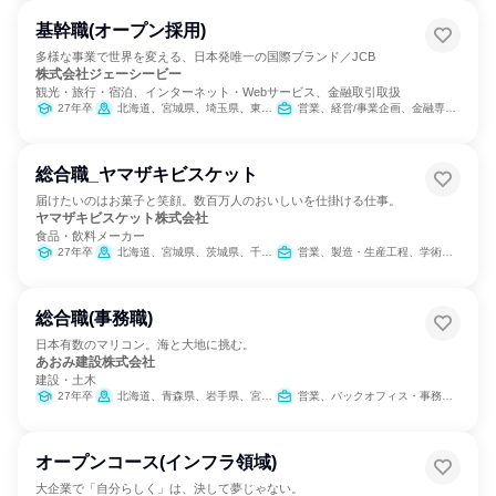
基幹職(オープン採用)
多様な事業で世界を変える、日本発唯一の国際ブランド／JCB
株式会社ジェーシービー
観光・旅行・宿泊、インターネット・Webサービス、金融取引取扱
27年卒
北海道、宮城県、埼玉県、東京都、愛知県、大阪府、鳥取県、島根県、広島県、福岡県
営業、経営/事業企画、金融専門職、経理/税務/財務、人事、総務、法務/知財、商品企画、マーケティング・広告・宣伝、カスタマーサポート/コールセンター
総合職_ヤマザキビスケット
届けたいのはお菓子と笑顔。数百万人のおいしいを仕掛ける仕事。
ヤマザキビスケット株式会社
食品・飲料メーカー
27年卒
北海道、宮城県、茨城県、千葉県、東京都、神奈川県、石川県、長野県、愛知県、大阪府、広島県、香川県、福岡県、鹿児島県、沖縄県
営業、製造・生産工程、学術研究、人事、総務、法務/知財
総合職(事務職)
日本有数のマリコン。海と大地に挑む。
あおみ建設株式会社
建設・土木
27年卒
北海道、青森県、岩手県、宮城県、秋田県、山形県、福島県、茨城県、栃木県、群馬県、埼玉県、千葉県、東京都、神奈川県、新潟県、富山県、石川県、福井県、山梨県、長野県、岐阜県、静岡県、愛知県、三重県、滋賀県、京都府、大阪府、兵庫県、奈良県、和歌山県、鳥取県、島根県、岡山県、広島県、山口県、徳島県、香川県、愛媛県、高知県、福岡県、佐賀県、長崎県、熊本県、大分県、宮崎県、鹿児島県、沖縄県
営業、バックオフィス・事務・受付、総務
オープンコース(インフラ領域)
大企業で「自分らしく」は、決して夢じゃない。