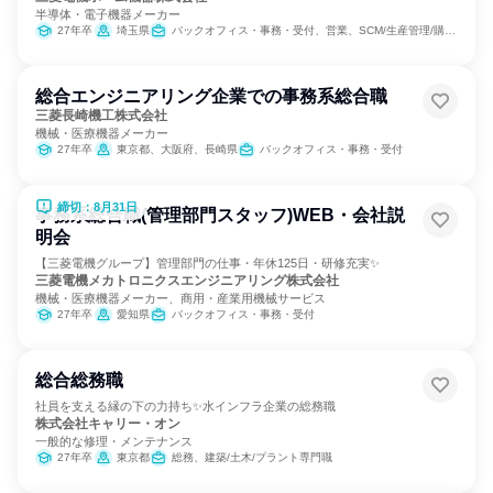
半導体・電子機器メーカー
27年卒
埼玉県
バックオフィス・事務・受付、営業、SCM/生産管理/購買/物流、経理/税務/財務、総務、広報/IR、商品企画、マーケティング・広告・宣伝
総合エンジニアリング企業での事務系総合職
三菱長崎機工株式会社
機械・医療機器メーカー
27年卒
東京都、大阪府、長崎県
バックオフィス・事務・受付
締切：8月31日
事務系総合職(管理部門スタッフ)WEB・会社説
明会
【三菱電機グループ】管理部門の仕事・年休125日・研修充実✨
三菱電機メカトロニクスエンジニアリング株式会社
機械・医療機器メーカー、商用・産業用機械サービス
27年卒
愛知県
バックオフィス・事務・受付
総合総務職
社員を支える縁の下の力持ち✨水インフラ企業の総務職
株式会社キャリー・オン
一般的な修理・メンテナンス
27年卒
東京都
総務、建築/土木/プラント専門職