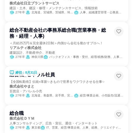
株式会社日立プラントサービス
建設・土木、建設・修理・メンテナンスサービス、情報技術
27年卒
北海道、宮城県、茨城県、埼玉県、東京都、神奈川県、愛知県、大阪府、広島県、福岡県
人事、組織運営管理・公務員・事務系職種
総合不動産会社の事務系総合職(営業事務・総
務・経理・人事)
＜月給25万円＆完全週休2日制＞内側から会社を動かすプロへ！
リアルティ株式会社
建築設計、不動産仲介、不動産
27年卒
神奈川県
バックオフィス・事務・受付、経理/税務/財務、人事、総務
締切：8月31日
総合職_ゼネラル社員
【全国転勤有】伝統×革新✨きもので世界をワクワクさせる仕事✨
株式会社やまと
百貨店・アパレル小売
27年卒
北海道、青森県、岩手県、宮城県、茨城県、栃木県、群馬県、埼玉県、千葉県、東京都、神奈川県、富山県、石川県、山梨県、静岡県、愛知県、京都府、大阪府、兵庫県、岡山県、広島県、香川県、高知県、福岡県、長崎県、熊本県、大分県、宮崎県、鹿児島県
経営/事業企画、小売販売/流通、営業、経理/税務/財務、人事、総務、広報/IR、クリエイティブ/デザイン職、商品企画、製造・生産工程、マーケティング・広告・宣伝、カスタマーサポート/コールセンター
総合職
株式会社ＤＹＭ
人事コンサルティング、広告・宣伝、通信・インターネット
27年卒
東京都
IT、営業、経営/事業企画、人事、総務、クリエイティブ/デザイン職、商品企画、マーケティング・広告・宣伝、カスタマーサクセス