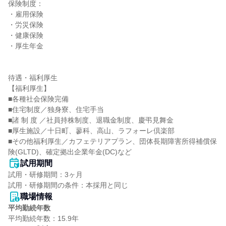
保険制度：

・雇用保険

・労災保険

・健康保険

・厚生年金

待遇・福利厚生

【福利厚生】

■各種社会保険完備

■住宅制度／独身寮、住宅手当

■諸 制 度 ／社員持株制度、退職金制度、慶弔見舞金

■厚生施設／十日町、蓼科、高山、ラフォーレ倶楽部

■その他福利厚生／カフェテリアプラン、団体長期障害所得補償保
険(GLTD)、確定拠出企業年金(DC)など
試用期間
試用・研修期間：3ヶ月

職場情報
平均勤続年数