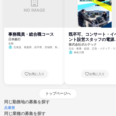
事務職員・総合職コース
既卒可、コンサート・イ
ント設営スタッフの電源
日本銀行
金融
門
株式会社ボルテック
北海道、青森県、岩手県、宮城県、秋田
文化・教養・娯楽、広告・メディア・マ
県、山形県、福島県、茨城県、群馬県、埼玉
ミ、電力・ガス・水道・エネルギー
神奈川県
県、東京都、神奈川県、新潟県、富山県、石
川県、福井県、山梨県、長野県、静岡県、愛
知県、京都府、大阪府、兵庫県、鳥取県、島
根県、岡山県、広島県、山口県、徳島県、香
川県、愛媛県、高知県、福岡県、佐賀県、長
お気に入り
お気に入り
崎県、熊本県、大分県、宮崎県、鹿児島県、
沖縄県
トップページへ
同じ勤務地の募集を探す
兵庫県
同じ業種の募集を探す