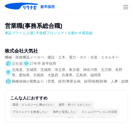
新卒採用
営業職(事務系総合職)
東証プライム上場│大規模プロジェクトを動かす最前線
株式会社大気社
機械・医療機器メーカー、建設・土木、電力・ガス・水道・エネルギー
正社員
27年卒 新卒採用
北海道、宮城県、茨城県、埼玉県、東京都、神奈川県、石川県、長野
県、愛知県、京都府、大阪府、兵庫県、広島県、福岡県
職種候補が複数あり（営業、経営/事業企画、経理/税務/財務、人事、総務、法
こんな人におすすめ
環境・エコロジーに携わりたい
都市・街づくりがしたい
プロジェクトを推進したい
海外と交流したい
コミュニケーションが活発
グローバル志向が強い
チームワークを重視
多様な職種の人と関われる
若手が裁量を持てる環境
人とたくさん会話する