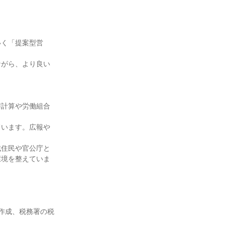
いく「提案型営
ながら、より良い
与計算や労働組合
ています。広報や
域住民や官公庁と
環境を整えていま
作成、税務署の税