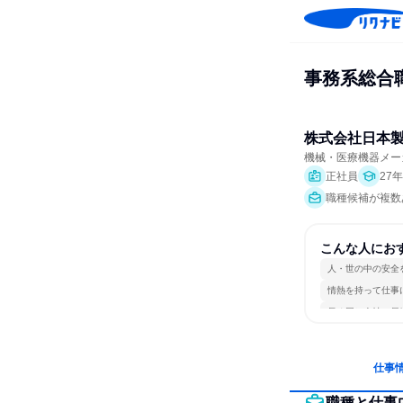
事務系総合
株式会社日本
機械・医療機器メー
正社員
27
職種候補が複数
こんな人にお
人・世の中の安全
情熱を持って仕事
長く同じ会社に居
仕事
職種と仕事