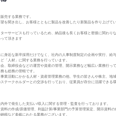
販売する業務です。

要望を聞き出し、お客様とともに製品を改善したり新製品を作り上げて


フターサービスも行っているため、納品後も長くお客様と密接に関わり
って頂きます

んに身近な新卒採用だけでなく、社内の人事制度制定の企画や実行、給
ど「人材」に関する業務を行っています。

総会、取締役会などの運営や資産の管理、開示業務など幅広い業務行っ
務も総務の管轄です。

は事業活動にかかる人材・資産管理業務の他、学生の皆さんや株主、地
のステークホルダーとの交渉を行っており、従業員が存分に活躍できる
内外で発生した支払い/収入に関する管理・監査を行っております。

資料の作成/原価管理、利益計算/事業部門の予算管理策定、開示資料の
納税など多岐にわたる業務がございます。
