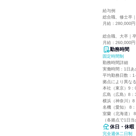
給与例

総合職、修士卒｜
月給：280,000円

総合職、大卒｜卒
月給：260,000円
勤務時間
固定時間制
勤務時間詳細

実働時間：1日あた
平均勤務日数：1ヶ
拠点により異なる
本社（東京）9：00
広島（広島）8：30
横浜（神奈川）8：3
名機（愛知） 8：15
室蘭（北海道） 8：
（各拠点で1日
休日・休暇
完全週休二日制