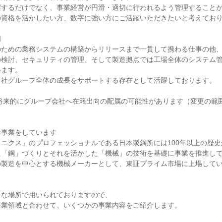
握するだけでなく、事業経営が円滑・適切に行われるよう管理すること
資格を活かしたい方、数字に強い方にご活躍いただきたいと考えており


のための業務システムの構築からリリースまで一貫して携わる仕事の他
の検討、セキュリティの管理、そして製造拠点では工場全体のシステム
ます。

社グループ全体の成長をサポートする存在として活躍しております。

将来的にグループ会社へ在籍出向の配属の可能性があります（変更の範囲
事業をしています

ニクス」のプロフェッショナルである日本製鋼所には100年以上の歴史
「鋼」づくりとそれを活かした「機械」の技術を基礎に事業を推進して
製造を中心とする機械メーカーとして、東証プライム市場に上場してい
な場所で用いられておりますので、

業領域と合わせて、いくつかの事業内容をご紹介します。
