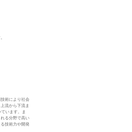
。

端技術により社会
、上流から下流ま
いています。ま
られる分野で高い
える技術力や開発