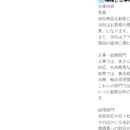
仕事内容

営業

自社商品を顧客に
当社はお客様の
業」になります。
また、当社はア
製品の提供に携わ
人事・総務部門

人事では、皆さ
対応、社内教育な
総務では、株主
法務、輸出管理業
これらの部門で
いった顧客以外
す。

経理部門

決算対応や日々社
そのほかにも会計
務調査への対応や