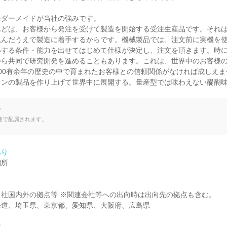
ダーメイドが当社の強みです。

んどは、お客様から発注を受けて製造を開始する受注生産品です。それ
込んだうえで製造に着手するからです。機械製品では、注文前に実機を
得する条件・能力を出せてはじめて仕様が決定し、注文を頂きます。時
から共同で研究開発を進めることもあります。これは、世界中のお客様
00有余年の歴史の中で育まれたお客様との信頼関係がなければ成しえ
ワンの製品を作り上げて世界中に展開する。量産型では味わえない醍醐
て
種で配属されます。
あり
所

社国内外の拠点等 ※関連会社等への出向時は出向先の拠点も含む。

道、埼玉県、東京都、愛知県、大阪府、広島県


