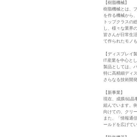
【樹脂機械】

樹脂機械とは、プ
を作る機械から
トップクラスの
し、様々な業界の
皆さんが日常生活
て作られたモノも
【ディスプレイ製
IT産業を中心と
製品としては、パ
特に高精細ディス
さらなる技術開発
【新事業】

現在、成膜/結晶
組んでいます。
向けての、クリー
また、「情報通
ールドを広げてい