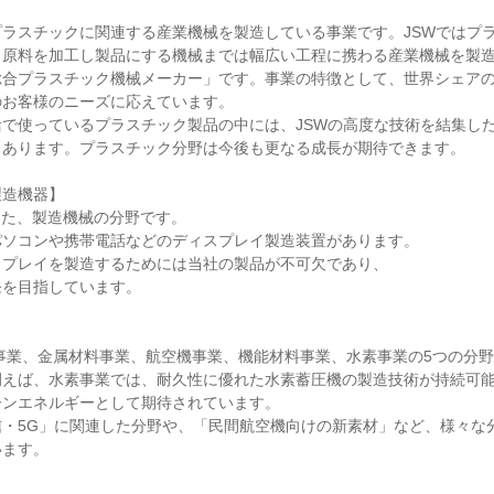
ラスチックに関連する産業機械を製造している事業です。JSWではプ
、原料を加工し製品にする機械までは幅広い工程に携わる産業機械を製
総合プラスチック機械メーカー」です。事業の特徴として、世界シェア
お客様のニーズに応えています。

で使っているプラスチック製品の中には、JSWの高度な技術を結集し
あります。プラスチック分野は今後も更なる成長が期待できます。

造機器】

した、製造機械の分野です。

ソコンや携帯電話などのディスプレイ製造装置があります。

プレイを製造するためには当社の製品が不可欠であり、

を目指しています。

事業、金属材料事業、航空機事業、機能材料事業、水素事業の5つの分
例えば、水素事業では、耐久性に優れた水素蓄圧機の製造技術が持続可
ンエネルギーとして期待されています。

信・5G」に関連した分野や、「民間航空機向けの新素材」など、様々な
ます。
