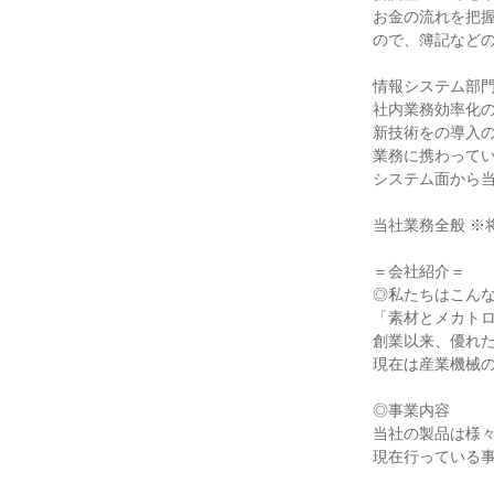
お金の流れを把
ので、簿記などの
情報システム部門
社内業務効率化
新技術をの導入
業務に携わってい
システム面から当
当社業務全般 ※
＝会社紹介＝

◎私たちはこんな
「素材とメカトロ
創業以来、優れた
現在は産業機械の
◎事業内容

当社の製品は様々
現在行っている事