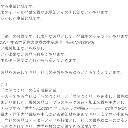
する事業領域です。

艦のミサイル発射装置や砲塔部とその周辺部などがあります。

活かした事業領域です。

「鋼」の分野です。代表的な製品として、発電用のシャフトがあります
レスを始めとする世界最大規模の生産設備、特殊な鍛錬技術、

と機械加工などを駆使し、

とが出来ない製品も数多くあります。

ネルギー需要にこれからも応えていきます。

製品を製造しており、社会の基盤をあらゆるところで支えています。

!!

「価値づくり」の安定成長企業

メーカーである当社は「ものづくり」と「価値づくり」を追求し、最先
てまいりました。機械製品は、プラスチック製造・加工装置を主力とし
ナップする「世界No.1の総合プラスチック機械メーカー」の地位を築
、電力・原子力発電所を中心に鋳鍛鋼部材を納めており、安全性が求め
す。当社の製品はオーダーメイドを特徴とし、社会の最先端ニーズに応
も評価されており、世界を舞台に活躍できる環境です。
