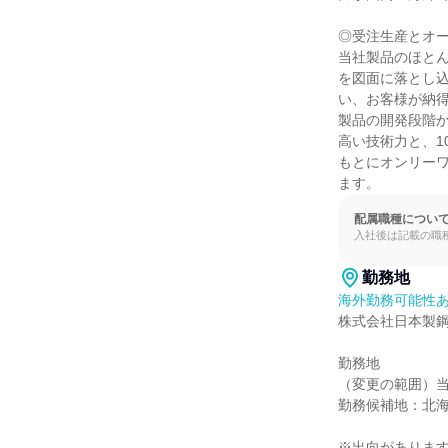
◎受注生産とオー
当社製品のほと
を図面に落とし
い、お客様が納
製品の開発段階
高い技術力と、1
もとにオンリー
ます。
配属職種につい
入社後は記載の職
勤務地
海外勤務可能性
株式会社日本製鋼
勤務地

（変更の範囲）当
勤務候補地：北海
※出向があります