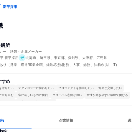
新卒採用
職
製鋼所
カー、鉄鋼・金属メーカー
年卒 新卒採用
北海道、埼玉県、東京都、愛知県、大阪府、広島県
あり（営業、経営/事業企画、経理/税務/財務、人事、総務、法務/知財、IT）
すすめ
を守りたい
テクノロジーに携わりたい
プロジェクトを推進したい
海外と交流したい
に取り組む
常に新しいものに挑戦
グローバル志向が強い
女性が働きやすい環境で働ける
続けられる
日常的に外国語を使用する
情報
企業情報
選
内容