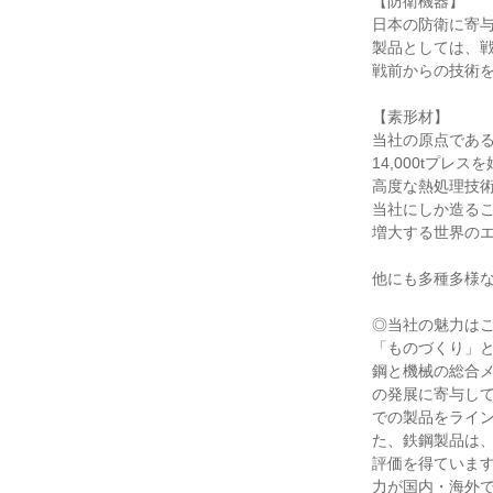
【防衛機器】

日本の防衛に寄与
製品としては、戦
戦前からの技術を
【素形材】

当社の原点である
14,000tプ
高度な熱処理技術
当社にしか造るこ
増大する世界のエ
他にも多種多様な
◎当社の魅力はここ
「ものづくり」と
鋼と機械の総合
の発展に寄与し
での製品をライン
た、鉄鋼製品は
評価を得ていま
力が国内・海外で