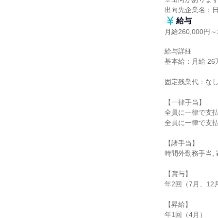
出向先企業名：日
給与
月給260,000円～2
給与詳細

基本給：月給 26万
固定残業代：なし
【一律手当】

全員に一律で支払
全員に一律で支払
【諸手当】

時間外勤務手当, 
【賞与】

年2回（7月、12月
【昇給】

年1回（4月）
