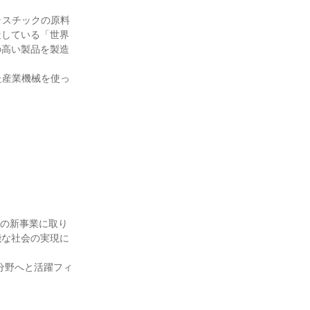
ラスチックの原料
造している「世界
の高い製品を製造
た産業機械を使っ
野の新事業に取り
能な社会の実現に
分野へと活躍フィ