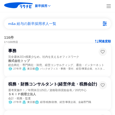
新卒採用
m&a 給与の新卒採用求人一覧
116件
関連度順
1〜100件目
事務
完全週休2日×残業少なめ。社内を支えるオフィスワーク
株式会社トップ
総合商社・専門商社・卸売、経営コンサルティング、通信・インターネット
27年卒
東京都
バックオフィス・事務・受付、経営/事業企画、カスタマーサポート/コールセンター
税務・財務コンサルタント(経営伴走・税務会計)
選考実施中！／年間休日125日／資格取得奨励金有／20代中心
ＳＫＩＰ税理士法人
会計・税務・監査
27年卒
東京都
経理/税務/財務、経営/事業企画、金融専門職