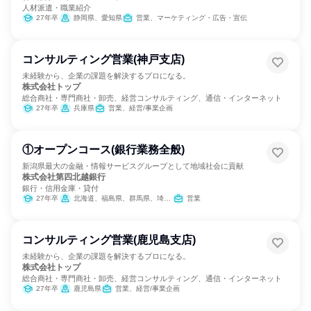
人材派遣・職業紹介
27年卒
静岡県、愛知県
営業、マーケティング・広告・宣伝
コンサルティング営業(神戸支店)
未経験から、企業の課題を解決するプロになる。
株式会社トップ
総合商社・専門商社・卸売、経営コンサルティング、通信・インターネット
27年卒
兵庫県
営業、経営/事業企画
①オープンコース(銀行業務全般)
新潟県最大の金融・情報サービスグループとして地域社会に貢献
株式会社第四北越銀行
銀行・信用金庫・貸付
27年卒
北海道、福島県、群馬県、埼玉県、東京都、神奈川県、新潟県、富山県、愛知県、大阪府
営業
コンサルティング営業(鹿児島支店)
未経験から、企業の課題を解決するプロになる。
株式会社トップ
総合商社・専門商社・卸売、経営コンサルティング、通信・インターネット
27年卒
鹿児島県
営業、経営/事業企画