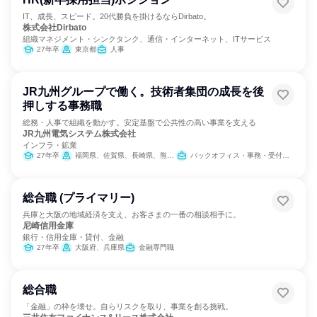
IT、成長、スピード。20代勝負を掛けるならDirbato。
株式会社Dirbato
組織マネジメント・シンクタンク、通信・インターネット、ITサービス
27年卒
東京都
人事
JR九州グループで働く。技術者集団の成長を後
押しする事務職
総務・人事で組織を動かす。安定基盤で公共性の高い事業を支える
JR九州電気システム株式会社
インフラ・鉱業
27年卒
福岡県、佐賀県、長崎県、熊本県、大分県、宮崎県、鹿児島県
バックオフィス・事務・受付、経営/事業企画
総合職 (プライマリー)
兵庫と大阪の地域経済を支え、お客さまの一番の相談相手に。
尼崎信用金庫
銀行・信用金庫・貸付、金融
27年卒
大阪府、兵庫県
金融専門職
総合職
「金融」の枠を壊せ。自らリスクを取り、事業を創る挑戦。