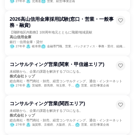
27年卒
北海道
営業、経営/事業企画
2026高山信用金庫採用試験(窓口・営業・一般事
務・融資)
【飛騨地区内勤務】100周年地元とともに飛躍/地域貢献
高山信用金庫
銀行・信用金庫・貸付
27年卒
岐阜県
金融専門職、営業、バックオフィス・事務・受付、組織運営管理・公務員・事務系職種
コンサルティング営業(関東・甲信越エリア)
未経験から、企業の課題を解決するプロになる。
株式会社トップ
総合商社・専門商社・卸売、経営コンサルティング、通信・インターネット
27年卒
茨城県、群馬県、埼玉県、千葉県、東京都、神奈川県、長野県
営業、経営/事業企画
コンサルティング営業(関西エリア)
未経験から、企業の課題を解決するプロになる。
株式会社トップ
総合商社・専門商社・卸売、経営コンサルティング、通信・インターネット
27年卒
滋賀県、京都府、大阪府、兵庫県
営業、経営/事業企画