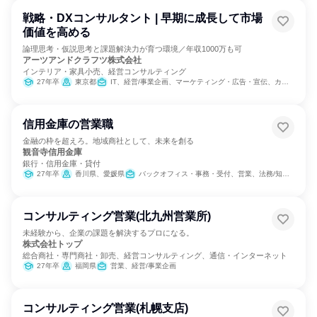
戦略・DXコンサルタント | 早期に成長して市場
価値を高める
論理思考・仮説思考と課題解決力が育つ環境／年収1000万も可
アーツアンドクラフツ株式会社
インテリア・家具小売、経営コンサルティング
27年卒
東京都
IT、経営/事業企画、マーケティング・広告・宣伝、カスタマーサクセス
信用金庫の営業職
金融の枠を超えろ。地域商社として、未来を創る
観音寺信用金庫
銀行・信用金庫・貸付
27年卒
香川県、愛媛県
バックオフィス・事務・受付、営業、法務/知財、広報/IR
コンサルティング営業(北九州営業所)
未経験から、企業の課題を解決するプロになる。
株式会社トップ
総合商社・専門商社・卸売、経営コンサルティング、通信・インターネット
27年卒
福岡県
営業、経営/事業企画
コンサルティング営業(札幌支店)