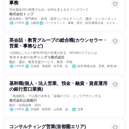
事務
完全週休2日×残業少なめ。社内を支えるオフィスワーク
株式会社トップ
総合商社・専門商社・卸売、経営コンサルティング、通信・インターネット
27年卒
大阪府
バックオフィス・事務・受付、経営/事業企画、カスタマーサポート/コールセンター
英会話・教育グループの総合職(カウンセラー・
営業・事務など)
⭐詳細はこちら⭐新卒2年目の先輩が語る、NOVAのリアルとは
ＮＯＶＡホールディングス株式会社
翻訳・通訳、教育支援サービス、教育・学校
27年卒
北海道、青森県、岩手県、宮城県、秋田県、山形県、福島県、茨城県、栃木県、群馬県、埼玉県、千葉県、東京都、神奈川県、新潟県、富山県、石川県、福井県、山梨県、長野県、岐阜県、静岡県、愛知県、三重県、滋賀県、京都府、大阪府、兵庫県、奈良県、和歌山県、鳥取県、島根県、岡山県、広島県、山口県、徳島県、香川県、愛媛県、高知県、福岡県、佐賀県、長崎県、熊本県、大分県、宮崎県、鹿児島県、沖縄県
経営/事業企画、営業、教育/保育専門職、バックオフィス・事務・受付、経理/税務/財務、人事、総務、法務/知財、製造・生産工程、商品企画、マーケティング・広告・宣伝
基幹職(個人・法人営業、預金・融資・資産運用
の銀行窓口業務)
「地域創生」で山形の未来を「金融のプロ」としてデザインする
株式会社山形銀行
銀行・信用金庫・貸付
27年卒
宮城県、秋田県、山形県、福島県、栃木県、埼玉県、東京都
営業
コンサルティング営業(首都圏エリア)