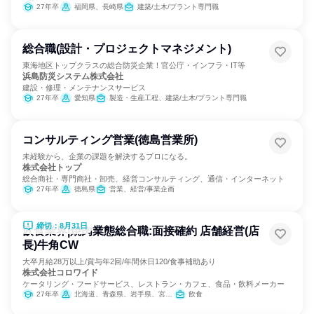
27年卒
福岡県、長崎県
建築/土木/プラント専門職
総合職(設計・プロジェクトマネジメント)
東海地区トップクラスの総合防災企業！官公庁・インフラ・IT等
浜島防災システム株式会社
建設・修理・メンテナンスサービス
27年卒
愛知県
製造・生産工程、建築/土木/プラント専門職
コンサルティング営業(徳島営業所)
未経験から、企業の課題を解決するプロになる。
株式会社トップ
総合商社・専門商社・卸売、経営コンサルティング、通信・インターネット
27年卒
徳島県
営業、経営/事業企画
締切：8月31日
飲食業界|焼肉業態総合職:面接確約 店舗経営(店
長)牛角CW
大卒月給28万以上/賞与年2回/年間休日120/食事補助あり
株式会社コロワイド
ケータリング・フードサービス、レストラン・カフェ、食品・飲料メーカー
27年卒
北海道、青森県、岩手県、宮城県、秋田県、山形県、福島県、茨城県、栃木県、群馬県、埼玉県、千葉県、東京都、神奈川県、新潟県、富山県、石川県、福井県、山梨県、長野県、岐阜県、静岡県、愛知県、三重県、滋賀県、京都府、大阪府、兵庫県、奈良県、和歌山県、鳥取県、島根県、岡山県、広島県、山口県、徳島県、香川県、愛媛県、高知県、福岡県、佐賀県、長崎県、熊本県、大分県、宮崎県、鹿児島県
飲食