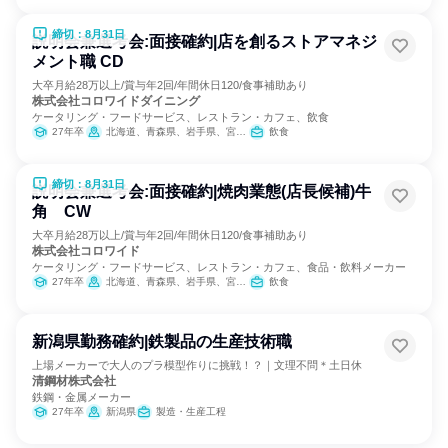
締切：8月31日
説明会兼選考会:面接確約|店を創るストアマネジ
メント職 CD
大卒月給28万以上/賞与年2回/年間休日120/食事補助あり
株式会社コロワイドダイニング
ケータリング・フードサービス、レストラン・カフェ、飲食
27年卒
北海道、青森県、岩手県、宮城県、秋田県、山形県、福島県、茨城県、栃木県、埼玉県、千葉県、東京都、神奈川県、新潟県、長野県、静岡県、愛知県、三重県、滋賀県、大阪府
飲食
締切：8月31日
説明会兼選考会:面接確約|焼肉業態(店長候補)牛
角 CW
大卒月給28万以上/賞与年2回/年間休日120/食事補助あり
株式会社コロワイド
ケータリング・フードサービス、レストラン・カフェ、食品・飲料メーカー
27年卒
北海道、青森県、岩手県、宮城県、秋田県、山形県、福島県、茨城県、栃木県、群馬県、埼玉県、千葉県、東京都、神奈川県、新潟県、富山県、石川県、福井県、山梨県、長野県、岐阜県、静岡県、愛知県、三重県、滋賀県、京都府、大阪府、兵庫県、奈良県、和歌山県、鳥取県、島根県、岡山県、広島県、山口県、徳島県、香川県、愛媛県、高知県、福岡県、佐賀県、長崎県、熊本県、大分県、宮崎県、鹿児島県
飲食
新潟県勤務確約|鉄製品の生産技術職
上場メーカーで大人のプラ模型作りに挑戦！？｜文理不問＊土日休
清鋼材株式会社
鉄鋼・金属メーカー
27年卒
新潟県
製造・生産工程