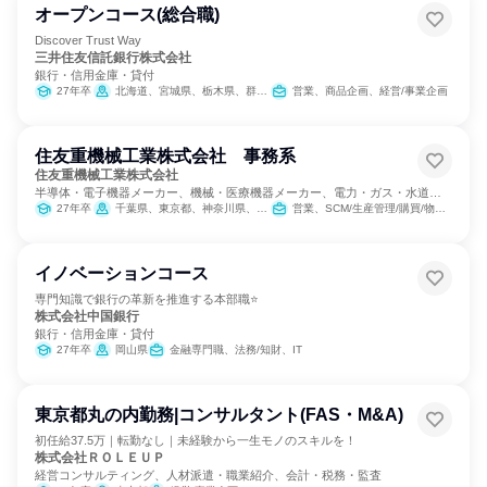
オープンコース(総合職)
Discover Trust Way
三井住友信託銀行株式会社
銀行・信用金庫・貸付
27年卒
北海道、宮城県、栃木県、群馬県、埼玉県、千葉県、東京都、神奈川県、新潟県、富山県、石川県、福井県、山梨県、岐阜県、静岡県、愛知県、三重県、滋賀県、京都府、大阪府、兵庫県、奈良県、和歌山県、鳥取県、岡山県、広島県、山口県、香川県、愛媛県、福岡県、佐賀県、熊本県、大分県、鹿児島県
営業、商品企画、経営/事業企画
住友重機械工業株式会社 事務系
住友重機械工業株式会社
半導体・電子機器メーカー、機械・医療機器メーカー、電力・ガス・水道・
エネルギー
27年卒
千葉県、東京都、神奈川県、愛知県、愛媛県
営業、SCM/生産管理/購買/物流、経理/税務/財務、人事、経営/事業企画、商品企画
イノベーションコース
専門知識で銀行の革新を推進する本部職⭐
株式会社中国銀行
銀行・信用金庫・貸付
27年卒
岡山県
金融専門職、法務/知財、IT
東京都丸の内勤務|コンサルタント(FAS・M&A)
初任給37.5万｜転勤なし｜未経験から一生モノのスキルを！
株式会社ＲＯＬＥＵＰ
経営コンサルティング、人材派遣・職業紹介、会計・税務・監査