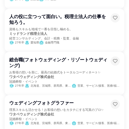
人の役に立つって面白い。税理士法人の仕事を
知ろう。
資格もスキルも地域で一番を目指し極める。
ミッドランド税理士法人
経営コンサルティング、会計・税務・監査、金融
27年卒
愛知県
金融専門職
総合職(フォトウェディング・リゾートウェディ
ング)
お客様の想いを形に。最高の結婚式をトータルコーディネート✨
ワタベウェディング株式会社
冠婚葬祭・イベント
27年卒
北海道、宮城県、群馬県、東京都、神奈川県、長野県、愛知県、京都府、大阪府、兵庫県、岡山県、広島県、愛媛県、福岡県、熊本県
営業、サービス/接客、医療/福祉専門職、バックオフィス・事務・受付、総務、商品企画、マーケティング・広報・広告・宣伝系職種
ウェディングフォトグラファー
理系スキルも活かせる！お客様の想いをカタチにする写真のプロ✨
ワタベウェディング株式会社
冠婚葬祭・イベント
27年卒
北海道、宮城県、群馬県、東京都、神奈川県、長野県、愛知県、京都府、大阪府、岡山県、広島県、愛媛県、福岡県、熊本県
営業、サービス/接客、医療/福祉専門職、クリエイティブ/デザイン職、マーケティング・広報・広告・宣伝系職種