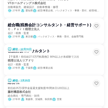
VTホールディングス株式会社
自動車販売、建築設計、自動車整備・修理
27年卒
愛知県
経営/事業企画、バックオフィス・事務・受付、経理/税務/財務、総務、法務/知財、広報/IR
総合職(税務会計コンサルタント・経営サポート)
Ｃ．Ｐｏｒｔ税理士法人
会計・税務・監査
27年卒
東京都
バックオフィス・事務・受付、金融専門職
締切：12月31日
税務財務コンサルタント
【千葉県！初任給27.5万円転勤無】90%以上が未経験で入社
税理士法人リアドリ
会計・税務・監査
27年卒
千葉県
経営/事業企画
締切：2月25日
総合職
初任給25万/奨学金返還支援制度/年間休日120日以上
藤村機器株式会社
総合商社・専門商社・卸売
27年卒
青森県、宮城県、秋田県
営業