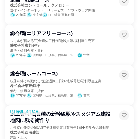
株式会社コントロールテクノロジー
通信・インターネット、ITサービス、ソフトウェア開発
27年卒
東京都
IT、経営/事業企画
総合職(エリアフリーコース)
スキルが積める/完全週休二日制/地域貢献/福利厚生充実
株式会社東邦銀行
銀行・信用金庫・貸付
27年卒
宮城県、山形県、福島県、茨城県、栃木県、東京都、新潟県
営業
総合職(ホームコース)
転居を伴う転勤なし/完全週休二日制/地域貢献/福利厚生充実
株式会社東邦銀行
銀行・信用金庫・貸付
27年卒
宮城県、山形県、福島県、茨城県、栃木県、東京都、新潟県
営業
締切：9月30日
施工管理職|長崎の新幹線駅やスタジアム建設_
地図に残る街作り
九州初の優良企業認定7年連続受賞◎賞与年3回◆奨学金返済制度
株式会社西海建設
建設・土木