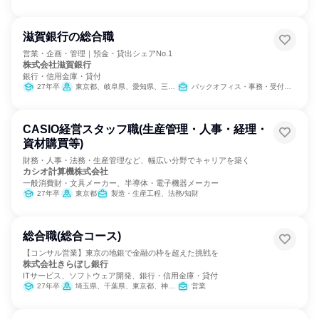
滋賀銀行の総合職
営業・企画・管理｜預金・貸出シェアNo.1
株式会社滋賀銀行
銀行・信用金庫・貸付
27年卒
東京都、岐阜県、愛知県、三重県、滋賀県、京都府、大阪府
バックオフィス・事務・受付、営業
CASIO経営スタッフ職(生産管理・人事・経理・
資材購買等)
財務・人事・法務・生産管理など、幅広い分野でキャリアを築く
カシオ計算機株式会社
一般消費財・文具メーカー、半導体・電子機器メーカー
27年卒
東京都
製造・生産工程、法務/知財
総合職(総合コース)
【コンサル営業】東京の地銀で金融の枠を超えた挑戦を
株式会社きらぼし銀行
ITサービス、ソフトウェア開発、銀行・信用金庫・貸付
27年卒
埼玉県、千葉県、東京都、神奈川県
営業