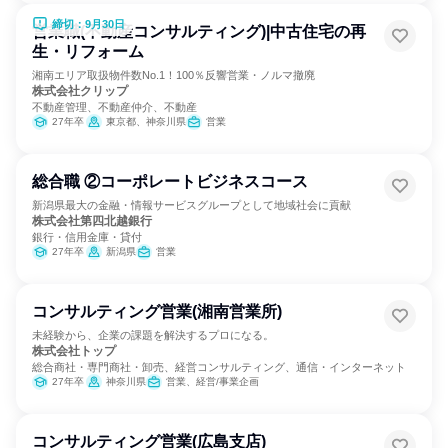
締切：9月30日
営業職(不動産コンサルティング)|中古住宅の再
生・リフォーム
湘南エリア取扱物件数No.1！100％反響営業・ノルマ撤廃
株式会社クリップ
不動産管理、不動産仲介、不動産
27年卒
東京都、神奈川県
営業
総合職 ②コーポレートビジネスコース
新潟県最大の金融・情報サービスグループとして地域社会に貢献
株式会社第四北越銀行
銀行・信用金庫・貸付
27年卒
新潟県
営業
コンサルティング営業(湘南営業所)
未経験から、企業の課題を解決するプロになる。
株式会社トップ
総合商社・専門商社・卸売、経営コンサルティング、通信・インターネット
27年卒
神奈川県
営業、経営/事業企画
コンサルティング営業(広島支店)