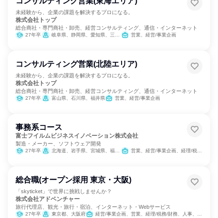
コンサルティング営業(東海エリア)
未経験から、企業の課題を解決するプロになる。
株式会社トップ
総合商社・専門商社・卸売、経営コンサルティング、通信・インターネット
27年卒
岐阜県、静岡県、愛知県、三重県
営業、経営/事業企画
コンサルティング営業(北陸エリア)
未経験から、企業の課題を解決するプロになる。
株式会社トップ
総合商社・専門商社・卸売、経営コンサルティング、通信・インターネット
27年卒
富山県、石川県、福井県
営業、経営/事業企画
事務系コース
富士フイルムビジネスイノベーション株式会社
製造・メーカー、ソフトウェア開発
27年卒
北海道、岩手県、宮城県、福島県、茨城県、栃木県、群馬県、埼玉県、千葉県、東京都、神奈川県、新潟県、石川県、長野県、岐阜県、静岡県、愛知県、三重県、京都府、大阪府、兵庫県、岡山県、広島県、山口県、香川県、福岡県、長崎県、熊本県、鹿児島県
営業、経営/事業企画、経理/税務/財務、人事、総務、法務/知財、広報/IR
総合職(オープン採用 東京・大阪)
「skyticket」で世界に挑戦しませんか？
株式会社アドベンチャー
旅行代理店、観光・旅行・宿泊、インターネット・Webサービス
27年卒
東京都、大阪府
経営/事業企画、営業、経理/税務/財務、人事、総務、マーケティング・広告・宣伝、カスタマーサポート/コールセンター