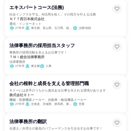
エキスパートコース(法務)
社会インフラを守る。AI活用を拓く。その両方を叶える法務
ＮＴＴ西日本株式会社
通信・インターネット
27年卒
東京都、富山県、石川県、福井県、岐阜県、静岡県、愛知県、三重県、滋賀県、京都府、大阪府、兵庫県、奈良県、和歌山県、鳥取県、島根県、岡山県、広島県、山口県、徳島県、香川県、愛媛県、高知県、福岡県、佐賀県、長崎県、熊本県、大分県、宮崎県、鹿児島県、沖縄県
法務/知財
法律事務所の採用担当スタッフ
事務所の採用活動を支えるお仕事です！
ＴＭＩ総合法律事務所
法律事務所
27年卒
東京都
人事
会社の根幹と成長を支える管理部門職
キトーには若手のうちから責任ある仕事を任される環境があります
株式会社キトー
機械・医療機器メーカー、自動車・輸送機器メーカー
27年卒
北海道、宮城県、群馬県、東京都、富山県、山梨県、静岡県、愛知県、大阪府、岡山県、福岡県
営業
法律事務所の翻訳
弁護士／弁理士の最高のパフォーマンスを引き出すお仕事です！