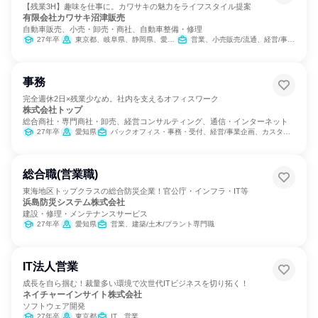
【残業3H】趣味を仕事に。カワサキの魅力をライフスタイル提案
有限会社カワサキ沼津販売
自動車販売、小売・卸売・商社、自動車整備・修理
27年卒
東京都、岐阜県、静岡県、愛知県
営業、小売販売/流通、経営/事業企画、マーケティング・広告・宣伝
事務
完全週休2日×残業少なめ。社内を支えるオフィスワーク
株式会社トップ
総合商社・専門商社・卸売、経営コンサルティング、通信・インターネット
27年卒
愛知県
バックオフィス・事務・受付、経営/事業企画、カスタマーサポート/コールセンター
総合職(営業職)
東海地区トップクラスの総合防災企業！官公庁・インフラ・IT等
浜島防災システム株式会社
建設・修理・メンテナンスサービス
27年卒
愛知県
営業、建築/土木/プラント専門職
IT法人営業
成長を自ら掴む！裁量多い環境で次世代ITビジネスを切り拓く！
ネイチャーインサイト株式会社
ソフトウェア開発
27年卒
東京都
IT、営業