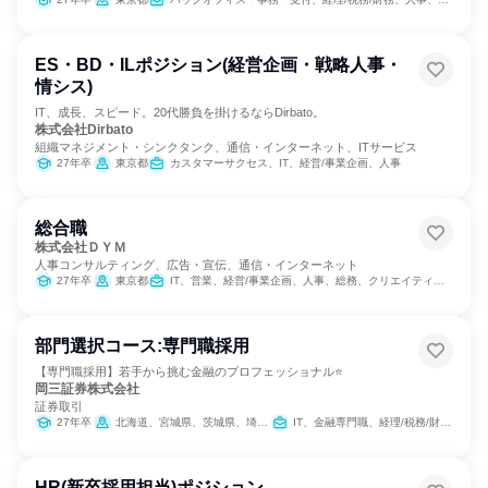
ES・BD・ILポジション(経営企画・戦略人事・
情シス)
IT、成長、スピード。20代勝負を掛けるならDirbato。
株式会社Dirbato
組織マネジメント・シンクタンク、通信・インターネット、ITサービス
27年卒
東京都
カスタマーサクセス、IT、経営/事業企画、人事
総合職
株式会社ＤＹＭ
人事コンサルティング、広告・宣伝、通信・インターネット
27年卒
東京都
IT、営業、経営/事業企画、人事、総務、クリエイティブ/デザイン職、商品企画、マーケティング・広告・宣伝、カスタマーサクセス
部門選択コース:専門職採用
【専門職採用】若手から挑む金融のプロフェッショナル⭐
岡三証券株式会社
証券取引
27年卒
北海道、宮城県、茨城県、埼玉県、千葉県、東京都、神奈川県、石川県、岐阜県、静岡県、愛知県、三重県、京都府、大阪府、兵庫県、奈良県、和歌山県、岡山県、広島県、山口県、愛媛県、福岡県、熊本県
IT、金融専門職、経理/税務/財務、人事、法務/知財
HR(新卒採用担当)ポジション