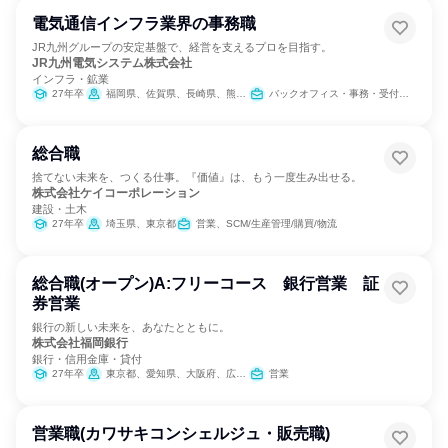
電気通信インフラ業界の事務職
JR九州グループの安定基盤で、経営を支えるプロを目指す。
JR九州電気システム株式会社
インフラ・鉱業
27年卒
福岡県、佐賀県、長崎県、熊本県、大分県、宮崎県、鹿児島県
バックオフィス・事務・受付、経営/事業企画
総合職
捨てない未来を、つくる仕事。『価値』は、もう一度生み出せる。
株式会社ケイコーポレーション
建設・土木
27年卒
埼玉県、東京都
営業、SCM/生産管理/購買/物流
総合職(オープン)A:フリーコース 銀行営業 証
券営業
銀行の新しい未来を、あなたとともに。
株式会社福岡銀行
銀行・信用金庫・貸付
27年卒
東京都、愛知県、大阪府、広島県、山口県、福岡県、佐賀県、長崎県、熊本県、大分県、宮崎県、鹿児島県
営業
営業職(カワサキコンシェルジュ・販売職)