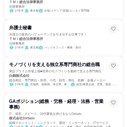
ＴＭＩ総合法律事務所
法律事務所
27年卒
東京都
出版/メディア/芸能/エンタメ専門職
弁護士秘書
弁護士の最高のパフォーマンスを引き出すお仕事です！
ＴＭＩ総合法律事務所
法律事務所
27年卒
東京都
バックオフィス・事務・受付
モノづくりを支える独立系専門商社の総合職
東証プライム市場上場■世界のモノづくりを素材で支える専門商社
白銅株式会社
総合商社・専門商社・卸売、小売・卸売・商社、鉄鋼・金属メーカー
27年卒
宮城県、福島県、埼玉県、東京都、神奈川県、愛知県、滋賀県、大阪府、広島県、佐賀県
経営/事業企画、営業、製造・生産工程、経理/税務/財務、人事、総務、IT、商品企画、マーケティング・広告・宣伝
GAポジション(総務・労務・経理・法務・営業
事務)
IT、成長、スピード。20代勝負を掛けるならDirbato。
株式会社Dirbato
組織マネジメント・シンクタンク、通信・インターネット、ITサービス
27年卒
東京都
バックオフィス・事務・受付、経理/税務/財務、人事、総務、法務/知財