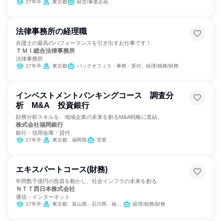
27年卒
東京都
経営/事業企画
法律事務所の経理職
弁護士の最高のパフォーマンスを引き出すお仕事です！
ＴＭＩ総合法律事務所
法律事務所
27年卒
東京都
バックオフィス・事務・受付、経理/税務/財務
インベストメントバンキングコース 調査分
析 M&A 投資銀行
財務分析スキルを、地域企業の未来を創るM&A戦略に直結。
株式会社福岡銀行
銀行・信用金庫・貸付
27年卒
東京都、福岡県
営業
エキスパートコース(財務)
年間数千億円の投資を動かし、社会インフラの未来を創る
ＮＴＴ西日本株式会社
通信・インターネット
27年卒
東京都、富山県、石川県、福井県、岐阜県、静岡県、愛知県、三重県、滋賀県、京都府、大阪府、兵庫県、奈良県、和歌山県、鳥取県、島根県、岡山県、広島県、山口県、徳島県、香川県、愛媛県、高知県、福岡県、佐賀県、長崎県、熊本県、大分県、宮崎県、鹿児島県、沖縄県
経理/税務/財務