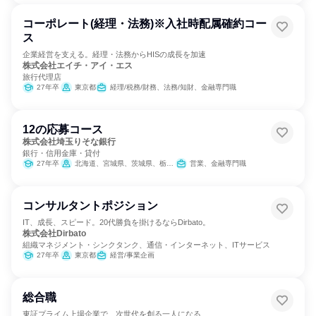
コーポレート(経理・法務)※入社時配属確約コー
ス
企業経営を支える。経理・法務からHISの成長を加速
株式会社エイチ・アイ・エス
旅行代理店
27年卒
東京都
経理/税務/財務、法務/知財、金融専門職
12の応募コース
株式会社埼玉りそな銀行
銀行・信用金庫・貸付
27年卒
北海道、宮城県、茨城県、栃木県、群馬県、埼玉県、千葉県、東京都、神奈川県、新潟県、山梨県、長野県、静岡県、愛知県、三重県、滋賀県、京都府、大阪府、兵庫県、奈良県、和歌山県、広島県、福岡県、熊本県
営業、金融専門職
コンサルタントポジション
IT、成長、スピード。20代勝負を掛けるならDirbato。
株式会社Dirbato
組織マネジメント・シンクタンク、通信・インターネット、ITサービス
27年卒
東京都
経営/事業企画
総合職
東証プライム上場企業で、次世代を創る一人になる