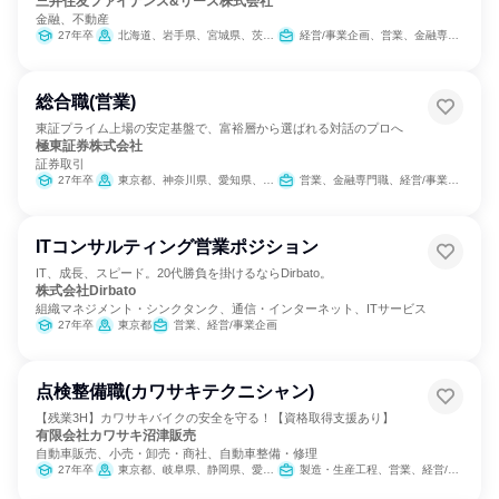
三井住友ファイナンス&リース株式会社
金融、不動産
27年卒
北海道、岩手県、宮城県、茨城県、群馬県、埼玉県、東京都、神奈川県、新潟県、富山県、石川県、長野県、静岡県、愛知県、京都府、大阪府、兵庫県、岡山県、広島県、香川県、熊本県、鹿児島県、沖縄県
経営/事業企画、営業、金融専門職、不動産専門職、経理/税務/財務、法務/知財
総合職(営業)
東証プライム上場の安定基盤で、富裕層から選ばれる対話のプロへ
極東証券株式会社
証券取引
27年卒
東京都、神奈川県、愛知県、大阪府
営業、金融専門職、経営/事業企画
ITコンサルティング営業ポジション
IT、成長、スピード。20代勝負を掛けるならDirbato。
株式会社Dirbato
組織マネジメント・シンクタンク、通信・インターネット、ITサービス
27年卒
東京都
営業、経営/事業企画
点検整備職(カワサキテクニシャン)
【残業3H】カワサキバイクの安全を守る！【資格取得支援あり】
有限会社カワサキ沼津販売
自動車販売、小売・卸売・商社、自動車整備・修理
27年卒
東京都、岐阜県、静岡県、愛知県
製造・生産工程、営業、経営/事業企画