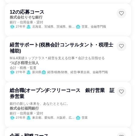
12の応募コース
株式会社りそな銀行
銀行・信用金庫・貸付
27年卒
北海道、宮城県、茨城県、栃木県、群馬県、埼玉県、千葉県、東京都、神奈川県、新潟県、山梨県、長野県、静岡県、愛知県、三重県、滋賀県、京都府、大阪府、兵庫県、奈良県、和歌山県、広島県、福岡県、熊本県
営業、金融専門職
経営サポート(税務会計コンサルタント・税理士
補助)
M＆A実績トップクラス＊経営を支える仕事＊会計士も目指せる
つばさ税理士法人
会計・税務・監査
27年卒
新潟県
経理/税務/財務、経営/事業企画、金融専門職
総合職(オープン)F:フリーコース 銀行営業 証
券営業
銀行の新しい未来を、あなたとともに。
株式会社福岡銀行
銀行・信用金庫・貸付
27年卒
東京都、愛知県、大阪府、広島県、山口県、福岡県、佐賀県、長崎県、熊本県、大分県、宮崎県、鹿児島県
営業
企画・戦略コース