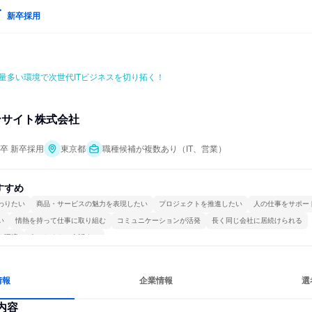
新卒採用
量多い環境で次世代ITビジネスを切り拓く！
ンサイト株式会社
年卒 新卒採用
東京都
職種候補が複数あり（IT、営業）
すすめ
わりたい
商品・サービスの魅力を表現したい
プロジェクトを推進したい
人の仕事をサポー
い
情熱を持って仕事に取り組む
コミュニケーションが活発
長く同じ会社に居続けられる
る環境
人とたくさん会話する
情報
企業情報
選
内容