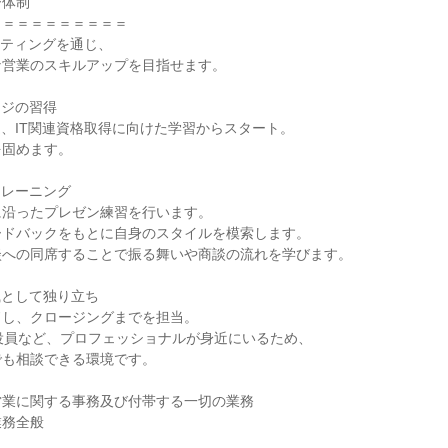
体制

＝＝＝＝＝＝＝＝＝

ーティングを通じ、

営業のスキルアップを目指せます。

ッジの習得

造、IT関連資格取得に向けた学習からスタート。

固めます。

トレーニング

沿ったプレゼン練習を行います。

ドバックをもとに自身のスタイルを模索します。

への同席することで振る舞いや商談の流れを学びます。

職として独り立ち

し、クロージングまでを担当。

役員など、プロフェッショナルが身近にいるため、

も相談できる環境です。

業に関する事務及び付帯する一切の業務

務全般
