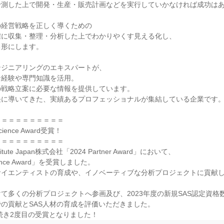
測した上で開発・生産・販売計画などを実行していかなければ成功はあ
経営戦略を正しく導くための

に収集・整理・分析した上でわかりやくす見える化し、

形にします。

ジニアリングのエキスパートが、

経験や専門知識を活用。

戦略立案に必要な情報を提供しています。

に導いてきた、実績あるプロフェッショナルが集結している企業です。
＝＝＝＝＝＝＝＝＝

Science Award受賞！

＝＝＝＝＝＝＝＝＝

itute Japan株式会社「2024 Partner Award」において、

cience Award」を受賞しました。

サイエンティストの育成や、イノベーティブな分析プロジェクトに貢献


て多くの分析プロジェクトへ参画及び、2023年度の新規SAS認定資格数N
の貢献とSAS人材の育成を評価いただきました。

に続き2度目の受賞となりました！