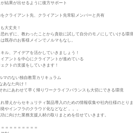
が結果が出せるように後方サポート

をクライアント先、クライアント先常駐メンバーと共有

も大丈夫！

恐れずに、教わったことから貪欲に試して自分のモノにしていける環境
は既存のお客様メインでノルマもなし。

キル、アイデアを活かしていきましょう！

イアントを中心にクライアントが進めている

ェクトの支援をしていきます！

ルマのない独自教育カリキュラム

なあなた向け！

それにあわせて早く帰りワークライフバランスも大切にできる環境

れ替えからセキュリティ製品導入のための情報収集や社内仕様のとりま
発やインフラのクラウド化などなど 。。。

功に向けた業務支援人材の取りまとめを任せていきます。

＝＝＝＝＝＝＝＝＝
