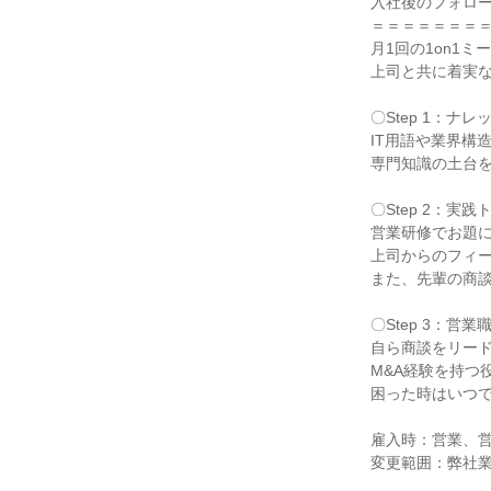
入社後のフォロー
＝＝＝＝＝＝＝＝
月1回の1on1ミ
上司と共に着実な
〇Step 1：ナレ
IT用語や業界構
専門知識の土台を
〇Step 2：実践
営業研修でお題に
上司からのフィー
また、先輩の商談
〇Step 3：営業
自ら商談をリード
M&A経験を持つ
困った時はいつで
雇入時：営業、営
変更範囲：弊社業