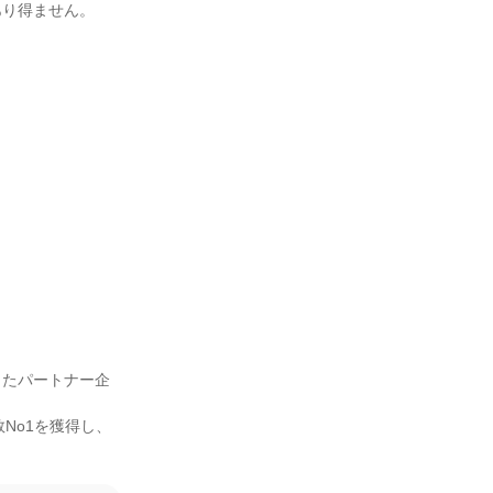
り得ません。



したパートナー企
o1を獲得し、
