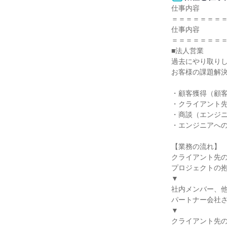
仕事内容

＝＝＝＝＝＝＝＝
仕事内容

＝＝＝＝＝＝＝＝
■法人営業

過去にやり取りし
お客様の課題解決
・顧客獲得（顧客
・クライアント先
・商談（エンジニ
・エンジニアへの
【業務の流れ】

クライアント先の
プロジェクトの抱
▼

社内メンバー、他
パートナー会社さ
▼

クライアント先の