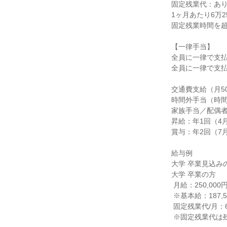
固定残業代：あり
1ヶ月あたり6万2
固定残業時間を超
【一律手当】

全員に一律で支払
全員に一律で支払
交通費支給（月50,
時間外手当（時間
家族手当／配偶者・
昇給：年1回（4月
賞与：年2回（7月
給与例

大学 卒業見込みの
大学 卒業の方

 月給：250,000円（固定残業代含む、一律手当含む）

 ※基本給：187,500円

 固定残業代/月：62,500円/40時間

 ※固定残業代は残業がない場合も支給し、超過する場合は別途支給
