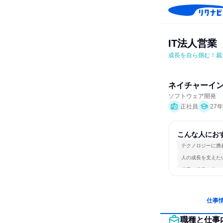
IT法人営業
成長を自ら掴む！裁
ネイチャーイ
ソフトウェア開発
正社員
27
こんな人にお
テクノロジーに携
人の成長を支えた
若手が裁量を持て
仕事
職種と仕事