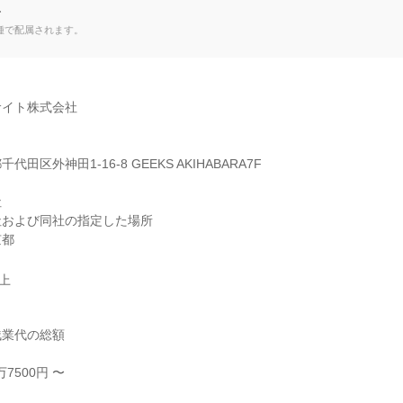
て
種で配属されます。
イト株式会社

田区外神田1-16-8 GEEKS AKIHABARA7F



および同社の指定した場所

京都
以上
業代の総額

7500円 〜
