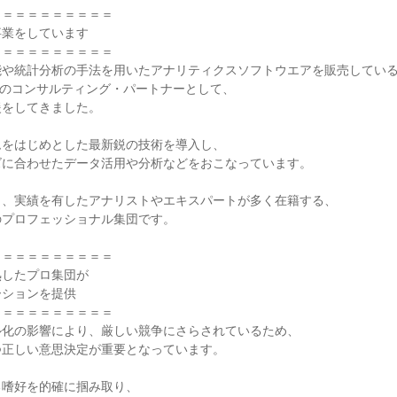
＝＝＝＝＝＝＝＝＝

業をしています

＝＝＝＝＝＝＝＝＝

や統計分析の手法を用いたアナリティクスソフトウエアを販売している
tute」のコンサルティング・パートナーとして、

をしてきました。

をはじめとした最新鋭の技術を導入し、

に合わせたデータ活用や分析などをおこなっています。

、実績を有したアナリストやエキスパートが多く在籍する、

プロフェッショナル集団です。

＝＝＝＝＝＝＝＝＝

したプロ集団が

ションを提供

＝＝＝＝＝＝＝＝＝

化の影響により、厳しい競争にさらされているため、

正しい意思決定が重要となっています。

嗜好を的確に掴み取り、
