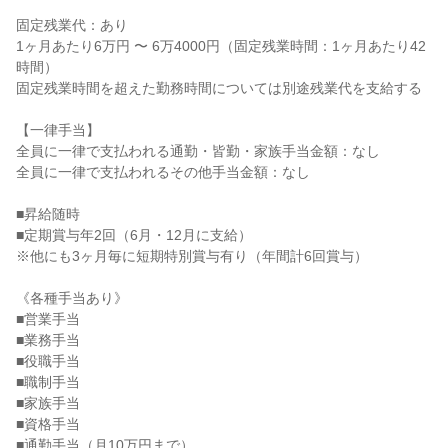
固定残業代：あり

1ヶ月あたり6万円 〜 6万4000円（固定残業時間：1ヶ月あたり42
時間）

固定残業時間を超えた勤務時間については別途残業代を支給する

【一律手当】

全員に一律で支払われる通勤・皆勤・家族手当金額：なし

全員に一律で支払われるその他手当金額：なし

■昇給随時

■定期賞与年2回（6月・12月に支給）

※他にも3ヶ月毎に短期特別賞与有り（年間計6回賞与）

《各種手当あり》

■営業手当

■業務手当

■役職手当

■職制手当

■家族手当

■資格手当

■通勤手当（月10万円まで）
