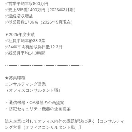
✅営業平均年収800万円

✅売上395億1400万円（2026年3月期）

✅連続増収増益

✅従業員数1736名（2026年5月現在）

▼2025年度実績

✅社員平均年齢33.3歳

✅34年平均有給取得日数12.3日

✅残業月平均14.9時間

･･━━･･━━･･━━･･━━･･━━･･━━･･

★募集職種

コンサルティング営業

（オフィスコンサルタント職）

・通信機器・OA機器の企画提案

・防犯セキュリティ機器の企画提案

法人企業に対してオフィス内外の課題解決に導く【コンサルティ
ング営業（オフィスコンサルタント職）】
