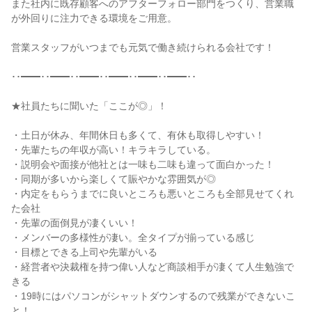
また社内に既存顧客へのアフターフォロー部門をつくり、営業職
が外回りに注力できる環境をご用意。

営業スタッフがいつまでも元気で働き続けられる会社です！

･･━━･･━━･･━━･･━━･･━━･･━━･･

★社員たちに聞いた「ここが◎」！

・土日が休み、年間休日も多くて、有休も取得しやすい！

・先輩たちの年収が高い！キラキラしている。

・説明会や面接が他社とは一味も二味も違って面白かった！

・同期が多いから楽しくて賑やかな雰囲気が◎

・内定をもらうまでに良いところも悪いところも全部見せてくれ
た会社

・先輩の面倒見が凄くいい！

・メンバーの多様性が凄い。全タイプが揃っている感じ

・目標とできる上司や先輩がいる

・経営者や決裁権を持つ偉い人など商談相手が凄くて人生勉強で
きる

・19時にはパソコンがシャットダウンするので残業ができないこ
と！
