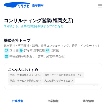
新卒採用
コンサルティング営業(福岡支店)
未経験から、企業の課題を解決するプロになる。
株式会社トップ
総合商社・専門商社・卸売、経営コンサルティング、通信・インターネット
正社員
27年卒 新卒採用
福岡県
職種候補が複数あり（営業、経営/事業企画）
こんな人におすすめ
労務・労働環境をよくしたい
商品・サービスの魅力を表現したい
商品・サービスを販売したい
人の仕事をサポートしたい
情熱を持って仕事に取り組む
コミュニケーションが活発
チームワークを重視
若手が裁量を持てる環境
人とたくさん会話する
仕事情報
企業情報
選考情報