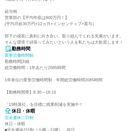
給与例

営業部の【平均年収は800万円！】

(平均月給30万円×12ヵ月+インセンティブ+賞与）

部下の成長に真剣に向き合い、取り組んでくれる先輩がいます。

そんな環境で頑張ってみたいという人を私たちは大歓迎します！
勤務時間
変形労働時間制
勤務時間詳細

総労働時間：1年あたり2085時間

1年単位の変形労働時間制：年間総労働時間2085時間

【勤務時間帯】8:30～18:15

「19時退社」を目標に残業削減を実施中！
休日・休暇
完全週休二日制
休日・休暇

■完全週休2日制（土曜・日曜）、祝日
