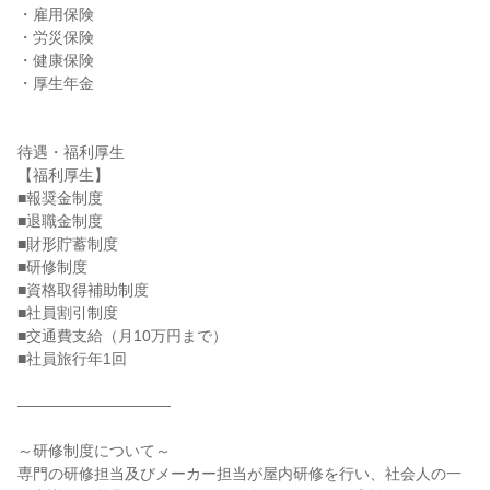
・雇用保険

・労災保険

・健康保険

・厚生年金

待遇・福利厚生

【福利厚生】

■報奨金制度

■退職金制度

■財形貯蓄制度

■研修制度

■資格取得補助制度

■社員割引制度

■交通費支給（月10万円まで）

■社員旅行年1回

――――――――――

～研修制度について～

専門の研修担当及びメーカー担当が屋内研修を行い、社会人の一