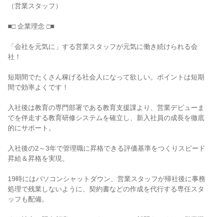
（営業スタッフ）

■□ 企業理念 □■

「会社を元気に」する営業スタッフが元気に働き続けられる会
社！

短期間でたくさん稼げる社会人になって欲しい。ポイントは短期
間で効率よくです！

入社後は教育の専門部署である教育支援課より、営業デビューま
でを伴走する教育研修システムを確立し、新入社員の成長を徹底
的にサポート。

入社後の2～3年で管理職に昇格できる評価基準をつくりスピード
昇給＆昇格を実現。

19時にはパソコンシャットダウン、営業スタッフが帰社後に事務
処理で残業しないように、契約書などの作成を代行する専任スタ
ッフも配備。
