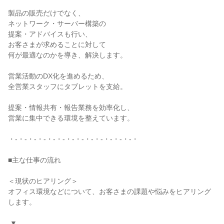
製品の販売だけでなく、

ネットワーク・サーバー構築の

提案・アドバイスも行い、

お客さまが求めることに対して

何が最適なのかを導き、解決します。

営業活動のDX化を進めるため、

全営業スタッフにタブレットを支給。

提案・情報共有・報告業務を効率化し、

営業に集中できる環境を整えています。

・-・-・-・-・-・-・-・-・-・-・-・-・-・

■主な仕事の流れ

＜現状のヒアリング＞

オフィス環境などについて、お客さまの課題や悩みをヒアリング
します。

 ▼
