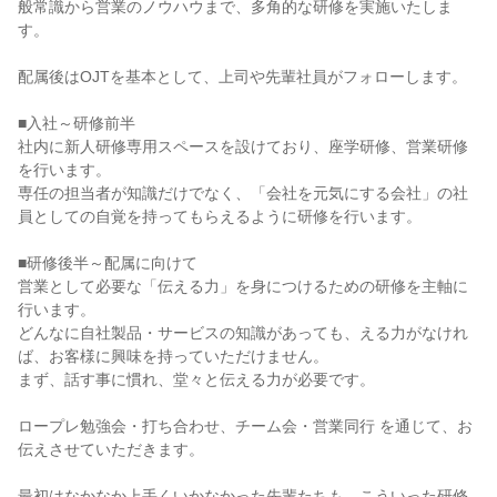
般常識から営業のノウハウまで、多角的な研修を実施いたしま
す。

配属後はOJTを基本として、上司や先輩社員がフォローします。

■入社～研修前半

社内に新人研修専用スペースを設けており、座学研修、営業研修
を行います。

専任の担当者が知識だけでなく、「会社を元気にする会社」の社
員としての自覚を持ってもらえるように研修を行います。

■研修後半～配属に向けて

営業として必要な「伝える力」を身につけるための研修を主軸に
行います。

どんなに自社製品・サービスの知識があっても、える力がなけれ
ば、お客様に興味を持っていただけません。

まず、話す事に慣れ、堂々と伝える力が必要です。

ロープレ勉強会・打ち合わせ、チーム会・営業同行 を通じて、お
伝えさせていただきます。

最初はなかなか上手くいかなかった先輩たちも、こういった研修