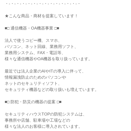
・-・-・-・-・-・-・-・-・-・-・-・-・-・

★こんな商品・商材を提案しています！

■□ 通信機器・OA機器事業 □■

法人で使うコピー機、スマホ、

パソコン、ネット回線、業務用ソフト、

業務用システム、FAX・電話等、

様々な通信機器やOA機器を取り扱っています。

最近では法人企業のAIやITの導入に伴って、

情報漏洩防止のためのパソコンや

ネットのセキュリティソフト、

セキュリティ機器などの取り扱いも増えています。

■□ 防犯・防災の機器の提案 □■

セキュリティハウスTOPの防犯システムは、

事務所や店舗、駐車場や工場などの

様々な法人のお客様に導入されています。
