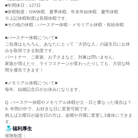
■年間休日：127日

■休暇制度：GW休暇、夏季休暇、年末年始休暇、慶弔休暇

※上記休暇制度は長期休暇です。

■その他の休暇：バースデー休暇・メモリアル休暇・有給休暇

■バースデー休暇について■

ご自身はもちろん、あなたにとって「大切な人」の誕生日にお休
みを取得できる制度です。

パートナー、ご家族、お子さまなど、対象は問いません。

家族が増えたり、ライフステージが変わったりしても、大切な時
間を優先できます！

■メモリアル休暇について■

毎年、結婚記念日がお休みになります。

Q. バースデー休暇やメモリアル休暇が土・日と重なった場合は？

A. 年間の中で、お好きな日に変更可能です。

例えば土曜日が誕生日の方は、金曜や月曜に変更し3連休にできま
す。
福利厚生
保険制度：
