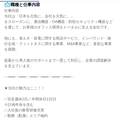
職種と仕事内容
仕事内容

当社は「日本を元気に。会社を元気に。」

をスローガンに、通信機器・OA機器・防犯セキュリティ機器など
を通じて、お客様のオフィス環境をトータルに支える会社です。

他にも、省エネ・節電に関する商品サービス、インバウンド・旅
行企画・フィットネスに関する事業、M&A事業など、多彩な事業
を展開。

提案から導入後のサポートまで一貫して対応し、企業の課題解決
を支えています。

･･━━･･━━･･━━･･━━･･━━･･━━･･

★当社の魅力はここ！！

✅完全週休2日／年間休日132日

※計画年休を含む

✅入社後の教育研修充実

✅勤務（配属）エリア確約
