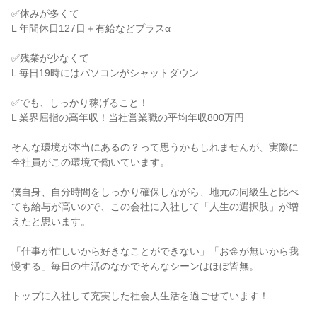
✅休みが多くて

L 年間休日127日＋有給などプラスα

✅残業が少なくて

L 毎日19時にはパソコンがシャットダウン

✅でも、しっかり稼げること！

L 業界屈指の高年収！当社営業職の平均年収800万円

そんな環境が本当にあるの？って思うかもしれませんが、実際に
全社員がこの環境で働いています。

僕自身、自分時間をしっかり確保しながら、地元の同級生と比べ
ても給与が高いので、この会社に入社して「人生の選択肢」が増
えたと思います。

「仕事が忙しいから好きなことができない」「お金が無いから我
慢する」毎日の生活のなかでそんなシーンはほぼ皆無。

トップに入社して充実した社会人生活を過ごせています！
