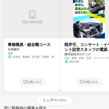
事務職員・総合職コース
既卒可、コンサート・イ
ント設営スタッフの電源
日本銀行
金融
門
株式会社ボルテック
北海道、青森県、岩手県、宮城県、秋田
文化・教養・娯楽、広告・メディア・マ
県、山形県、福島県、茨城県、群馬県、埼玉
ミ、電力・ガス・水道・エネルギー
神奈川県
県、東京都、神奈川県、新潟県、富山県、石
川県、福井県、山梨県、長野県、静岡県、愛
知県、京都府、大阪府、兵庫県、鳥取県、島
根県、岡山県、広島県、山口県、徳島県、香
川県、愛媛県、高知県、福岡県、佐賀県、長
お気に入り
お気に入り
崎県、熊本県、大分県、宮崎県、鹿児島県、
沖縄県
トップページへ
同じ勤務地の募集を探す