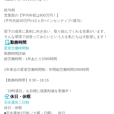
給与例

営業部の【平均年収は800万円！】

(平均月給30万円×12ヵ月+インセンティブ+賞与）

部下の成長に真剣に向き合い、取り組んでくれる先輩がいます。

そんな環境で頑張ってみたいという人を私たちは大歓迎します！
勤務時間
変形労働時間制
勤務時間詳細

総労働時間：1年あたり2085時間

1年単位の変形労働時間制：年間総労働時間2085時間

【勤務時間帯】8:30～18:15

「19時退社」を目標に残業削減を実施中！
休日・休暇
完全週休二日制
休日・休暇

■完全週休2日制（土曜・日曜）、祝日
