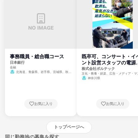
事務職員・総合職コース
既卒可、コンサート・イ
ント設営スタッフの電源
日本銀行
金融
門
株式会社ボルテック
北海道、青森県、岩手県、宮城県、秋田
文化・教養・娯楽、広告・メディア・マ
県、山形県、福島県、茨城県、群馬県、埼玉
ミ、電力・ガス・水道・エネルギー
神奈川県
県、東京都、神奈川県、新潟県、富山県、石
川県、福井県、山梨県、長野県、静岡県、愛
知県、京都府、大阪府、兵庫県、鳥取県、島
根県、岡山県、広島県、山口県、徳島県、香
川県、愛媛県、高知県、福岡県、佐賀県、長
お気に入り
お気に入り
崎県、熊本県、大分県、宮崎県、鹿児島県、
沖縄県
トップページへ
同じ勤務地の募集を探す