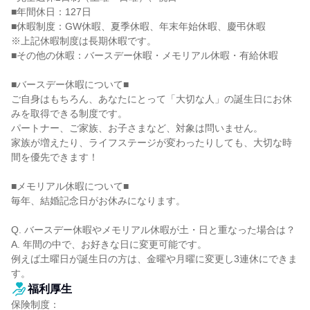
■年間休日：127日

■休暇制度：GW休暇、夏季休暇、年末年始休暇、慶弔休暇

※上記休暇制度は長期休暇です。

■その他の休暇：バースデー休暇・メモリアル休暇・有給休暇

■バースデー休暇について■

ご自身はもちろん、あなたにとって「大切な人」の誕生日にお休
みを取得できる制度です。

パートナー、ご家族、お子さまなど、対象は問いません。

家族が増えたり、ライフステージが変わったりしても、大切な時
間を優先できます！

■メモリアル休暇について■

毎年、結婚記念日がお休みになります。

Q. バースデー休暇やメモリアル休暇が土・日と重なった場合は？

A. 年間の中で、お好きな日に変更可能です。

例えば土曜日が誕生日の方は、金曜や月曜に変更し3連休にできま
す。
福利厚生
保険制度：
