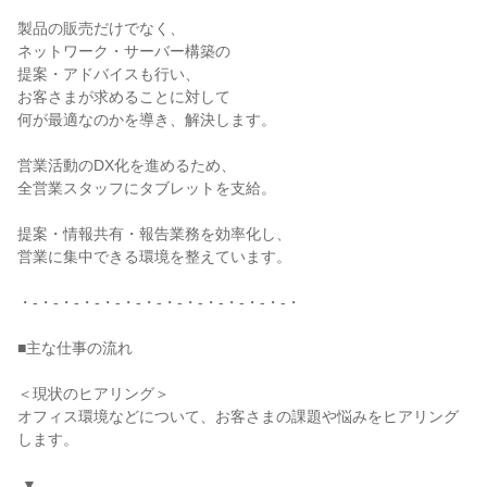
製品の販売だけでなく、

ネットワーク・サーバー構築の

提案・アドバイスも行い、

お客さまが求めることに対して

何が最適なのかを導き、解決します。

営業活動のDX化を進めるため、

全営業スタッフにタブレットを支給。

提案・情報共有・報告業務を効率化し、

営業に集中できる環境を整えています。

・-・-・-・-・-・-・-・-・-・-・-・-・-・

■主な仕事の流れ

＜現状のヒアリング＞

オフィス環境などについて、お客さまの課題や悩みをヒアリング
します。

 ▼
