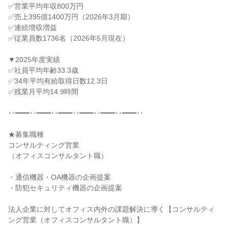
✅営業平均年収800万円

✅売上395億1400万円（2026年3月期）

✅連続増収増益

✅従業員数1736名（2026年5月現在）

▼2025年度実績

✅社員平均年齢33.3歳

✅34年平均有給取得日数12.3日

✅残業月平均14.9時間

･･━━･･━━･･━━･･━━･･━━･･━━･･

★募集職種

コンサルティング営業

（オフィスコンサルタント職）

・通信機器・OA機器の企画提案

・防犯セキュリティ機器の企画提案

法人企業に対してオフィス内外の課題解決に導く【コンサルティ
ング営業（オフィスコンサルタント職）】
