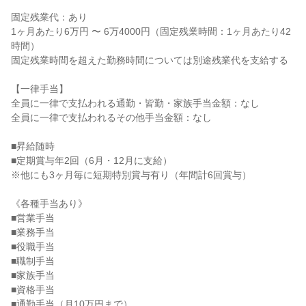
固定残業代：あり

1ヶ月あたり6万円 〜 6万4000円（固定残業時間：1ヶ月あたり42
時間）

固定残業時間を超えた勤務時間については別途残業代を支給する

【一律手当】

全員に一律で支払われる通勤・皆勤・家族手当金額：なし

全員に一律で支払われるその他手当金額：なし

■昇給随時

■定期賞与年2回（6月・12月に支給）

※他にも3ヶ月毎に短期特別賞与有り（年間計6回賞与）

《各種手当あり》

■営業手当

■業務手当

■役職手当

■職制手当

■家族手当

■資格手当

■通勤手当（月10万円まで）
