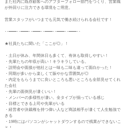
また社内に既存顧客へのアフターフォロー部門をつくり、営業職
が外回りに注力できる環境をご用意。

営業スタッフがいつまでも元気で働き続けられる会社です！

･･━━･･━━･･━━･･━━･･━━･･━━･･

★社員たちに聞いた「ここが◎」！

・土日が休み、年間休日も多くて、有休も取得しやすい！

・先輩たちの年収が高い！キラキラしている。

・説明会や面接が他社とは一味も二味も違って面白かった！

・同期が多いから楽しくて賑やかな雰囲気が◎

・内定をもらうまでに良いところも悪いところも全部見せてくれ
た会社

・先輩の面倒見が凄くいい！

・メンバーの多様性が凄い。全タイプが揃っている感じ

・目標とできる上司や先輩がいる

・経営者や決裁権を持つ偉い人など商談相手が凄くて人生勉強で
きる

・19時にはパソコンがシャットダウンするので残業ができないこ
と！
