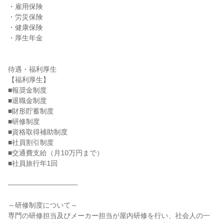
・雇用保険

・労災保険

・健康保険

・厚生年金

待遇・福利厚生

【福利厚生】

■報奨金制度

■退職金制度

■財形貯蓄制度

■研修制度

■資格取得補助制度

■社員割引制度

■交通費支給（月10万円まで）

■社員旅行年1回

――――――――――

～研修制度について～

専門の研修担当及びメーカー担当が屋内研修を行い、社会人の一