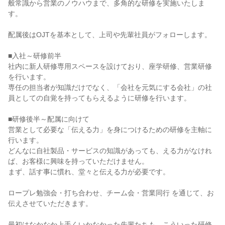
般常識から営業のノウハウまで、多角的な研修を実施いたしま
す。

配属後はOJTを基本として、上司や先輩社員がフォローします。

■入社～研修前半

社内に新人研修専用スペースを設けており、座学研修、営業研修
を行います。

専任の担当者が知識だけでなく、「会社を元気にする会社」の社
員としての自覚を持ってもらえるように研修を行います。

■研修後半～配属に向けて

営業として必要な「伝える力」を身につけるための研修を主軸に
行います。

どんなに自社製品・サービスの知識があっても、える力がなけれ
ば、お客様に興味を持っていただけません。

まず、話す事に慣れ、堂々と伝える力が必要です。

ロープレ勉強会・打ち合わせ、チーム会・営業同行 を通じて、お
伝えさせていただきます。

最初はなかなか上手くいかなかった先輩たちも、こういった研修