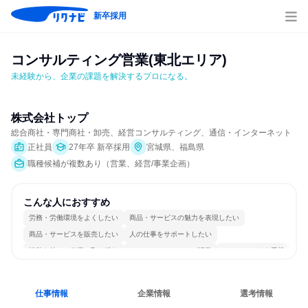
新卒採用
コンサルティング営業(東北エリア)
未経験から、企業の課題を解決するプロになる。
株式会社トップ
総合商社・専門商社・卸売、経営コンサルティング、通信・インターネット
正社員
27年卒 新卒採用
宮城県、福島県
職種候補が複数あり（営業、経営/事業企画）
こんな人におすすめ
労務・労働環境をよくしたい
商品・サービスの魅力を表現したい
商品・サービスを販売したい
人の仕事をサポートしたい
情熱を持って仕事に取り組む
コミュニケーションが活発
チームワークを重視
若手が裁量を持てる環境
人とたくさん会話する
仕事情報
企業情報
選考情報