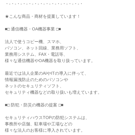
・-・-・-・-・-・-・-・-・-・-・-・-・-・

★こんな商品・商材を提案しています！

■□ 通信機器・OA機器事業 □■

法人で使うコピー機、スマホ、

パソコン、ネット回線、業務用ソフト、

業務用システム、FAX・電話等、

様々な通信機器やOA機器を取り扱っています。

最近では法人企業のAIやITの導入に伴って、

情報漏洩防止のためのパソコンや

ネットのセキュリティソフト、

セキュリティ機器などの取り扱いも増えています。

■□ 防犯・防災の機器の提案 □■

セキュリティハウスTOPの防犯システムは、

事務所や店舗、駐車場や工場などの

様々な法人のお客様に導入されています。
