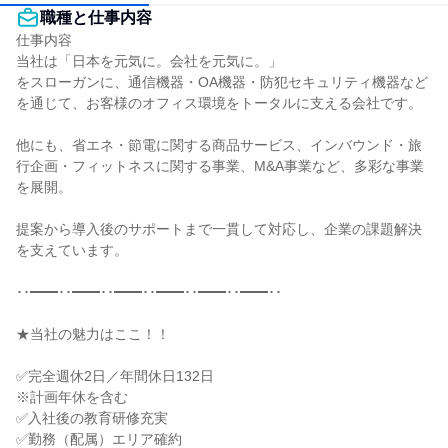
職種と仕事内容
仕事内容

当社は「日本を元気に。会社を元気に。」

をスローガンに、通信機器・OA機器・防犯セキュリティ機器など
を通じて、お客様のオフィス環境をトータルに支える会社です。

他にも、省エネ・節電に関する商品サービス、インバウンド・旅
行企画・フィットネスに関する事業、M&A事業など、多彩な事業
を展開。

提案から導入後のサポートまで一貫して対応し、企業の課題解決
を支えています。

･･━━･･━━･･━━･･━━･･━━･･━━･･

★当社の魅力はここ！！

✅完全週休2日／年間休日132日

※計画年休を含む

✅入社後の教育研修充実

✅勤務（配属）エリア確約
