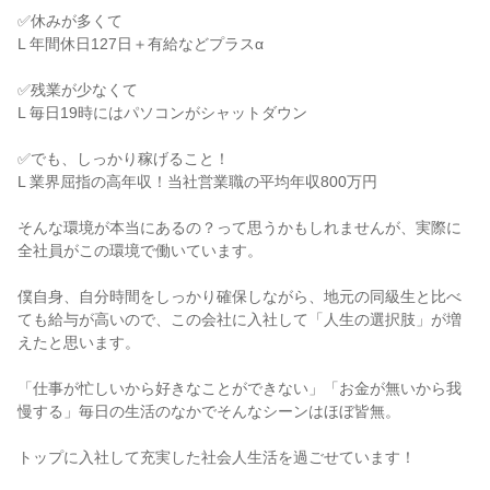
✅休みが多くて

L 年間休日127日＋有給などプラスα

✅残業が少なくて

L 毎日19時にはパソコンがシャットダウン

✅でも、しっかり稼げること！

L 業界屈指の高年収！当社営業職の平均年収800万円

そんな環境が本当にあるの？って思うかもしれませんが、実際に
全社員がこの環境で働いています。

僕自身、自分時間をしっかり確保しながら、地元の同級生と比べ
ても給与が高いので、この会社に入社して「人生の選択肢」が増
えたと思います。

「仕事が忙しいから好きなことができない」「お金が無いから我
慢する」毎日の生活のなかでそんなシーンはほぼ皆無。

トップに入社して充実した社会人生活を過ごせています！
