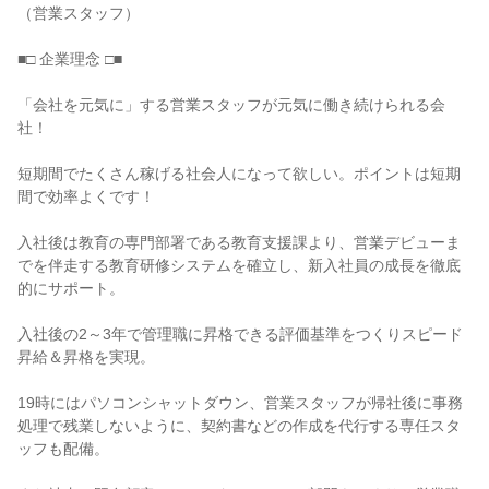
（営業スタッフ）

■□ 企業理念 □■

「会社を元気に」する営業スタッフが元気に働き続けられる会
社！

短期間でたくさん稼げる社会人になって欲しい。ポイントは短期
間で効率よくです！

入社後は教育の専門部署である教育支援課より、営業デビューま
でを伴走する教育研修システムを確立し、新入社員の成長を徹底
的にサポート。

入社後の2～3年で管理職に昇格できる評価基準をつくりスピード
昇給＆昇格を実現。

19時にはパソコンシャットダウン、営業スタッフが帰社後に事務
処理で残業しないように、契約書などの作成を代行する専任スタ
ッフも配備。
