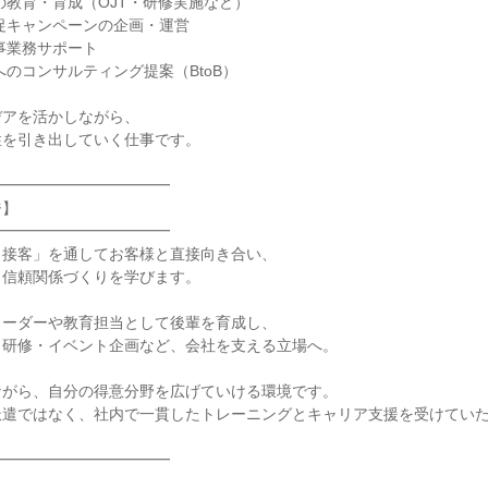
の教育・育成（OJT・研修実施など）

促キャンペーンの企画・運営

事業務サポート

のコンサルティング提案（BtoB）

アを活かしながら、

を引き出していく仕事です。

━━━━━━━━━━━

】

━━━━━━━━━━━

接客」を通してお客様と直接向き合い、

信頼関係づくりを学びます。

ーダーや教育担当として後輩を育成し、

研修・イベント企画など、会社を支える立場へ。

がら、自分の得意分野を広げていける環境です。

遣ではなく、社内で一貫したトレーニングとキャリア支援を受けていた
━━━━━━━━━━━


