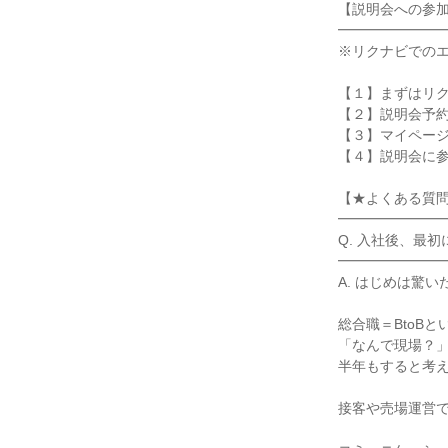
【説明会への参加
━━━━━━━━
※リクナビでのエ
【１】まずはリク
【２】説明会予約
【３】マイページ
【４】説明会に参
【★よくある質問
━━━━━━━━
Q. 入社後、最初
━━━━━━━━
A. はじめは驚
総合職＝BtoB
「なんで現場？」
半年もすると考え
接客や売場運営で