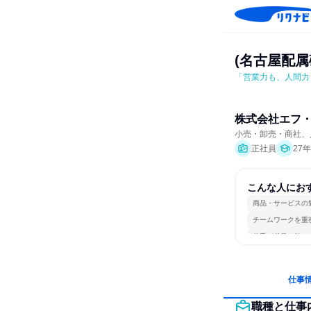
(名古屋配
「営業力も、人間力
株式会社エフ
小売・卸売・商社、
正社員
27
こんな人にお
商品・サービスの
チームワークを重
若手が裁量を持て
仕事
職種と仕事