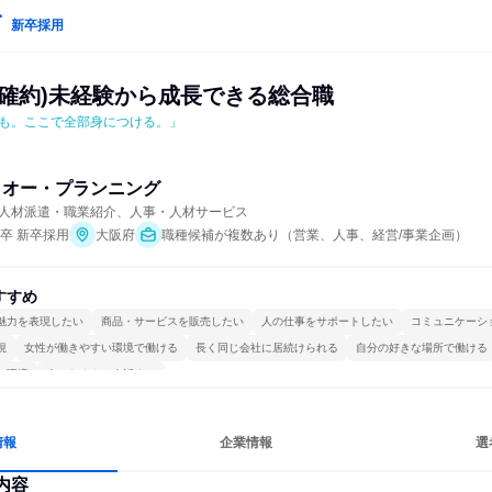
新卒採用
属確約)未経験から成長できる総合職
も。ここで全部身につける。」
・オー・プランニング
人材派遣・職業紹介、人事・人材サービス
年卒 新卒採用
大阪府
職種候補が複数あり（営業、人事、経営/事業企画）
すすめ
魅力を表現したい
商品・サービスを販売したい
人の仕事をサポートしたい
コミュニケーシ
視
女性が働きやすい環境で働ける
長く同じ会社に居続けられる
自分の好きな場所で働ける
る環境
人とたくさん会話する
情報
企業情報
選
内容