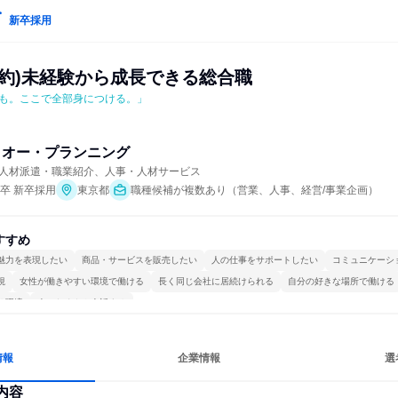
新卒採用
確約)未経験から成長できる総合職
も。ここで全部身につける。」
・オー・プランニング
人材派遣・職業紹介、人事・人材サービス
年卒 新卒採用
東京都
職種候補が複数あり（営業、人事、経営/事業企画）
すすめ
魅力を表現したい
商品・サービスを販売したい
人の仕事をサポートしたい
コミュニケーシ
視
女性が働きやすい環境で働ける
長く同じ会社に居続けられる
自分の好きな場所で働ける
る環境
人とたくさん会話する
情報
企業情報
選
内容