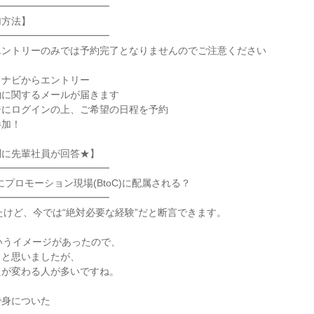
━━━━━━━━━━━

方法】

━━━━━━━━━━━

ントリーのみでは予約完了となりませんのでご注意ください

ナビからエントリー

に関するメールが届きます

にログインの上、ご希望の日程を予約

加！

に先輩社員が回答★】

━━━━━━━━━━━

にプロモーション現場(BtoC)に配属される？

━━━━━━━━━━━

いたけど、今では“絶対必要な経験”だと断言できます。

というイメージがあったので、

と思いましたが、

が変わる人が多いですね。

身についた
