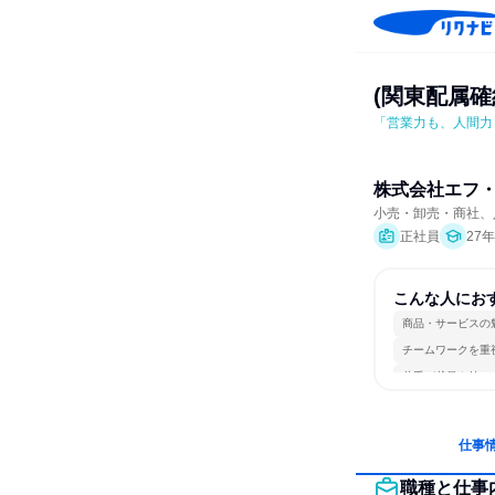
(関東配属
「営業力も、人間力
株式会社エフ
小売・卸売・商社、
正社員
27
こんな人にお
商品・サービスの
チームワークを重
若手が裁量を持て
仕事
職種と仕事