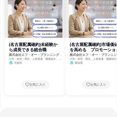
(名古屋配属確約)未経験か
(名古屋配属確約)市場価
ら成長できる総合職
を高める プロモーショ
職
株式会社エフ・オー・プランニング
株式会社エフ・オー・プランニン
小売・卸売・商社、人材派遣・職業紹介、人
小売・卸売・商社、人材派遣・職業紹介
事・人材サービス
事・人材サービス
大阪府
愛知県
お気に入り
お気に入り