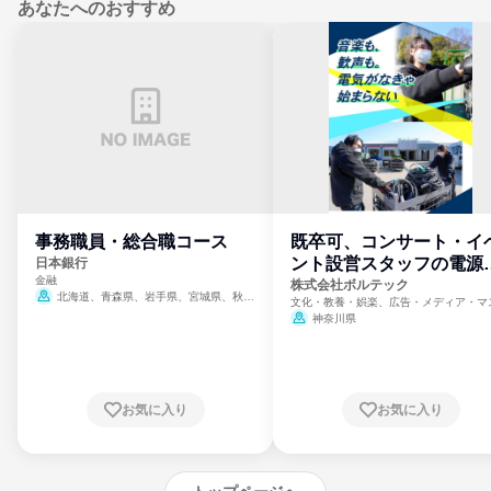
あなたへのおすすめ
事務職員・総合職コース
既卒可、コンサート・イ
ント設営スタッフの電源
日本銀行
金融
門
株式会社ボルテック
北海道、青森県、岩手県、宮城県、秋田
文化・教養・娯楽、広告・メディア・マ
県、山形県、福島県、茨城県、群馬県、埼玉
ミ、電力・ガス・水道・エネルギー
神奈川県
県、東京都、神奈川県、新潟県、富山県、石
川県、福井県、山梨県、長野県、静岡県、愛
知県、京都府、大阪府、兵庫県、鳥取県、島
根県、岡山県、広島県、山口県、徳島県、香
川県、愛媛県、高知県、福岡県、佐賀県、長
お気に入り
お気に入り
崎県、熊本県、大分県、宮崎県、鹿児島県、
沖縄県