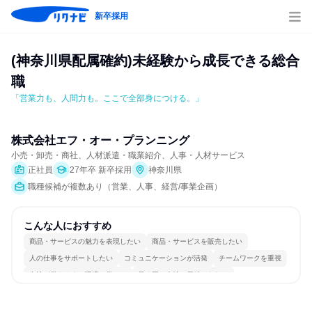
新卒採用
(神奈川県配属確約)未経験から成長できる総合
職
「営業力も、人間力も。ここで全部身につける。」
株式会社エフ・オー・プランニング
小売・卸売・商社、人材派遣・職業紹介、人事・人材サービス
正社員
27年卒 新卒採用
神奈川県
職種候補が複数あり（営業、人事、経営/事業企画）
こんな人におすすめ
商品・サービスの魅力を表現したい
商品・サービスを販売したい
人の仕事をサポートしたい
コミュニケーションが活発
チームワークを重視
女性が働きやすい環境で働ける
長く同じ会社に居続けられる
自分の好きな場所で働ける
若手が裁量を持てる環境
人とたくさん会話する