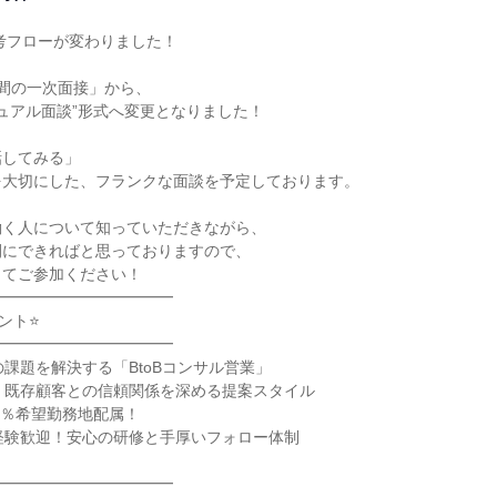
選考フローが変わりました！

間の一次面接」から、

ジュアル面談”形式へ変更となりました！

してみる」

大切にした、フランクな面談を予定しております。

く人について知っていただきながら、

にできればと思っておりますので、

てご参加ください！

━━━━━━━━━━━

ト⭐

━━━━━━━━━━━

課題を解決する「BtoBコンサル営業」

！既存顧客との信頼関係を深める提案スタイル

0％希望勤務地配属！

経験歓迎！安心の研修と手厚いフォロー体制

━━━━━━━━━━━
