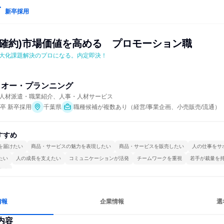
新卒採用
属確約)市場価値を高める　プロモーション職
大化課題解決のプロになる。内定即決！
・オー・プランニング
人材派遣・職業紹介、人事・人材サービス
年卒 新卒採用
千葉県
職種候補が複数あり（経営/事業企画、小売販売/流通）
すすめ
を届けたい
商品・サービスの魅力を表現したい
商品・サービスを販売したい
人の仕事をサ
たい
人の成長を支えたい
コミュニケーションが活発
チームワークを重視
若手が裁量を
する
情報
企業情報
選
内容