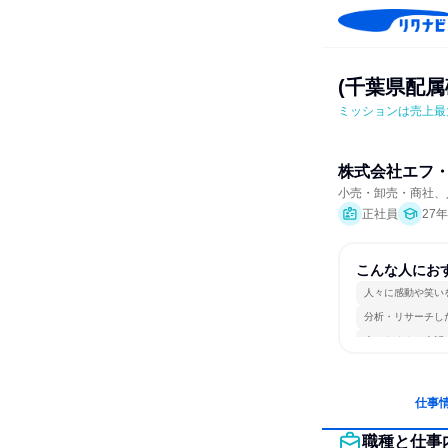
(千葉県配
ミッションは売上最
株式会社エフ
小売・卸売・商社、
正社員
27
こんな人にお
人々に感動や笑い
分析・リサーチし
人とたくさん会話
仕事
職種と仕事