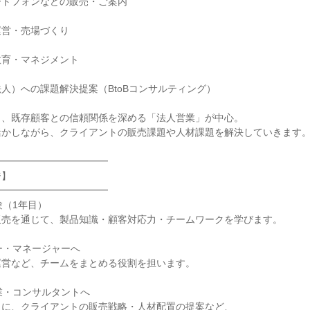
トフォンなどの販売・ご案内

営・売場づくり

育・マネジメント

人）への課題解決提案（BtoBコンサルティング）

、既存顧客との信頼関係を深める「法人営業」が中心。

かしながら、クライアントの販売課題や人材課題を解決していきます。
━━━━━━━━━━━

】

━━━━━━━━━━━

験（1年目）

売を通じて、製品知識・顧客対応力・チームワークを学びます。

ー・マネージャーへ

営など、チームをまとめる役割を担います。

業・コンサルタントへ

に、クライアントの販売戦略・人材配置の提案など、
