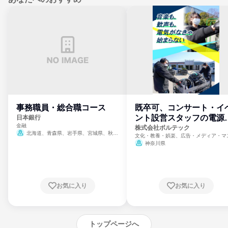
事務職員・総合職コース
既卒可、コンサート・イ
ント設営スタッフの電源
日本銀行
金融
門
株式会社ボルテック
北海道、青森県、岩手県、宮城県、秋田
文化・教養・娯楽、広告・メディア・マ
県、山形県、福島県、茨城県、群馬県、埼玉
ミ、電力・ガス・水道・エネルギー
神奈川県
県、東京都、神奈川県、新潟県、富山県、石
川県、福井県、山梨県、長野県、静岡県、愛
知県、京都府、大阪府、兵庫県、鳥取県、島
根県、岡山県、広島県、山口県、徳島県、香
川県、愛媛県、高知県、福岡県、佐賀県、長
お気に入り
お気に入り
崎県、熊本県、大分県、宮崎県、鹿児島県、
沖縄県
トップページへ