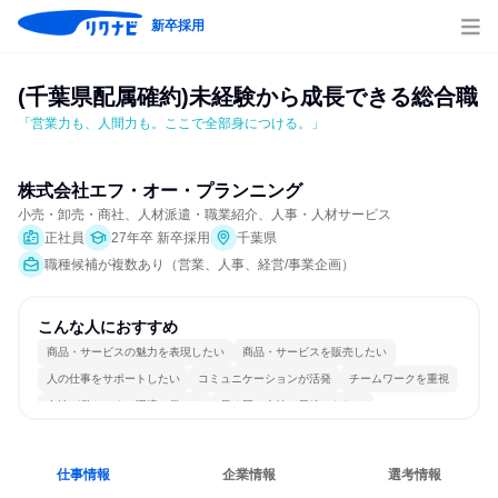
新卒採用
(千葉県配属確約)未経験から成長できる総合職
「営業力も、人間力も。ここで全部身につける。」
株式会社エフ・オー・プランニング
小売・卸売・商社、人材派遣・職業紹介、人事・人材サービス
正社員
27年卒 新卒採用
千葉県
職種候補が複数あり（営業、人事、経営/事業企画）
こんな人におすすめ
商品・サービスの魅力を表現したい
商品・サービスを販売したい
人の仕事をサポートしたい
コミュニケーションが活発
チームワークを重視
女性が働きやすい環境で働ける
長く同じ会社に居続けられる
自分の好きな場所で働ける
若手が裁量を持てる環境
人とたくさん会話する
仕事情報
企業情報
選考情報