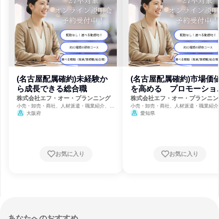
(名古屋配属確約)未経験か
(名古屋配属確約)市場価
ら成長できる総合職
を高める プロモーショ
職
株式会社エフ・オー・プランニング
株式会社エフ・オー・プランニン
小売・卸売・商社、人材派遣・職業紹介、人
小売・卸売・商社、人材派遣・職業紹介
事・人材サービス
事・人材サービス
大阪府
愛知県
お気に入り
お気に入り
あなたへのおすすめ