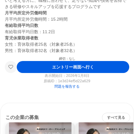
いと考える方に、職種に合わせて、足りない知識や技術を習得で
月平均所定外労働時間
有給取得平均日数
育児休業取得者数
女性：育休取得者25名（対象者25名）

締切：なし
エントリー画面へ行く
表示開始日：2026年1月8日
原稿ID：
1e3d24ef5d22a629
問題を報告する
この企業の募集
すべて見る