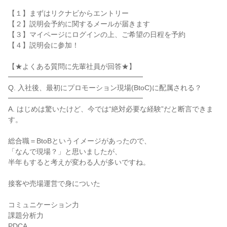
【１】まずはリクナビからエントリー

【２】説明会予約に関するメールが届きます

【３】マイページにログインの上、ご希望の日程を予約

【４】説明会に参加！

【★よくある質問に先輩社員が回答★】

━━━━━━━━━━━━━━━━━━━

Q. 入社後、最初にプロモーション現場(BtoC)に配属される？

━━━━━━━━━━━━━━━━━━━

A. はじめは驚いたけど、今では“絶対必要な経験”だと断言できま
す。

総合職＝BtoBというイメージがあったので、

「なんで現場？」と思いましたが、

半年もすると考えが変わる人が多いですね。

接客や売場運営で身についた

コミュニケーション力

課題分析力

PDCA
