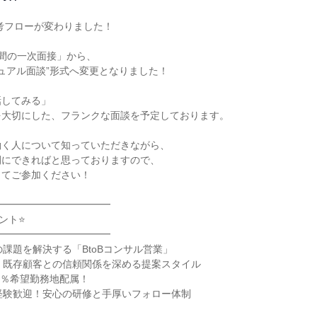
選考フローが変わりました！

間の一次面接」から、

ジュアル面談”形式へ変更となりました！

してみる」

大切にした、フランクな面談を予定しております。

く人について知っていただきながら、

にできればと思っておりますので、

てご参加ください！

━━━━━━━━━━━

ト⭐

━━━━━━━━━━━

課題を解決する「BtoBコンサル営業」

！既存顧客との信頼関係を深める提案スタイル

0％希望勤務地配属！

経験歓迎！安心の研修と手厚いフォロー体制
