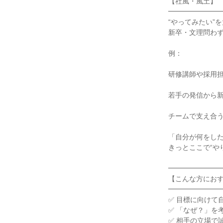
【社風・風土】

━━━━━━━━
“やってみたい”
新卒・文理問わず
例：

研修講師や採用担
若手の発信から新
チームで支え合う
「自分が何をした
きっとここで“や
━━━━━━━━
【こんな方におす
━━━━━━━━
✅ 目標に向けて
✅ 「なぜ？」を
✅ 相手の立場で