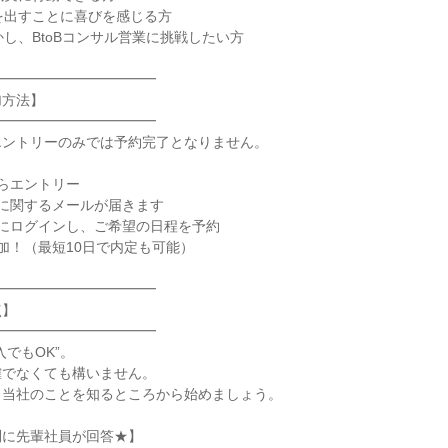
を出すことに喜びを感じる方

し、BtoBコンサル営業に挑戦したい方

━━━━━━━━━━━

方法】

━━━━━━━━━━━

ントリーのみでは予約完了となりません。

らエントリー

に関するメールが届きます

にログインし、ご希望の日程を予約

加！（最短10日で内定も可能）

━━━━━━━━━━━

】

━━━━━━━━━━━

でもOK”。

でなくても構いません。

当社のことを知るところから始めましょう。

に先輩社員が回答★】
