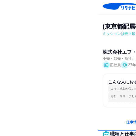
(東京都配
ミッションは売上最
株式会社エフ
小売・卸売・商社、
正社員
27
こんな人にお
人々に感動や笑い
分析・リサーチし
人とたくさん会話
仕事
職種と仕事