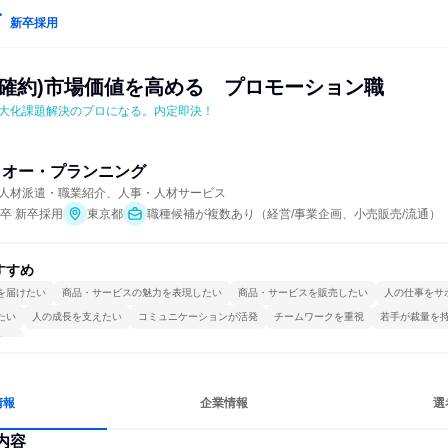
新卒採用
属確約)市場価値を高める　プロモーション職
大化課題解決のプロになる。内定即決！
・オー・プランニング
人材派遣・職業紹介、人事・人材サービス
年卒 新卒採用
東京都
職種候補が複数あり（経営/事業企画、小売販売/流通）
すすめ
を届けたい
商品・サービスの魅力を表現したい
商品・サービスを販売したい
人の仕事をサ
たい
人の成長を支えたい
コミュニケーションが活発
チームワークを重視
若手が裁量を
する
情報
企業情報
選
内容