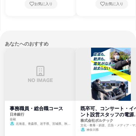
お気に入り
お気に入り
あなたへのおすすめ
事務職員・総合職コース
既卒可、コンサート・イ
ント設営スタッフの電源
日本銀行
金融
門
株式会社ボルテック
北海道、青森県、岩手県、宮城県、秋田
文化・教養・娯楽、広告・メディア・マ
県、山形県、福島県、茨城県、群馬県、埼玉
ミ、電力・ガス・水道・エネルギー
神奈川県
県、東京都、神奈川県、新潟県、富山県、石