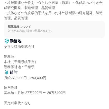
・核酸関連化合物を中心とした医薬（原薬）・化成品のバイオ合
成研究開発、製造管理、品質管理

・抗体などの免疫学的手法を用いた体外診断薬の研究開発、製造
管理、品質管理
配属職種について
入社後は記載の職種で配属されます。
勤務地
ヤマサ醬油株式会社

勤務地

本社（千葉県銚子市）

勤務候補地：千葉県
給与
月給270,200円～293,400円
給与詳細

基本給：月給 27万200円 〜 29万3400円

固定残業代：なし
