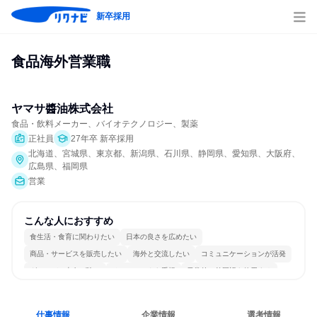
新卒採用
食品海外営業職
ヤマサ醬油株式会社
食品・飲料メーカー、バイオテクノロジー、製薬
正社員
27年卒 新卒採用
北海道、宮城県、東京都、新潟県、石川県、静岡県、愛知県、大阪府、
広島県、福岡県
営業
こんな人におすすめ
食生活・食育に関わりたい
日本の良さを広めたい
商品・サービスを販売したい
海外と交流したい
コミュニケーションが活発
グローバル志向が強い
チームワークを重視
日常的に外国語を使用する
仕事情報
企業情報
選考情報