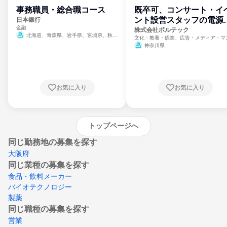
事務職員・総合職コース
既卒可、コンサート・イ
ント設営スタッフの電源
日本銀行
金融
門
株式会社ボルテック
北海道、青森県、岩手県、宮城県、秋田
文化・教養・娯楽、広告・メディア・マ
県、山形県、福島県、茨城県、群馬県、埼玉
ミ、電力・ガス・水道・エネルギー
神奈川県
県、東京都、神奈川県、新潟県、富山県、石
川県、福井県、山梨県、長野県、静岡県、愛
知県、京都府、大阪府、兵庫県、鳥取県、島
根県、岡山県、広島県、山口県、徳島県、香
川県、愛媛県、高知県、福岡県、佐賀県、長
お気に入り
お気に入り
崎県、熊本県、大分県、宮崎県、鹿児島県、
沖縄県
トップページへ
同じ勤務地の募集を探す
大阪府
同じ業種の募集を探す
食品・飲料メーカー
バイオテクノロジー
製薬
同じ職種の募集を探す
営業