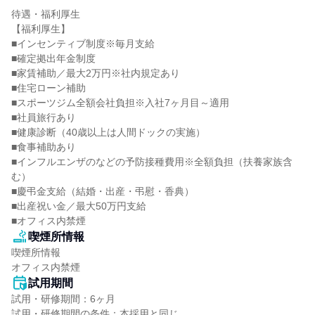
待遇・福利厚生

【福利厚生】

■インセンティブ制度※毎月支給

■確定拠出年金制度

■家賃補助／最大2万円※社内規定あり

■住宅ローン補助

■スポーツジム全額会社負担※入社7ヶ月目～適用

■社員旅行あり

■健康診断（40歳以上は人間ドックの実施）

■食事補助あり

■インフルエンザのなどの予防接種費用※全額負担（扶養家族含
む）

■慶弔金支給（結婚・出産・弔慰・香典）

■出産祝い金／最大50万円支給

■オフィス内禁煙
喫煙所情報
喫煙所情報

オフィス内禁煙
試用期間
試用・研修期間：6ヶ月

試用・研修期間の条件：本採用と同じ
