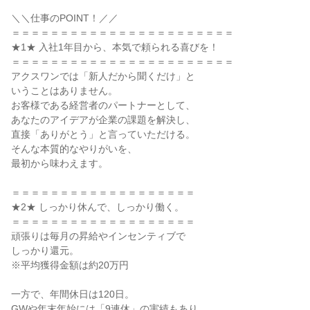
＼＼仕事のPOINT！／／

＝＝＝＝＝＝＝＝＝＝＝＝＝＝＝＝＝＝＝＝＝＝＝

★1★ 入社1年目から、本気で頼られる喜びを！

＝＝＝＝＝＝＝＝＝＝＝＝＝＝＝＝＝＝＝＝＝＝＝

アクスワンでは「新人だから聞くだけ」と

いうことはありません。

お客様である経営者のパートナーとして、

あなたのアイデアが企業の課題を解決し、

直接「ありがとう」と言っていただける。

そんな本質的なやりがいを、

最初から味わえます。

＝＝＝＝＝＝＝＝＝＝＝＝＝＝＝＝＝＝＝

★2★ しっかり休んで、しっかり働く。

＝＝＝＝＝＝＝＝＝＝＝＝＝＝＝＝＝＝＝

頑張りは毎月の昇給やインセンティブで

しっかり還元。

※平均獲得金額は約20万円

一方で、年間休日は120日。

GWや年末年始には「9連休」の実績もあり
