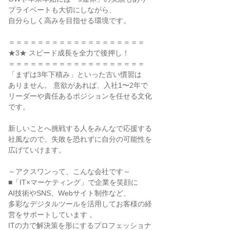
プライベートも大切にしながら、

自分らしく高みを目指せる環境です。

＝＝＝＝＝＝＝＝＝＝＝＝＝＝＝＝＝＝＝

★3★ スピード成長を全力で後押し！

＝＝＝＝＝＝＝＝＝＝＝＝＝＝＝＝＝＝＝

「まずは3年下積み」といった古い慣習は

ありません。 意欲があれば、入社1〜2年で

リーダーや責任あるポジションを任せる文化

です。

新しいことへ挑戦する人をみんなで応援する

社風なので、失敗を恐れずに自分の可能性を

広げていけます。

～アクスワンって、こんな会社です～

■「IT×マーケティング」で企業を笑顔に

AI技術やSNS、Webサイト制作など、

多彩なデジタルツールを活用してお客様の経

営をサポートしています 。

ITの力で解決策を形にするプロフェッショナ
