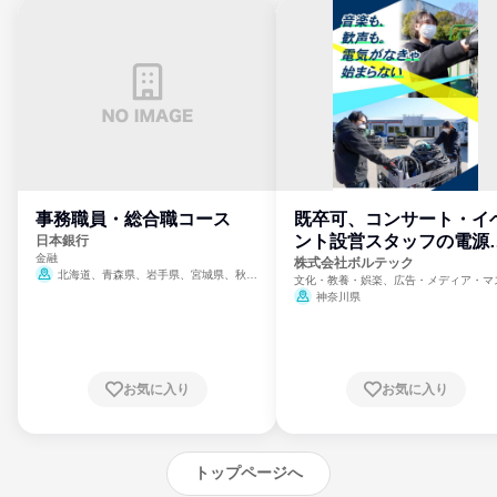
事務職員・総合職コース
既卒可、コンサート・イ
ント設営スタッフの電源
日本銀行
金融
門
株式会社ボルテック
北海道、青森県、岩手県、宮城県、秋田
文化・教養・娯楽、広告・メディア・マ
県、山形県、福島県、茨城県、群馬県、埼玉
ミ、電力・ガス・水道・エネルギー
神奈川県
県、東京都、神奈川県、新潟県、富山県、石
川県、福井県、山梨県、長野県、静岡県、愛
知県、京都府、大阪府、兵庫県、鳥取県、島
根県、岡山県、広島県、山口県、徳島県、香
川県、愛媛県、高知県、福岡県、佐賀県、長
お気に入り
お気に入り
崎県、熊本県、大分県、宮崎県、鹿児島県、
沖縄県
トップページへ