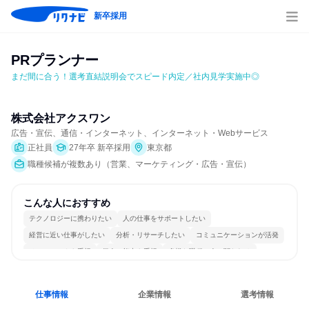
新卒採用
PRプランナー
まだ間に合う！選考直結説明会でスピード内定／社内見学実施中◎
株式会社アクスワン
広告・宣伝、通信・インターネット、インターネット・Webサービス
正社員
27年卒 新卒採用
東京都
職種候補が複数あり（営業、マーケティング・広告・宣伝）
こんな人におすすめ
テクノロジーに携わりたい
人の仕事をサポートしたい
経営に近い仕事がしたい
分析・リサーチしたい
コミュニケーションが活発
チームワークを重視
個人の能力を重視
多様な職種の人と関われる
若手が裁量を持てる環境
人とたくさん会話する
仕事情報
企業情報
選考情報