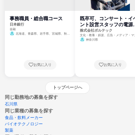
事務職員・総合職コース
既卒可、コンサート・イ
ント設営スタッフの電源
日本銀行
金融
門
株式会社ボルテック
北海道、青森県、岩手県、宮城県、秋田
文化・教養・娯楽、広告・メディア・マ
県、山形県、福島県、茨城県、群馬県、埼玉
ミ、電力・ガス・水道・エネルギー
神奈川県
県、東京都、神奈川県、新潟県、富山県、石
川県、福井県、山梨県、長野県、静岡県、愛
知県、京都府、大阪府、兵庫県、鳥取県、島
根県、岡山県、広島県、山口県、徳島県、香
川県、愛媛県、高知県、福岡県、佐賀県、長
お気に入り
お気に入り
崎県、熊本県、大分県、宮崎県、鹿児島県、
沖縄県
トップページへ
同じ勤務地の募集を探す
石川県
同じ業種の募集を探す
食品・飲料メーカー
バイオテクノロジー
製薬