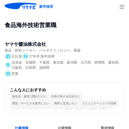
新卒採用
食品海外技術営業職
ヤマサ醬油株式会社
食品・飲料メーカー、バイオテクノロジー、製薬
正社員
27年卒 新卒採用
北海道、宮城県、千葉県、東京都、新潟県、石川県、静岡県、愛知県、
大阪府、広島県、福岡県
営業
こんな人におすすめ
食生活・食育に関わりたい
日本の良さを広めたい
商品・サービスを販売したい
海外と交流したい
コミュニケーションが活発
グローバル志向が強い
チームワークを重視
日常的に外国語を使用する
仕事情報
企業情報
選考情報