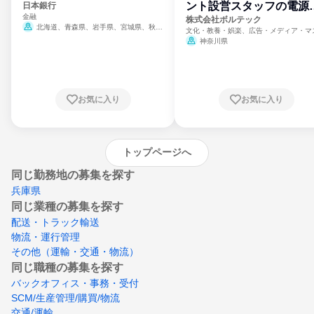
ント設営スタッフの電源
日本銀行
金融
門
株式会社ボルテック
北海道、青森県、岩手県、宮城県、秋田
文化・教養・娯楽、広告・メディア・マ
県、山形県、福島県、茨城県、群馬県、埼玉
ミ、電力・ガス・水道・エネルギー
神奈川県
県、東京都、神奈川県、新潟県、富山県、石
川県、福井県、山梨県、長野県、静岡県、愛
知県、京都府、大阪府、兵庫県、鳥取県、島
根県、岡山県、広島県、山口県、徳島県、香
川県、愛媛県、高知県、福岡県、佐賀県、長
お気に入り
お気に入り
崎県、熊本県、大分県、宮崎県、鹿児島県、
沖縄県
トップページへ
同じ勤務地の募集を探す
兵庫県
同じ業種の募集を探す
配送・トラック輸送
物流・運行管理
その他（運輸・交通・物流）
同じ職種の募集を探す
バックオフィス・事務・受付
SCM/生産管理/購買/物流
交通/運輸