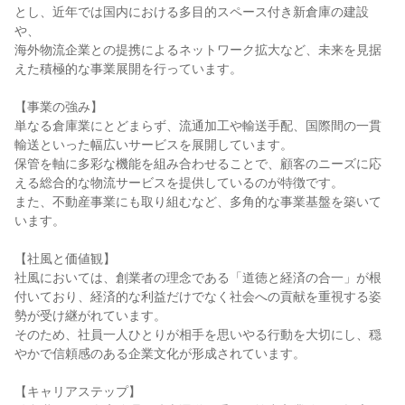
とし、近年では国内における多目的スペース付き新倉庫の建設
や、

海外物流企業との提携によるネットワーク拡大など、未来を見据
えた積極的な事業展開を行っています。

【事業の強み】

単なる倉庫業にとどまらず、流通加工や輸送手配、国際間の一貫
輸送といった幅広いサービスを展開しています。

保管を軸に多彩な機能を組み合わせることで、顧客のニーズに応
える総合的な物流サービスを提供しているのが特徴です。

また、不動産事業にも取り組むなど、多角的な事業基盤を築いて
います。

【社風と価値観】

社風においては、創業者の理念である「道徳と経済の合一」が根
付いており、経済的な利益だけでなく社会への貢献を重視する姿
勢が受け継がれています。

そのため、社員一人ひとりが相手を思いやる行動を大切にし、穏
やかで信頼感のある企業文化が形成されています。

【キャリアステップ】
