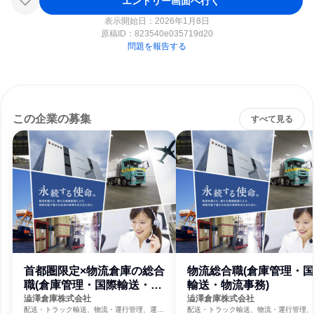
エントリー画面へ行く
表示開始日：2026年1月8日
原稿ID：
823540e035719d20
問題を報告する
この企業の募集
すべて見る
首都圏限定×物流倉庫の総合
物流総合職(倉庫管理・
職(倉庫管理・国際輸送・物
輸送・物流事務)
流事務)
澁澤倉庫株式会社
澁澤倉庫株式会社
配送・トラック輸送、物流・運行管理、運
配送・トラック輸送、物流・運行管理、