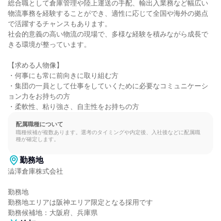
総合職として倉庫管理や陸上運送の手配、輸出入業務など幅広い
物流事務を経験することができ、適性に応じて全国や海外の拠点
で活躍するチャンスもあります。

社会的意義の高い物流の現場で、多様な経験を積みながら成長で
きる環境が整っています。

【求める人物像】

・何事にも常に前向きに取り組む方

・集団の一員として仕事をしていくために必要なコミュニケーシ
ョン力をお持ちの方

・柔軟性、粘り強さ、自主性をお持ちの方
配属職種について
職種候補が複数あります。選考のタイミングや内定後、入社後などに配属職
種が確定します。
勤務地
澁澤倉庫株式会社

勤務地

勤務地エリアは阪神エリア限定となる採用です

勤務候補地：大阪府、兵庫県