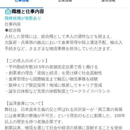
仕事情報
企業情報
選考情報
職種と仕事内容
職種候補が複数あり
仕事内容

◆総合職

入社した皆様には、総合職として本人の適性などを踏まえ、

大阪府・兵庫県の拠点において倉庫管理や陸上運送手配、輸出入
手続きなど、さまざまな物流事務を担当していただきます。

【この求人のポイント】

・平均勤続年数18.5年の老舗安定企業で長く働ける

・創業者の理念「道徳と経済」を受け継ぐ社会貢献性

・倉庫管理から国際輸送まで幅広い物流事務を経験

・阪神エリア限定採用！地域に根差してキャリア形成

・誕生日休暇など充実の休暇制度とワークライフバランス

【澁澤倉庫について】

弊社は、日本資本主義の父と呼ばれる渋沢栄一が「商工業の発展
には倉庫業の整備が不可欠」という理念のもとに創業した、100年
以上の歴史を持つ老舗企業です。

創業以来、物流を通じて社会や経済の発展に貢献することを使命