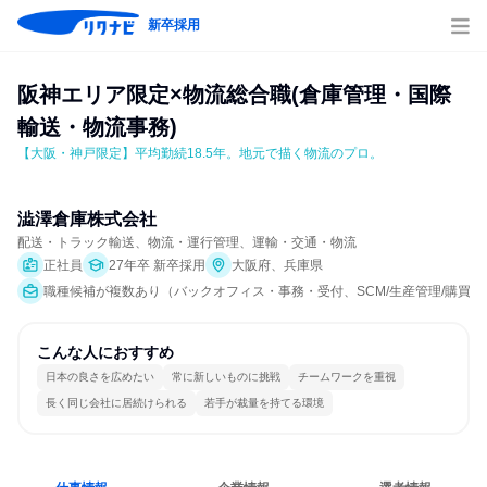
新卒採用
阪神エリア限定×物流総合職(倉庫管理・国際
輸送・物流事務)
【大阪・神戸限定】平均勤続18.5年。地元で描く物流のプロ。
澁澤倉庫株式会社
配送・トラック輸送、物流・運行管理、運輸・交通・物流
正社員
27年卒 新卒採用
大阪府、兵庫県
職種候補が複数あり（バックオフィス・事務・受付、SCM/生産管理/購買/物
こんな人におすすめ
日本の良さを広めたい
常に新しいものに挑戦
チームワークを重視
長く同じ会社に居続けられる
若手が裁量を持てる環境