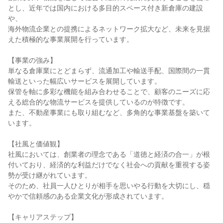
とし、近年では国内における多目的スペース付き新倉庫の建設
や、

海外物流企業との提携によるネットワーク拡大など、未来を見据
えた積極的な事業展開を行っています。

【事業の強み】

単なる倉庫業にとどまらず、流通加工や輸送手配、国際間の一貫
輸送といった幅広いサービスを展開しています。

保管を軸に多彩な機能を組み合わせることで、顧客のニーズに応
える総合的な物流サービスを提供しているのが特徴です。

また、不動産事業にも取り組むなど、多角的な事業基盤を築いて
います。

【社風と価値観】

社風においては、創業者の理念である「道徳と経済の合一」が根
付いており、経済的な利益だけでなく社会への貢献を重視する姿
勢が受け継がれています。

そのため、社員一人ひとりが相手を思いやる行動を大切にし、穏
やかで信頼感のある企業文化が形成されています。

【キャリアステップ】
