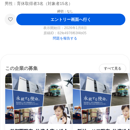
締切：なし
エントリー画面へ行く
表示開始日：2026年1月8日
原稿ID：
82fe4976f63f4b05
問題を報告する
この企業の募集
すべて見る