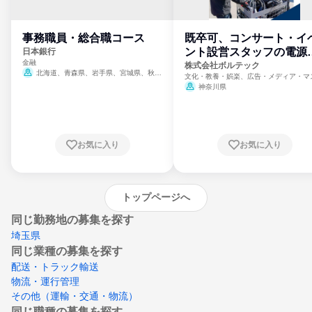
事務職員・総合職コース
既卒可、コンサート・イ
ント設営スタッフの電源
日本銀行
金融
門
株式会社ボルテック
北海道、青森県、岩手県、宮城県、秋田
文化・教養・娯楽、広告・メディア・マ
県、山形県、福島県、茨城県、群馬県、埼玉
ミ、電力・ガス・水道・エネルギー
神奈川県
県、東京都、神奈川県、新潟県、富山県、石
川県、福井県、山梨県、長野県、静岡県、愛
知県、京都府、大阪府、兵庫県、鳥取県、島
根県、岡山県、広島県、山口県、徳島県、香
川県、愛媛県、高知県、福岡県、佐賀県、長
お気に入り
お気に入り
崎県、熊本県、大分県、宮崎県、鹿児島県、
沖縄県
トップページへ
同じ勤務地の募集を探す
埼玉県
同じ業種の募集を探す
配送・トラック輸送
物流・運行管理
その他（運輸・交通・物流）
同じ職種の募集を探す