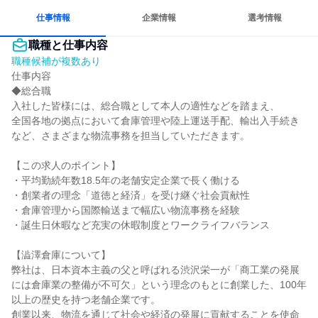
仕事情報
企業情報
選考情報
職種と仕事内容
職種候補が複数あり
仕事内容

◆総合職

入社した皆様には、総合職として本人の適性などを踏まえ、

全国各地の拠点において倉庫管理や陸上運送手配、輸出入手続き
など、さまざまな物流事務を担当していただきます。

【この求人のポイント】

・平均勤続年数18.5年の老舗安定企業で長く働ける

・創業者の理念「道徳と経済」を受け継ぐ社会貢献性

・倉庫管理から国際輸送まで幅広い物流事務を経験

・誕生日休暇など充実の休暇制度とワークライフバランス

【澁澤倉庫について】

弊社は、日本資本主義の父と呼ばれる渋沢栄一が「商工業の発展
には倉庫業の整備が不可欠」という理念のもとに創業した、100年
以上の歴史を持つ老舗企業です。

創業以来、物流を通じて社会や経済の発展に貢献することを使命