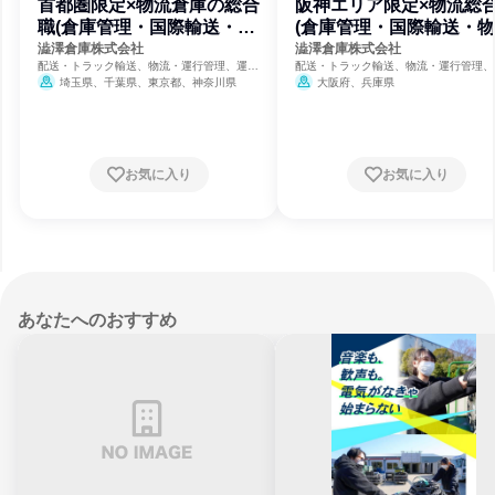
首都圏限定×物流倉庫の総合
阪神エリア限定×物流総
職(倉庫管理・国際輸送・物
(倉庫管理・国際輸送・
流事務)
事務)
澁澤倉庫株式会社
澁澤倉庫株式会社
配送・トラック輸送、物流・運行管理、運
配送・トラック輸送、物流・運行管理、
輸・交通・物流
輸・交通・物流
埼玉県、千葉県、東京都、神奈川県
大阪府、兵庫県
お気に入り
お気に入り
あなたへのおすすめ