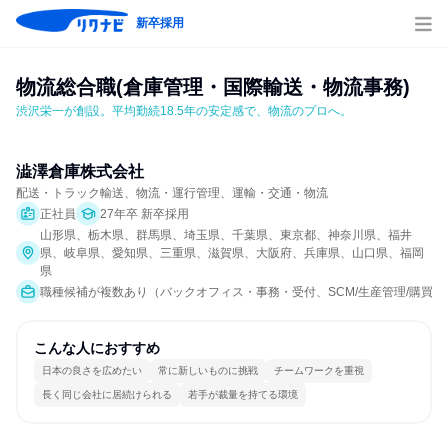
新卒採用
物流総合職(倉庫管理・国際輸送・物流事務)
渋沢栄一が創設。平均勤続18.5年の安定感で、物流のプロへ。
澁澤倉庫株式会社
配送・トラック輸送、物流・運行管理、運輸・交通・物流
正社員
27年卒 新卒採用
山形県、栃木県、群馬県、埼玉県、千葉県、東京都、神奈川県、福井
県、岐阜県、愛知県、三重県、滋賀県、大阪府、兵庫県、山口県、福岡
県
職種候補が複数あり（バックオフィス・事務・受付、SCM/生産管理/購買/物
こんな人におすすめ
日本の良さを広めたい
常に新しいものに挑戦
チームワークを重視
長く同じ会社に居続けられる
若手が裁量を持てる環境