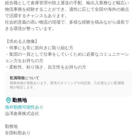
総合職として倉庫管理や陸上運送の手配、輸出入業務など幅広い
物流事務を経験することができ、適性に応じて全国や海外の拠点
で活躍するチャンスもあります。

社会的意義の高い物流の現場で、多様な経験を積みながら成長で
きる環境が整っています。

【求める人物像】

・何事にも常に前向きに取り組む方

・集団の一員として仕事をしていくために必要なコミュニケーシ
ョン力をお持ちの方

・柔軟性、粘り強さ、自主性をお持ちの方
配属職種について
職種候補が複数あります。選考のタイミングや内定後、入社後などに配属職
種が確定します。
勤務地
海外勤務可能性あり
澁澤倉庫株式会社

勤務地

全国転勤あり
