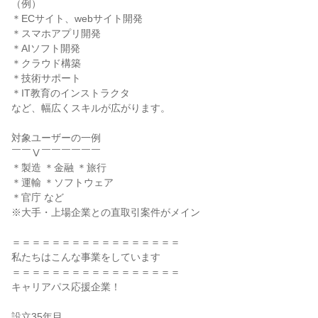
（例）

＊ECサイト、webサイト開発

＊スマホアプリ開発

＊AIソフト開発

＊クラウド構築

＊技術サポート

＊IT教育のインストラクタ

など、幅広くスキルが広がります。

対象ユーザーの一例

￣￣Ⅴ￣￣￣￣￣￣

＊製造 ＊金融 ＊旅行

＊運輸 ＊ソフトウェア

＊官庁 など

※大手・上場企業との直取引案件がメイン

＝＝＝＝＝＝＝＝＝＝＝＝＝＝＝＝＝

私たちはこんな事業をしています

＝＝＝＝＝＝＝＝＝＝＝＝＝＝＝＝＝

キャリアパス応援企業！

設立35年目。
