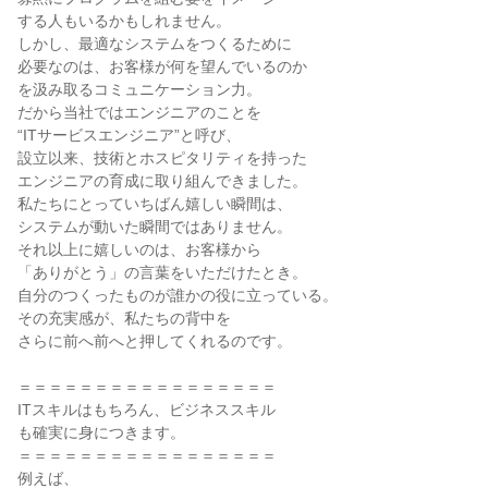
する人もいるかもしれません。

しかし、最適なシステムをつくるために

必要なのは、お客様が何を望んでいるのか

を汲み取るコミュニケーション力。

だから当社ではエンジニアのことを

“ITサービスエンジニア”と呼び、

設立以来、技術とホスピタリティを持った

エンジニアの育成に取り組んできました。

私たちにとっていちばん嬉しい瞬間は、

システムが動いた瞬間ではありません。

それ以上に嬉しいのは、お客様から

「ありがとう」の言葉をいただけたとき。

自分のつくったものが誰かの役に立っている。

その充実感が、私たちの背中を

さらに前へ前へと押してくれるのです。

＝＝＝＝＝＝＝＝＝＝＝＝＝＝＝＝＝

ITスキルはもちろん、ビジネススキル

も確実に身につきます。

＝＝＝＝＝＝＝＝＝＝＝＝＝＝＝＝＝

例えば、
