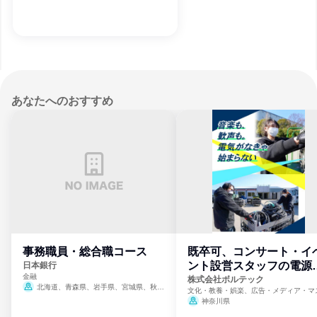
あなたへのおすすめ
事務職員・総合職コース
既卒可、コンサート・イ
ント設営スタッフの電源
日本銀行
金融
門
株式会社ボルテック
北海道、青森県、岩手県、宮城県、秋田
文化・教養・娯楽、広告・メディア・マ
県、山形県、福島県、茨城県、群馬県、埼玉
ミ、電力・ガス・水道・エネルギー
神奈川県
県、東京都、神奈川県、新潟県、富山県、石