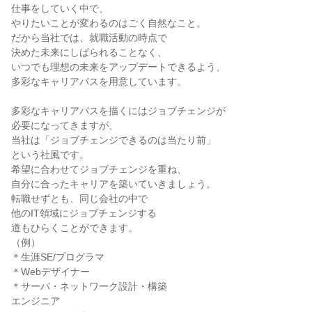
仕事をしていく中で、

やりたいことが変わるのはごく自然なこと。

だから当社では、就職活動の時点で

決めた未来にしばられることなく、

いつでも理想の未来をアップデートできるよう、

多彩なキャリアパスを用意しています。

多彩なキャリアパスを描くにはジョブチェンジが

必要になってきますが、

当社は「ジョブチェンジできるのは当たり前」

という社風です。

希望に合わせてジョブチェンジを重ね、

自分に合ったキャリアを築いていきましょう。

転職せずとも、同じ会社の中で

他のIT領域にジョブチェンジする

道もひらくことができます。

（例）

＊生涯SE/プログラマ

＊Webデザイナー

＊サーバ・ネットワーク設計・構築

エンジニア
