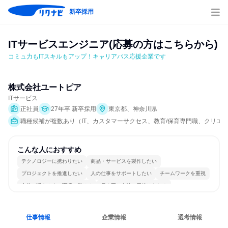
新卒採用
ITサービスエンジニア(応募の方はこちらから)
コミュ力もITスキルもアップ！キャリアパス応援企業です
株式会社ユートピア
ITサービス
正社員
27年卒 新卒採用
東京都、神奈川県
職種候補が複数あり（IT、カスタマーサクセス、教育/保育専門職、クリエイ
こんな人におすすめ
テクノロジーに携わりたい
商品・サービスを製作したい
プロジェクトを推進したい
人の仕事をサポートしたい
チームワークを重視
女性が働きやすい環境で働ける
長く同じ会社に居続けられる
多様な職種の人と関われる
一つの専門分野を極める
若手が裁量を持てる環境
仕事情報
企業情報
選考情報