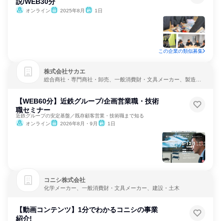
説/WEB30分
オンライン
2025年8月
1日
この企業の類似募集
株式会社サカエ
総合商社・専門商社・卸売、一般消費財・文具メーカー、製造・
メーカー
【WEB60分】近鉄グループ/企画営業職・技術
職セミナー
近鉄グループの安定基盤／既存顧客営業・技術職まで知る
オンライン
2026年8月・9月
1日
コニシ株式会社
化学メーカー、一般消費財・文具メーカー、建設・土木
【動画コンテンツ】1分でわかるコニシの事業
紹介!