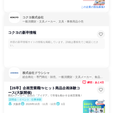
この企業の類似募集
コクヨ株式会社
一般消費財・文具メーカー、文具・事務用品小売
コクヨの新卒情報
外部の新卒情報サイトの情報を掲載しています。詳細は遷移先でご確認くださ
い。
株式会社ドウシシャ
総合商社・専門商社・卸売、一般消費財・文具メーカー、食品・
飲料メーカー
締切：あと4日
【28卒】企画営業職!✨ヒット商品企画体験コ
ース(大阪開催)
商社×メーカー。自分の「アイデア」で市場を動かす企画営業職！
説明会・イベント
仕事体験
大阪府
2026年10月・11月・12月
1日