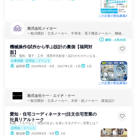
この企業の類似募集
株式会社メイホー
一般消費財・文具メーカー、半導体・電子機器メーカー、機械・
医療機器メーカー
締切：2月28日
機械操作/試作から学ぶ設計の裏側【福岡対
面】
機械・電気・電子・工学 理系学生歓迎！設計がカタチになる瞬間
仕事体験
説明会・イベント
福岡県
2026年8月・9月、2027年1月・2月
1日
この企業の類似募集
株式会社ケー・エイチ・ケー
一般消費財・文具メーカー、木材・紙メーカー、建築設計
愛知・住宅コーディネーター|注文住宅営業の
社員リアルトーク
転勤・ノルマなし！理想の住まいを形にするデザイン営業とは？
説明会・イベント
愛知県
2026年8月・9月
1日