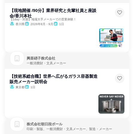
【現地開催 /90分】業界研究と先輩社員と座談
会/香川本社
【1day・対面】地場大手メーカーでの営業体験！
香川県
2026年8月・9月
1日
興亜硝子株式会社
一般消費財・文具メーカー
【技術系総合職】世界へ広がるガラス容器製造
販売メーカー説明会
東京都
1日
株式会社朝日段ボール
印刷・製版、一般消費財・文具メーカー、製造・メーカー