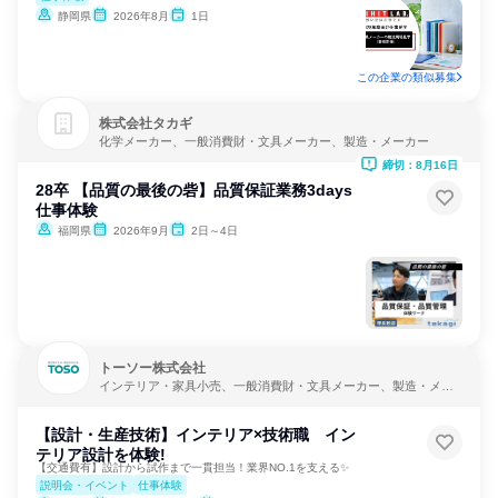
静岡県
2026年8月
1日
この企業の類似募集
株式会社タカギ
化学メーカー、一般消費財・文具メーカー、製造・メーカー
締切：8月16日
28卒 【品質の最後の砦】品質保証業務3days
仕事体験
福岡県
2026年9月
2日～4日
トーソー株式会社
インテリア・家具小売、一般消費財・文具メーカー、製造・メー
カー
【設計・生産技術】インテリア×技術職 イン
テリア設計を体験!
【交通費有】設計から試作まで一貫担当！業界NO.1を支える✨
説明会・イベント
仕事体験