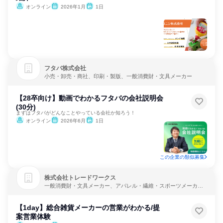
オンライン
2026年1月
1日
フタバ株式会社
小売・卸売・商社、印刷・製版、一般消費財・文具メーカー
【28卒向け】動画でわかるフタバの会社説明会
(30分)
まずはフタバがどんなことやっている会社か知ろう！
オンライン
2026年6月
1日
この企業の類似募集
株式会社トレードワークス
一般消費財・文具メーカー、アパレル・繊維・スポーツメーカ
ー、製造・メーカー
【1day】総合雑貨メーカーの営業がわかる/提
案営業体験