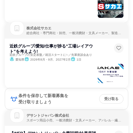
株式会社サカエ
総合商社・専門商社・卸売、一般消費財・文具メーカー、製造・
メーカー
近鉄グループ/愛知/仕事が捗る“工場レイアウ
ト”を考えよう!
近鉄グループの安定基盤／就活スタートに✨／先輩座談会あり
愛知県
2026年8月・9月、2027年2月
1日
条件を保存して新着募集を
受け取る
受け取りましょう
デサントジャパン株式会社
スポーツ用品小売、一般消費財・文具メーカー、アパレル・繊
維・スポーツメーカー