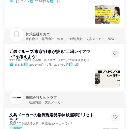
オンライン
2026年6月
1日
株式会社サカエ
総合商社・専門商社・卸売、一般消費財・文具メーカー、製造・
メーカー
近鉄グループ/東京/仕事が捗る“工場レイアウ
ト”を考えよう!
近鉄グループの安定基盤／就活スタートに✨／先輩座談会あり
東京都
2026年8月・9月、2027年2月
1日
株式会社リヒトラブ
一般消費財・文具メーカー
文具メーカーの物流現場見学体験(静岡)/リヒト
ラブ
創業85年を超える文具・事務用品メーカーです！
仕事体験