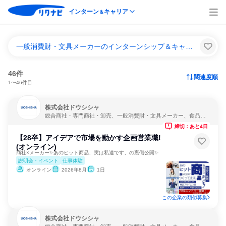
インターン
キャリア
＆
一般消費財・文具メーカーのインターンシップ＆キャリア一覧
46件
関連度順
1〜46件目
株式会社ドウシシャ
総合商社・専門商社・卸売、一般消費財・文具メーカー、食品・
飲料メーカー
締切：あと4日
【28卒】アイデアで市場を動かす企画営業職!
(オンライン)
商社×メーカー✨あのヒット商品、実は私達です、の裏側公開✨
説明会・イベント
仕事体験
オンライン
2026年8月
1日
この企業の類似募集
株式会社ドウシシャ