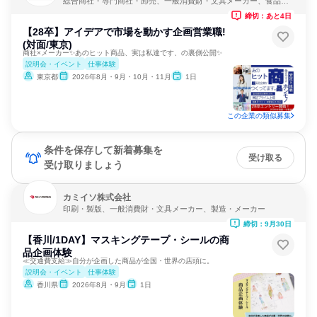
総合商社・専門商社・卸売、一般消費財・文具メーカー、食品・
飲料メーカー
締切：あと4日
【28卒】アイデアで市場を動かす企画営業職!
(対面/東京)
商社×メーカー✨あのヒット商品、実は私達です、の裏側公開✨
説明会・イベント
仕事体験
東京都
2026年8月・9月・10月・11月
1日
この企業の類似募集
条件を保存して新着募集を
受け取る
受け取りましょう
カミイソ株式会社
印刷・製版、一般消費財・文具メーカー、製造・メーカー
締切：9月30日
【香川/1DAY】マスキングテープ・シールの商
品企画体験
≪交通費支給≫自分が企画した商品が全国・世界の店頭に。
説明会・イベント
仕事体験
香川県
2026年8月・9月
1日