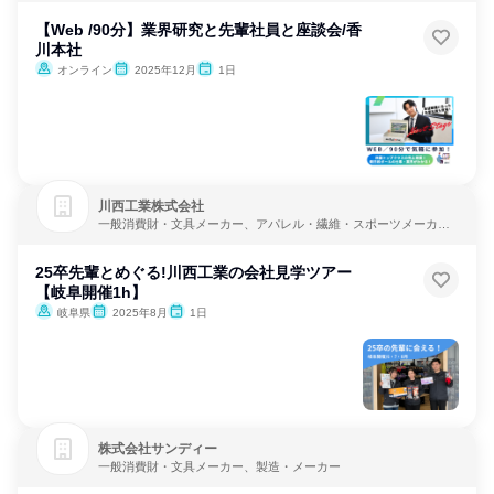
【Web /90分】業界研究と先輩社員と座談会/香
川本社
オンライン
2025年12月
1日
川西工業株式会社
一般消費財・文具メーカー、アパレル・繊維・スポーツメーカ
ー、製造・メーカー
25卒先輩とめぐる!川西工業の会社見学ツアー
【岐阜開催1h】
岐阜県
2025年8月
1日
株式会社サンディー
一般消費財・文具メーカー、製造・メーカー