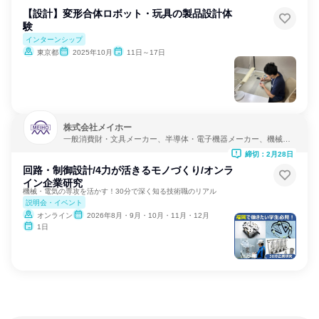
【設計】変形合体ロボット・玩具の製品設計体
験
インターンシップ
東京都
2025年10月
11日～17日
株式会社メイホー
一般消費財・文具メーカー、半導体・電子機器メーカー、機械・
医療機器メーカー
締切：2月28日
回路・制御設計/4力が活きるモノづくり/オンラ
イン企業研究
機械・電気の専攻を活かす！30分で深く知る技術職のリアル
説明会・イベント
オンライン
2026年8月・9月・10月・11月・12月
1日