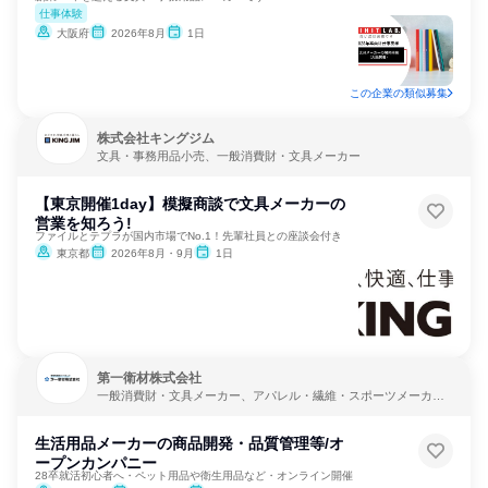
仕事体験
大阪府
2026年8月
1日
この企業の類似募集
株式会社キングジム
文具・事務用品小売、一般消費財・文具メーカー
【東京開催1day】模擬商談で文具メーカーの
営業を知ろう!
ファイルとテプラが国内市場でNo.1！先輩社員との座談会付き
東京都
2026年8月・9月
1日
第一衛材株式会社
一般消費財・文具メーカー、アパレル・繊維・スポーツメーカ
ー、製造・メーカー
生活用品メーカーの商品開発・品質管理等/オ
ープンカンパニー
28卒就活初心者へ・ペット用品や衛生用品など・オンライン開催