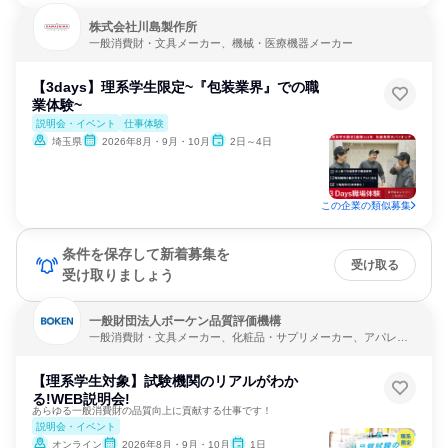
株式会社川島製作所
一般消費財・文具メーカー、機械・医療機器メーカー
【3days】理系学生限定~『包装業界』での職
業体験~
説明会・イベント
仕事体験
埼玉県
2026年8月・9月・10月
2日～4日
この企業の類似募集
条件を保存して新着募集を
受け取る
受け取りましょう
一般財団法人ボーケン品質評価機構
一般消費財・文具メーカー、化粧品・サプリメーカー、アパレ
ル・繊維・スポーツメーカー
【理系学生対象】試験機関のリアルがわか
る!WEB説明会!
あらゆる一般消費財の品質向上に貢献する仕事です！
説明会・イベント
オンライン
2026年8月・9月・10月
1日