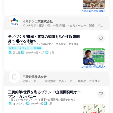
この企業の類似募集
オリジン工業株式会社
インテリア・家具小売、一般消費財・文具メーカー、製造・メー
カー
モノづくり/機械・電気の知識を活かす設備開
発/✨選べる体験✨
富山から全国へ！生産ラインを構築する「生産技術」の裏側を公開
説明会・イベント
仕事体験
富山県
2026年8月・9月
1日
この企業の類似募集
三菱鉛筆株式会社
化学メーカー、一般消費財・文具メーカー、化粧品・サプリメー
カー
三菱鉛筆/世界を彩るブランド/企画開発職オー
プン・カンパニー
「書く」の先をデザインする仕事✨企画開発の裏側を知ろう！
オンライン
2026年8月
1日