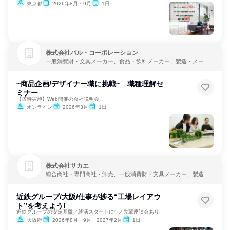
東京都
2026年8月・9月
1日
株式会社バル・コーポレーション
一般消費財・文具メーカー、食品・飲料メーカー、製造・メーカ
ー
~商品企画/デザイナー職に挑戦~ 職種理解セ
ミナー
【随時実施】Web開催の会社説明会
オンライン
2026年3月
1日
株式会社サカエ
総合商社・専門商社・卸売、一般消費財・文具メーカー、製造・
メーカー
近鉄グループ/大阪/仕事が捗る“工場レイアウ
ト”を考えよう!
近鉄グループの安定基盤／就活スタートに✨／先輩座談会あり
大阪府
2026年8月・9月、2027年2月
1日