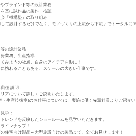
ルやブラインド等の設計業務
アを基に試作品の製作・検証
強会「機構塾」の取り組み
用して設計するだけでなく、モノづくりの上流から下流までトータルに
具等の設計業務
開発業務、生産指導
ってみようの社風、自身のアイデアを形に！
発に携わることもある、スケールの大きい仕事です。
職種 説明：
ャリアについて詳しくご説明いたします。
室・生産技術室)のお仕事については、実施に働く先輩社員よりご紹介い
ム見学：
アトレンドを反映したショールームを見学いただきます。
なラインナップ！
等の住宅向け製品～大型施設向けの製品まで、全てお見せします！