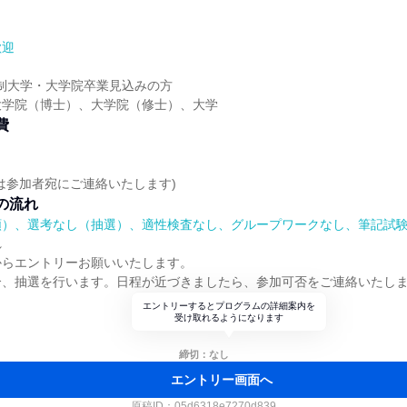
歓迎
4年制大学・大学院卒業見込みの方
大学院（博士）、大学院（修士）、大学
費
は参加者宛にご連絡いたします)
の流れ
順）、選考なし（抽選）、適性検査なし、グループワークなし、筆記試
れ
からエントリーお願いいたします。
合、抽選を行います。日程が近づきましたら、参加可否をご連絡いたし
エントリーするとプログラムの詳細案内を
受け取れるようになります
締切：なし
エントリー画面へ
原稿ID：
05d6318e7270d839