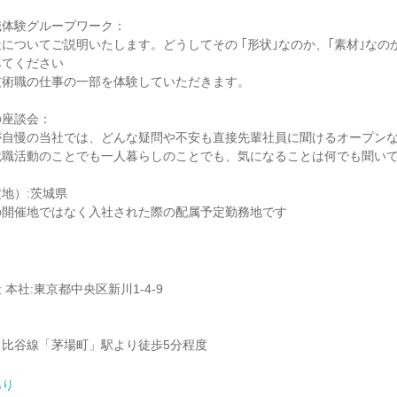
職体験グループワーク：
についてご説明いたします。どうしてその ｢形状｣なのか、｢素材｣なのか
みてください
技術職の仕事の一部を体験していただきます。
の座談会：
が自慢の当社では、どんな疑問や不安も直接先輩社員に聞けるオープン
就職活動のことでも一人暮らしのことでも、気になることは何でも聞いて
地）:茨城県
の開催地ではなく入社された際の配属予定勤務地です
本社:東京都中央区新川1-4-9
日比谷線「茅場町」駅より徒歩5分程度
あり