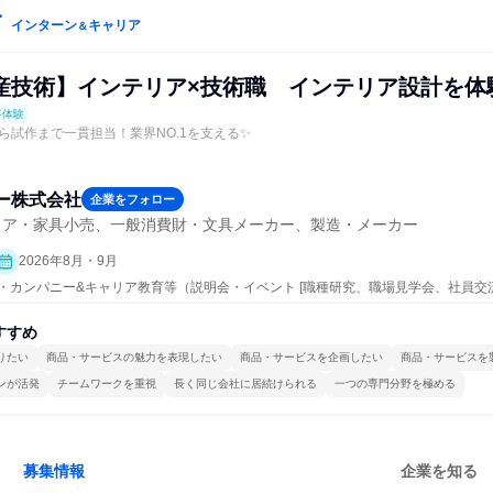
インターン
キャリア
＆
産技術】インテリア×技術職 インテリア設計を体
事体験
ら試作まで一貫担当！業界NO.1を支える✨
ー株式会社
企業をフォロー
リア・家具小売、一般消費財・文具メーカー、製造・メーカー
2026年8月・9月
ープン・カンパニー&キャリア教育等（説明会・イベント [職種研究、職場見学会、社員
事体験）
すすめ
りたい
商品・サービスの魅力を表現したい
商品・サービスを企画したい
商品・サービスを
ンが活発
チームワークを重視
長く同じ会社に居続けられる
一つの専門分野を極める
募集情報
企業を知る