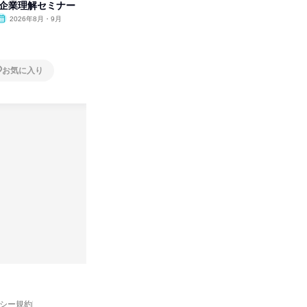
付企業理解セミナー
の極意/選考官の本音を動画で公
分の強み
開
2026年8月・9月
オンライン
2026年8月・9月・10
オンラ
月・11月・12月
1日
1日
お気に入り
お気に入り
バシー規約