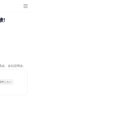
験!
交流会、会社説明会、
製作したい