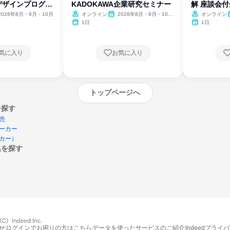
デザインプログラ
KADOKAWA企業研究セミナー
解 座談会
2026年8月・9月・10月
オンライン
2026年8月・9月・10
オンライン
月・11月・12月
1日
1日
気に入り
お気に入り
トップページへ
を探す
売
ーカー
カー）
集を探す
エントリーするとプログラムの詳細案内を
受け取れるようになります
せ
ログインでお困りの方はこちら
データを使ったサービスのご紹介
Indeedプライ