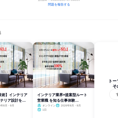
問題を報告する
集
トー
そ
技術】インテリア
インテリア業界×提案型ルート
ンテリア設計を体
営業職 を知る仕事体験
【WEB】
26年8月・9月
オンライン
2026年8月・9月
1日