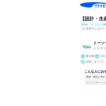
【設計・生
説明会・イベント
仕
【交通費有】設計か
トーソ
インテ
東京都
1日
28卒 | オ
業界研究]、仕
こんな人にお
機械・機器に携わ
コミュニケーショ