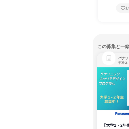
お
この募集と一
パナソ
半導体
【大学1・2年