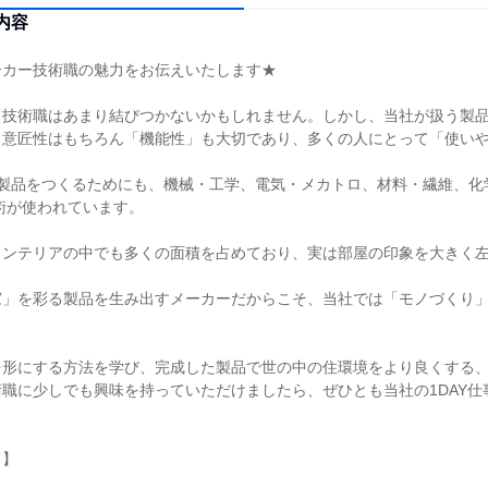
内容
ーカー技術職の魅力をお伝えいたします★
と技術職はあまり結びつかないかもしれません。しかし、当社が扱う製
、意匠性はもちろん「機能性」も大切であり、多くの人にとって「使い
の製品をつくるためにも、機械・工学、電気・メカトロ、材料・繊維、化
術が使われています。
インテリアの中でも多くの面積を占めており、実は部屋の印象を大きく
窓」を彩る製品を生み出すメーカーだからこそ、当社では「モノづくり
を形にする方法を学び、完成した製品で世の中の住環境をより良くする
職に少しでも興味を持っていただけましたら、ぜひとも当社の1DAY仕
て】