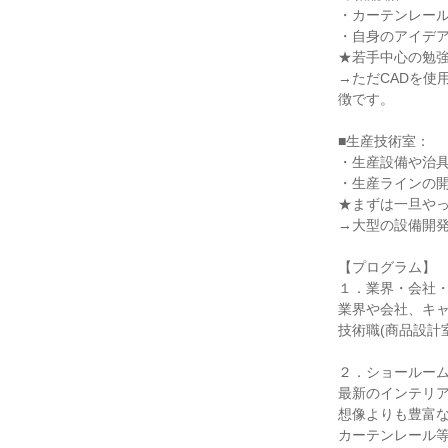
・カーテンレー
・自身のアイデ
★若手中心の勉
→ただCADを使
徴です。
■生産技術室：
・生産設備や治
・生産ラインの
★まずは一旦や
→大型の設備開
【プログラム】
１．業界・会社・
業界や会社、キ
技術職(商品設計
２．ショールー
最新のインテリ
想像よりも豊富
カーテンレール