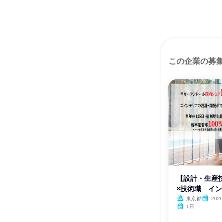
この企業の募
【設計・生産
×技術職 イ
験!
東京都
20
1日