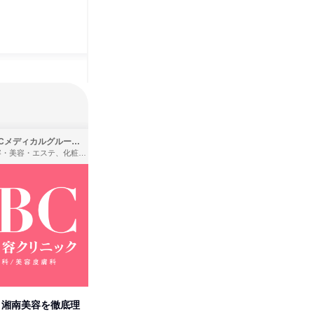
SBCメディカルグループ株式会社
株式会社バンダイ
理容・美容・エステ、化粧品・理美容用品小売、医療・病院
アパレル・繊維・スポーツメーカー、製造・メーカー、ゲーム制作・販売
卒】湘南美容を徹底理
人事の心を動かす「自己表現」
「洋服の