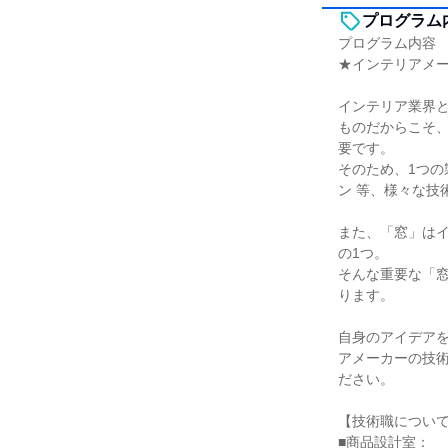
プログラム
プログラム内容
★インテリアメ
インテリア業界
ものだからこそ
要です。
そのため、1つ
ン 等、様々な技
また、「窓」は
の1つ。
そんな重要な「
ります。
自身のアイデア
アメーカーの技術
ださい。
【技術職につい
■商品設計室：