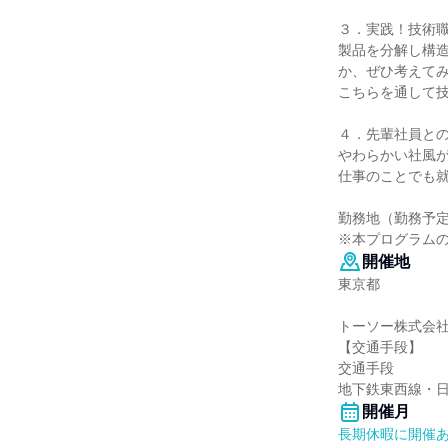
３．実践！技術
製品を分解し構造
か、ぜひ考えて
こちらを通して
４．先輩社員と
やわらかい社風
仕事のことでも
勤務地（勤務予定
※本プログラム
開催地
東京都
トーソー株式会社 
【交通手段】
交通手段
地下鉄東西線・
開催月
長期休暇に開催