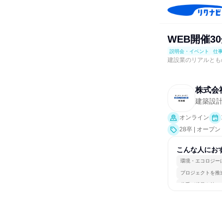
WEB開催3
説明会・イベント
仕
建設業のリアルとも
株式会
建築設
オンライン
28卒 | オ
ト、会社説明会
こんな人にお
環境・エコロジー
プロジェクトを推
若手が裁量を持て