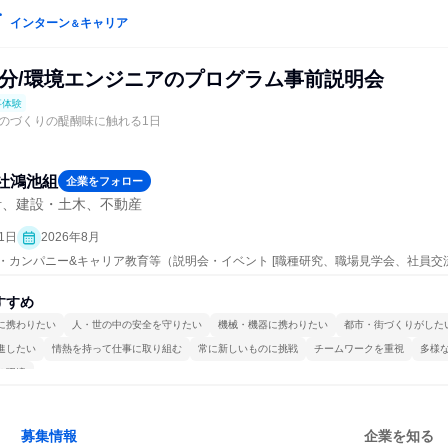
インターン
キャリア
＆
0分/環境エンジニアのプログラム事前説明会
事体験
のづくりの醍醐味に触れる1日
社鴻池組
企業をフォロー
計、建設・土木、不動産
1日
2026年8月
ープン・カンパニー&キャリア教育等（説明会・イベント [職種研究、職場見学会、社員
、業界研究]、仕事体験）
すすめ
に携わりたい
人・世の中の安全を守りたい
機械・機器に携わりたい
都市・街づくりがした
進したい
情熱を持って仕事に取り組む
常に新しいものに挑戦
チームワークを重視
多様
る環境
募集情報
企業を知る