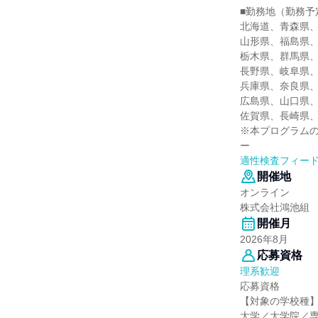
■勤務地（勤務予
北海道、青森県
山形県、福島県
栃木県、群馬県
長野県、岐阜県
兵庫県、奈良県
広島県、山口県
佐賀県、長崎県
※本プログラム
ー
適性検査フィー
開催地
オンライン
株式会社鴻池組
開催月
2026年8月
応募資格
理系歓迎
応募資格
【対象の学校種
大学／大学院／