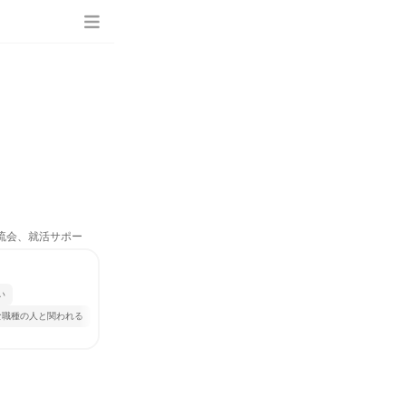
交流会、就活サポー
い
な職種の人と関われる