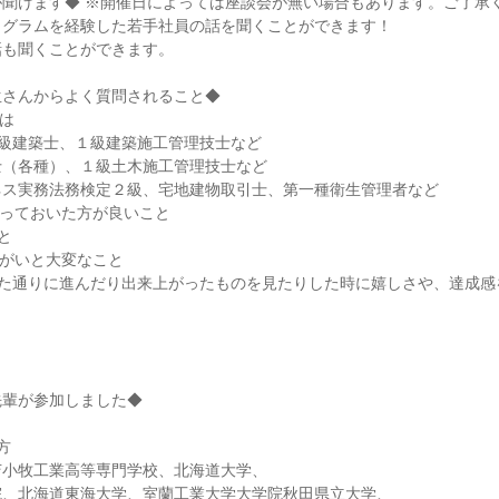
が聞けます◆ ※開催日によっては座談会が無い場合もあります。ご了承
ログラムを経験した若手社員の話を聞くことができます！
話も聞くことができます。
生さんからよく質問されること◆
は
１級建築士、１級建築施工管理技士など
士（各種）、１級土木施工管理技士など
ネス実務法務検定２級、宅地建物取引士、第一種衛生管理者など
やっておいた方が良いこと
と
りがいと大変なこと
した通りに進んだり出来上がったものを見たりした時に嬉しさや、達成感
先輩が参加しました◆
方
苫小牧工業高等専門学校、北海道大学、
院、北海道東海大学、室蘭工業大学大学院秋田県立大学、