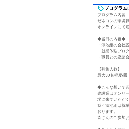
プログラム
プログラム内容
ゼネコンの環境
オンラインにて
◆当日の内容◆
・鴻池組の会社
・就業体験プロ
・職員との座談
【募集人数】
最大30名程度/回
◆こんな想いで
建設業はオンリ
場に来ていただ
我々鴻池組は就
おります。
皆さんのご参加