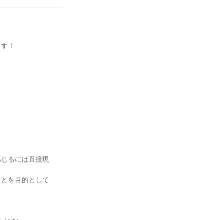
ます！
感じるには直接現
ことを目的として