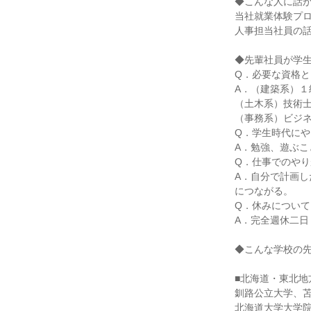
◆こんな人に話
当社就業体験プ
人事担当社員の
◆先輩社員が学
Q．必要な資格と
A．（建築系）
（土木系）技術
（事務系）ビジ
Q．学生時代に
A．勉強、遊ぶこ
Q．仕事でのや
A．自分で計画
につながる。
Q．休みについて
A．完全週休二日
◆こんな学校の
■北海道・東北地
釧路公立大学、
北海道大学大学