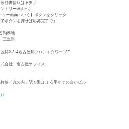
の履歴書情報は不要／
エントリー画面へ】
トリー画面へいく】ボタンをクリック
完了ボタンを押せば応募完了です！
る勤務地：
 、三重県
錦2-3-4名古屋錦フロントタワー12F
株式会社 名古屋オフィス
舞線「丸の内」駅 5番出口 右手すぐの白いビル
あり
】