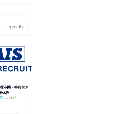
すべて見る
文理不問・特典付き
【WEB・特典付】文系から目指
【横浜開
発体験
すSE!企画力・アイデアを形に
くIoT&
2026年8月
オンライン
2026年8月
神奈川
1日
2日～4