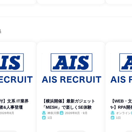
集
付】文系 IT業界
【横浜開催】最新ガジェット
【WEB・
者&人事登壇
「MESH」で楽しくSE体験
✨】RPA開
2026年8月
神奈川県
2026年8月・9月
オンライン
1日
1日