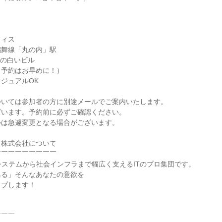
フィス
鶴舞線「丸の内」駅
ぐの白いビル
（予約はお早めに！）
ジュアルOK
ついては参加者の方に別途メールでご案内いたします。
ざいます。予約前に必ずご確認ください。
ルは急遽変更となる場合がございます。
ス株式会社について
￣￣￣￣￣￣￣￣￣
システムから社会インフラまで幅広く支えるITのプロ集団です。
みる」そんなあなたの意欲を
ップします！
￣￣￣