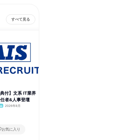
すべて見る
典付】文系 IT業界
【名古屋開催】RPA・VBA実務
【大阪・
責任者&人事登壇
体験3days
の第一歩
2026年8月
愛知県
2026年8月・12月
大阪府
1日
1日
お気に入り
お気に入り