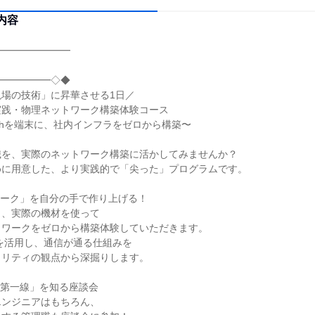
内容
━━━━━━━━
━━━━━━◇◆
場の技術」に昇華させる1日／
実践・物理ネットワーク構築体験コース
Switchを端末に、社内インフラをゼロから構築〜
識を、実際のネットワーク構築に活かしてみませんか？
めに用意した、より実践的で「尖った」プログラムです。
ワーク」を自分の手で作り上げる！
く、実際の機材を使って
トワークをゼロから構築体験していただきます。
witchを活用し、通信が通る仕組みを
ュリティの観点から深掘りします。
「第一線」を知る座談会
エンジニアはもちろん、