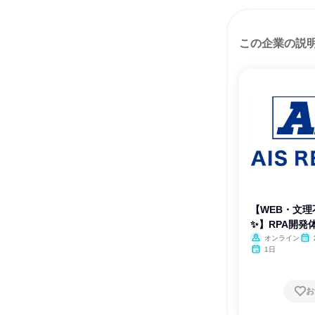
この企業の説
【WEB・文
✨】RPA開発
オンライン
1日
お