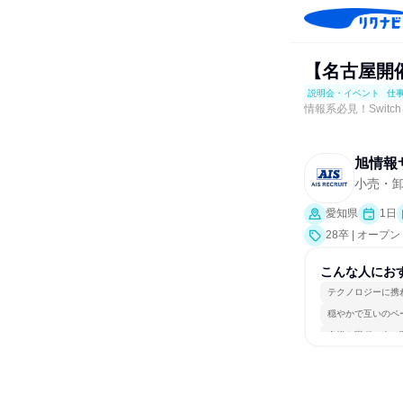
【名古屋開
説明会・イベント
仕
情報系必見！Swit
旭情報
小売・卸
愛知県
1日
28卒 | オ
事体験）
こんな人にお
テクノロジーに携
穏やかで互いのペ
多様な職種の人と