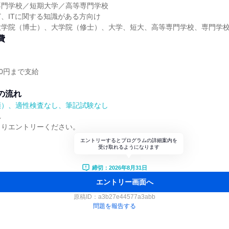
専門学校／短期大学／高等専門学校
、ITに関する知識がある方向け
大学院（博士）、大学院（修士）、大学、短大、高等専門学校、専門学
費
00円まで支給
の流れ
順）、適性検査なし、筆記試験なし
れ
よりエントリーください。
エントリーするとプログラムの詳細案内を
受け取れるようになります
締切：2026年8月31日
エントリー画面へ
原稿ID：
a3b27e44577a3abb
問題を報告する