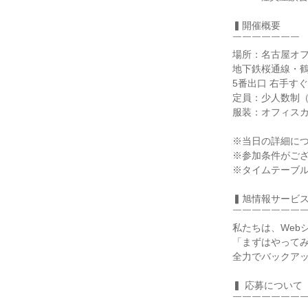
▍開催概要
￣￣￣￣￣￣￣
場所：名古屋オ
地下鉄桜通線・
5番出口 右手す
定員：少人数制
服装：オフィスカ
※当日の詳細に
※参加条件がご
※タイムテーブ
▍旭情報サービ
￣￣￣￣￣￣￣
私たちは、Web
「まずはやって
全力でバックア
▍ 応募について
￣￣￣￣￣￣￣