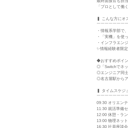
最終面接官も担
「プロとして働
▍ こんな方にオ
￣￣￣￣￣￣￣
・情報系学部で
・「実機」を使
・インフラエン
✨情報経験者限
◆おすすめポイ
◎「Switch
◎エンジニア同
◎名古屋駅から
▍ タイムスケジ
￣￣￣￣￣￣￣
09:30 オリエ
11:30 就活
12:00 休憩・ラ
13:00 物理ネッ
16:30 社員座