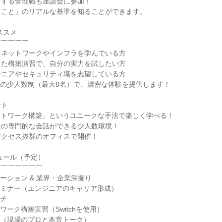
当する管理職も座談会に参加！
くこと」のリアルな基準を知ることができます。
ススメ
￣￣￣￣￣
、ネットワークやインフラを学んでいる方
った構築演習で、自分の実力を試したい方
ジニアやセキュリティ職を志望している方
定の少人数制（最大8名）で、濃密な体験を提供します！
ント
でネットワーク構築」というユニークな手法で楽しく学べる！
士の専門的な会話ができる少人数環境！
アクセス抜群のオフィスで開催！
ュール（予定）
￣￣￣￣￣￣￣
ンテーション & 業界・企業深掘り
準備セミナー（エンジニアのキャリア形成）
ンチ
トワーク構築実習（Switchを使用）
談会（現場のプロと本音トーク）