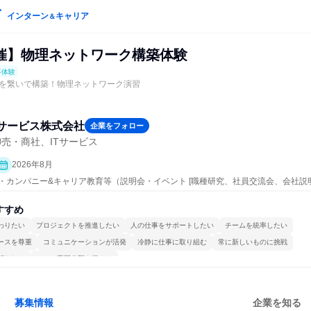
インターン
キャリア
＆
催】物理ネットワーク構築体験
事体験
chを繋いで構築！物理ネットワーク演習
サービス株式会社
企業をフォロー
売・商社、ITサービス
2026年8月
ープン・カンパニー&キャリア教育等（説明会・イベント [職種研究、社員交流会、会社説
すすめ
わりたい
プロジェクトを推進したい
人の仕事をサポートしたい
チームを統率したい
ースを尊重
コミュニケーションが活発
冷静に仕事に取り組む
常に新しいものに挑戦
関われる
一つの専門分野を極める
募集情報
企業を知る