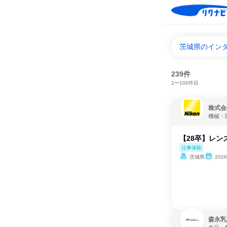
茨城県のイン
239件
1〜100件目
株式会
機械・
【28卒】レン
仕事体験
茨城県
202
森永乳