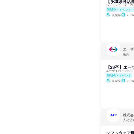
【茨城県各店舗
ペットショップ「Pe
説明会・イベント
茨城県
202
エーザ
製薬
【28卒】エー
エーザイの“ものづ
説明会・イベント
茨城県
202
株式会
人材派
ソフトウェア開