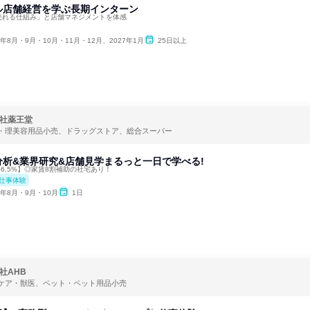
ル店舗経営を学ぶ長期インターン
「売れる仕組み」と店舗マネジメントを体感
6年8月・9月・10月・11月・12月、2027年1月
25日以上
社薬王堂
・理美容用品小売、ドラッグストア、総合スーパー
析&業界研究&店舗見学まるっと一日で学べる!
率6.5%】◎家賃8割補助の社宅あり！
仕事体験
6年8月・9月・10月
1日
社AHB
ケア・獣医、ペット・ペット用品小売