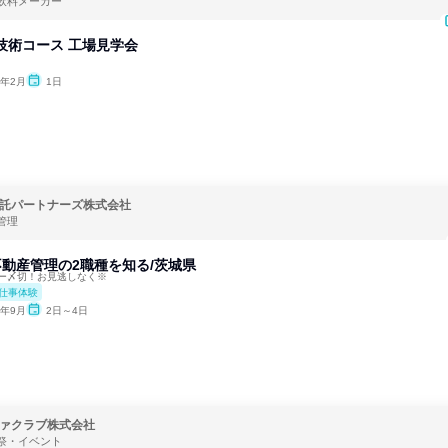
飲料メーカー
技術コース 工場見学会
7年2月
1日
託パートナーズ株式会社
管理
不動産管理の2職種を知る/茨城県
リー〆切！お見逃しなく※
仕事体験
6年9月
2日～4日
ァクラブ株式会社
祭・イベント