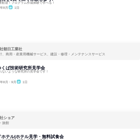
者歓迎！プログラム作成体験で学べる！
6年8月
1日
社朝日工業社
計、商用・産業用機械サービス、建設・修理・メンテナンスサービス
つくば技術研究所見学会
られないような研究所の見学会です！
6年8月・9月
1日
社ショア
・旅館
ドホテル|ホテル見学・無料試食会