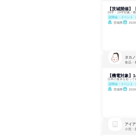
【茨城開催】【
28卒・29卒対象／
説明会・イベント
茨城県
202
タカノ
食品・
【機電対象】1
日本の食卓を彩って9
説明会・イベント
茨城県
202
アイア
小売・