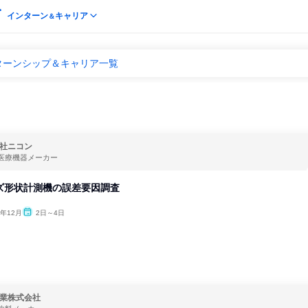
インターン
キャリア
＆
ターンシップ＆キャリア一覧
社ニコン
医療機器メーカー
ズ形状計測機の誤差要因調査
6年12月
2日～4日
業株式会社