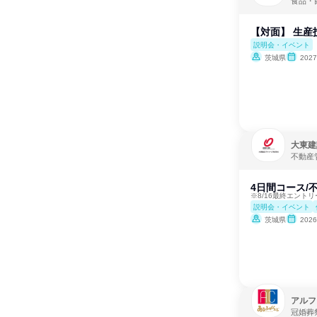
食品・
【対面】 生産
説明会・イベント
茨城県
202
大東建
不動産
4日間コース/
※8/16最終エント
説明会・イベント
茨城県
202
アルフ
冠婚葬