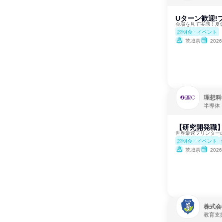
Uターン歓迎
会場を見て実感！夏
説明会・イベント
茨城県
202
理想科
半導体
【研究開発職
世界最速プリンター
説明会・イベント
茨城県
202
株式会
教育支