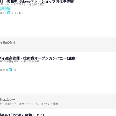
】~実務型~3daysペットショップお仕事体験
tPlus（ペットプラス）」を全国で運営
仕事体験
6年7月
2日～4日
イ株式会社
ザイ生産管理・技術職オープンカンパニー(鹿島)
くり”の現場を見学！社員座談会あり
6年11月
1日
社エムシー
遣・職業紹介、ITサービス、ソフトウェア開発
発を1日で深く体験しよう!