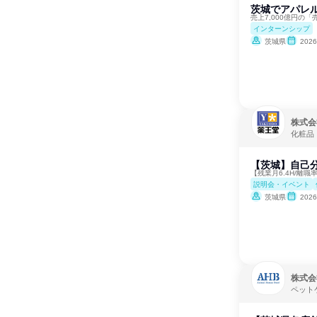
茨城でアパレ
売上7,000億円の
インターンシップ
茨城県
202
株式会
化粧品
【茨城】自己分
【残業月6.4H/離職
説明会・イベント
茨城県
202
株式会
ペット