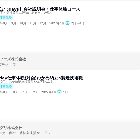
2~3days】会社説明会・仕事体験コース
教育・福祉業界に興味がある方、必見✨
仕事体験
6年8月・9月・10月・11月・12月、2027年1月
2日～4日
フーズ株式会社
飲料メーカー
day仕事体験(対面)おかめ納豆×製造技術職
0年｜おかめ納豆は業界シェアNo.1！
仕事体験
6年9月・10月・11月・12月、2027年1月
1日
グリ株式会社
卸売・商社、農林業支援サービス