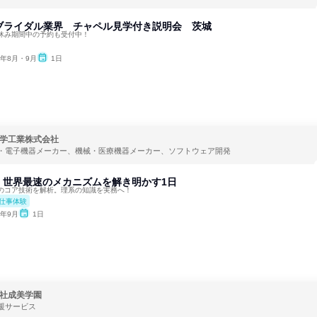
!ブライダル業界 チャペル見学付き説明会 茨城
休み期間中の予約も受付中！
6年8月・9月
1日
学工業株式会社
・電子機器メーカー、機械・医療機器メーカー、ソフトウェア開発
】世界最速のメカニズムを解き明かす1日
のコア技術を解析。理系の知識を実務へ！
仕事体験
6年9月
1日
社成美学園
援サービス