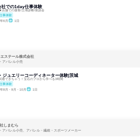
社での1day仕事体験
★店舗での接客/土壌診断/座談会
仕事体験
6年6月
1日
meエステール株式会社
・アパレル小売
y3h・ジュエリーコーディネーター体験|茨城
試着できちゃう！宝石のプロから学べる3時間
仕事体験
6年8月・9月・10月
1日
社しまむら
・アパレル小売、アパレル・繊維・スポーツメーカー