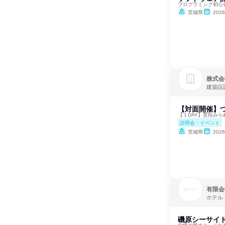
プログラミング初心
茨城県
202
株式会
建築設
【対面開催】
【１DAY】普段み
説明会・イベント
茨城県
202
有限会
ホテル
磯原シーサイ