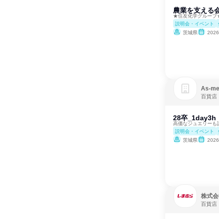
農業を支える会
★住友化学グループ
説明会・イベント
茨城県
202
As‐
百貨店
28卒_1da
高価なジュエリーも
説明会・イベント
茨城県
202
株式会
百貨店