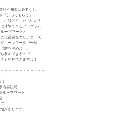
時＞資格や知識は必要なし
”を「知ってもらう」
う」にはどうしたらいい？
際に体験できるプログラム！
グループワーク＞
ために必要なエリアニーズ
をグループワークで一緒に
務理解を深めよう。
がら参加できるので、
白さも発見できますよ！
－－－－－－－－－－－－－
 】
事内容説明
グループワーク
会
って、
能性があります。