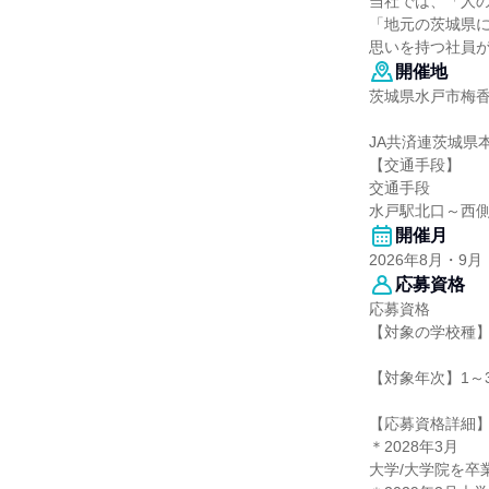
当社では、「人
「地元の茨城県
思いを持つ社員
開催地
茨城県水戸市梅香1-
JA共済連茨城県本
【交通手段】
交通手段
水戸駅北口～西側
開催月
2026年8月・9月
応募資格
応募資格
【対象の学校種】
【対象年次】1～
【応募資格詳細
＊2028年3月
大学/大学院を卒