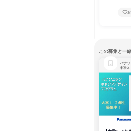
お
この募集と一
パナソ
半導体