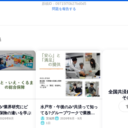
原稿ID：
09715f70b27bd0d5
問題を報告する
集
全国共済
会
そ
み*業界研究にピ
水戸市・午後のみ*共済って知っ
と保険の違いを学ぶ
てる?グループワークで業務体
験
2026年8月
茨城県
2026年8月・9月
1日