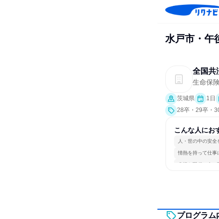
水戸市・午
全国共
生命保
茨城県
1日
28卒・29卒・
こんな人にお
人・世の中の安全
情熱を持って仕事
多様な職種の人と
プログラム