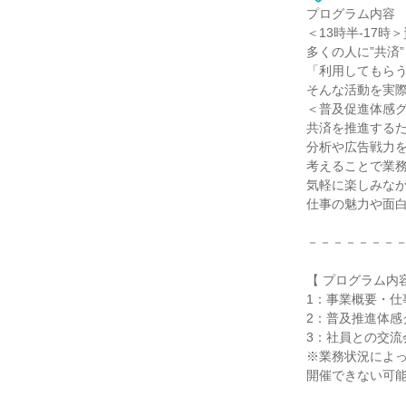
プログラム内容
＜13時半‐17
多くの人に”共済
「利用してもら
そんな活動を実
＜普及促進体感
共済を推進する
分析や広告戦力
考えることで業
気軽に楽しみな
仕事の魅力や面
－－－－－－－
【 プログラム内容
1：事業概要・仕
2：普及推進体感
3：社員との交流
※業務状況によ
開催できない可