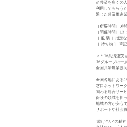
※共済を多くの
利用してもらう
通じた普及推進
［所要時間］3時
［開催時間］13：
［ 服 装 ］指定
［ 持ち物 ］ 筆
＜＊JA共済連茨城
JAグループの一
全国共済農業協同
全国各地にあるJ
窓口ネットワー
関わる総合サー
保険の領域を担っ
地域の方が安心
サポートや社会
”助け合い”の精