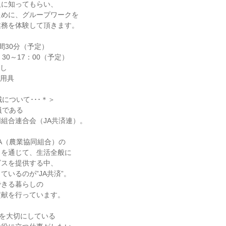
人に知ってもらい、
ために、グループワークを
業務を体験して頂きます。
間30分（予定）
30～17：00（予定）
なし
記用具
について･･･＊＞
員である
組合連合会（JA共済連）。
A（農業協同組合）の
クを通じて、生活全般に
ビスを提供する中、
ているのが”JA共済”。
できる暮らしの
貢献を行っています。
神を大切にしている