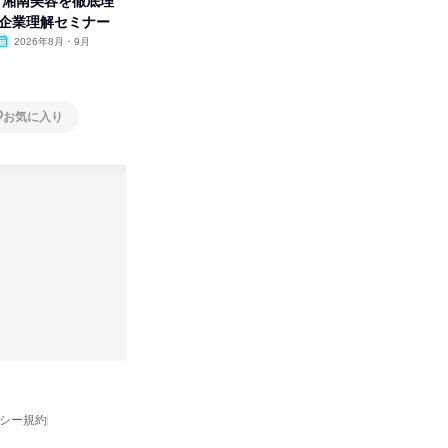
卒】湘南美容を徹底理
人事の心を動かす「自己表現」
先着順・
付企業理解セミナー
の極意/選考官の本音を動画で公
合職|会
開
2026年8月・9月
オンライン
2026年8月・9月・10
オンラ
月・11月・12月
1日
1日
お気に入り
お気に入り
バシー規約