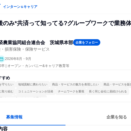
インターン
キャリア
＆
後のみ*共済って知ってる?グループワークで業務
済農業協同組合連合会 茨城県本部
企業をフォロー
険・損害保険・保険サービス
2026年8月・9月
30卒 | オープン・カンパニー&キャリア教育等
すすめ
を守りたい
地域貢献に携わりたい
商品・サービスの魅力を表現したい
商品・サービスを販
に取り組む
コミュニケーションが活発
チームワークを重視
長く同じ会社に居続けられる
関われる
人とたくさん会話する
募集情報
企業を知る
内容