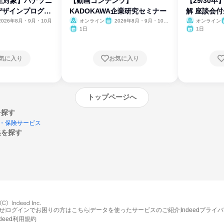
生対象】パナソニ
【動画コンテンツ】
【29/30
デザインプログラ
KADOKAWA企業研究セミナー
解 座談会
2026年8月・9月・10月
オンライン
2026年8月・9月・10
オンライン
月・11月・12月
1日
1日
気に入り
お気に入り
トップページへ
を探す
・保険サービス
集を探す
エントリーするとプログラムの詳細案内を
受け取れるようになります
せ
ログインでお困りの方はこちら
データを使ったサービスのご紹介
Indeedプライ
ndeed利用規約
締切：なし