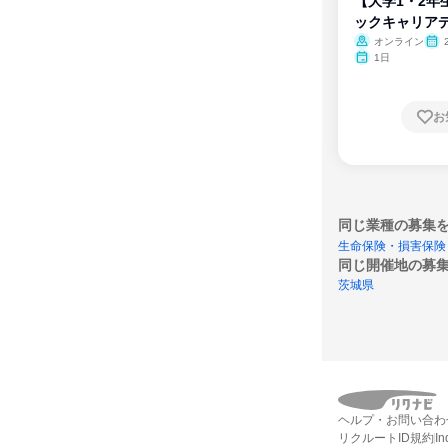
【大学1・2年
ックキャリア
ム
オンライン
1日
お
同じ業種の募集
生命保険・損害保険
同じ開催地の募
茨城県
ヘルプ・お問い合わ
リクルートID規約
I