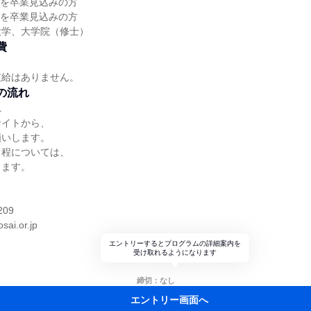
大学を卒業見込みの方
大学を卒業見込みの方
大学、大学院（修士）
費
支給はありません。
の流れ
れ
サイトから、
願いします。
日程については、
します。
】
209
sai.or.jp
エントリーするとプログラムの詳細案内を
受け取れるようになります
締切：なし
エントリー画面へ