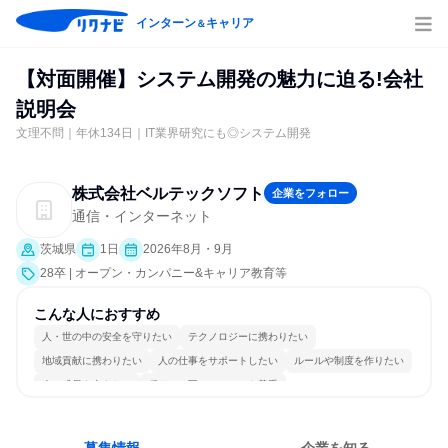
インターン
キャリア
＆
【対面開催】システム開発の魅力に迫る!会社
説明会
文理不問｜年休134日｜IT業界研究にも◎システム開発
株式会社ベルテックソフト
企業をフォロー
通信・インターネット
茨城県
1日
2026年8月・9月
28卒 | オープン・カンパニー&キャリア教育等
こんな人におすすめ
人・世の中の安全を守りたい
テクノロジーに携わりたい
地域貢献に携わりたい
人の仕事をサポートしたい
ルールや制度を作りたい
人の成長を支えたい
穏やかで互いのペースを尊重
女性が働きやすい環境で働ける
長く同じ会社に居続けられる
一つの専門分野を極める